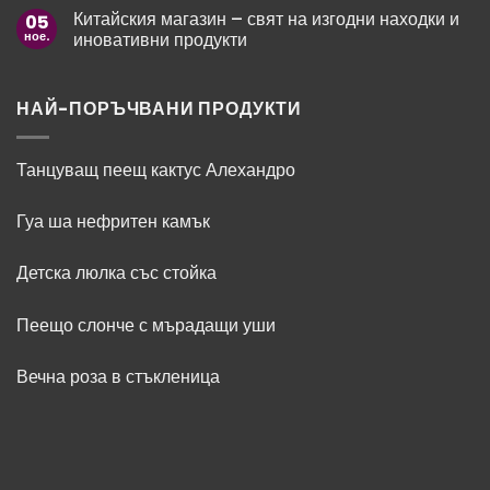
за
–
Китайския магазин – свят на изгодни находки и
05
Оригинален
ароматът
подарък
ное.
иновативни продукти
като
за
модно
Нова
Няма
изявление
година
коментари
за
Китайския
НАЙ-ПОРЪЧВАНИ ПРОДУКТИ
магазин
–
свят
на
Танцуващ пеещ кактус Алехандро
изгодни
находки
и
Гуа ша нефритен камък
иновативни
продукти
Детска люлка със стойка
Пеещо слонче с мърадащи уши
Вечна роза в стъкленица