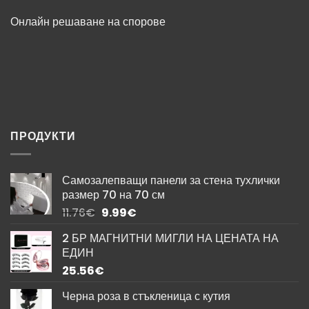
Онлайн решаване на спорове
ПРОДУКТИ
Самозалепващи панели за стена тухлички
размер 70 на 70 см
Original
Текущата
11.76
€
9.99
€
price
цена
2 БР МАГНИТНИ МИГЛИ НА ЦЕНАТА НА
was:
е:
ЕДИН
11.76€.
9.99€.
25.56
€
Черна роза в стъкленица с кутия