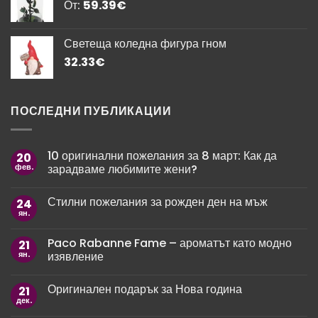
От:
59.39
€
Светеща коледна фигура гном
32.33
€
ПОСЛЕДНИ ПУБЛИКАЦИИ
10 оригинални пожелания за 8 март: Как да
20
фев.
зарадваме любимите жени?
Няма
коментари
Стилни пожелания за рожден ден на мъж
24
за
10
ян.
Няма
оригинални
коментари
пожелания
за
за
Paco Rabanne Fame – ароматът като модно
21
Стилни
8
пожелания
ян.
изявление
март:
за
Как
рожден
Няма
да
ден
коментари
зарадваме
Оригинален подарък за Нова година
21
за
на
любимите
Paco
мъж
дек.
жени?
Няма
Rabanne
коментари
Fame