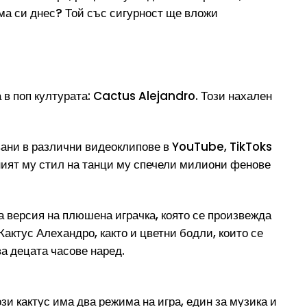
ома си днес? Той със сигурност ще вложи
 в поп културата: Cactus Alejandro. Този нахален
вани в различни видеоклипове в YouTube, TikToks
лният му стил на танци му спечели милиони фенове
 версия на плюшена играчка, която се произвежда
актус Алехандро, както и цветни бодли, които се
а децата часове наред.
зи кактус има два режима на игра, един за музика и