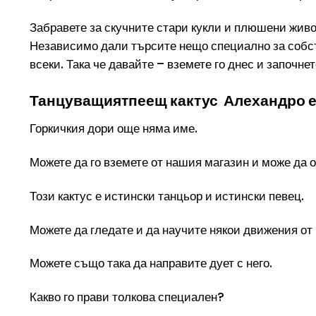
Забравете за скучните стари кукли и плюшени живо
Независимо дали търсите нещо специално за собст
всеки. Така че давайте – вземете го днес и започне
Танцуващиятпеещ кактус Алехандро е 
Горкичкия дори още няма име.
Можете да го вземете от нашия магазин и може да 
Т
ози кактус е истински
танцьор и истински певец
.
Можете да гледате и да научите някои движения от 
Можете също така да направите дует с него.
Какво го прави толкова специален?