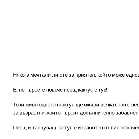
Някога мечтали ли сте за приятел, който може едно
Е, не търсете повече пеещ кактус е тук!
Този живо оцветен кактус ще оживи всяка стая с ве
за възрастни, които търсят допълнително забавлен
Пеещ и танцуващ кактус е изработен от висококаче