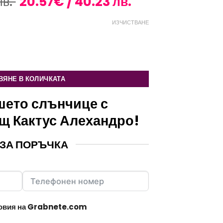
Original
Текущата
лв.
20.57
€
/ 40.23 лв.
price
цена
was:
е:
ИЗЧИСТВАНЕ
29.40€
20.57€
/
/
тус Алехандро
57.50 лв..
40.23 лв..
ВЯНЕ В КОЛИЧКАТА
шето слънчице с
щ Кактус Алехандро!
ЗА ПОРЪЧКА
ловия на Grabnete.com