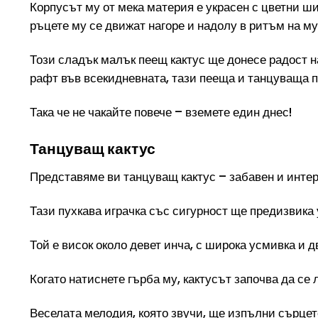
Корпусът му от мека материя е украсен с цветни ши
ръцете му се движат нагоре и надолу в ритъм на муз
Този сладък малък пеещ кактус ще донесе радост н
рафт във всекидневната, тази пееща и танцуваща п
Така че не чакайте повече – вземете един днес!
Танцуващ кактус
Представяме ви танцуващ кактус – забавен и интер
Тази пухкава играчка със сигурност ще предизвика 
Той е висок около девет инча, с широка усмивка и дв
Когато натиснете гърба му, кактусът започва да се 
Веселата мелодия, която звучи, ще изпълни сърцето