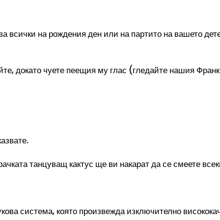
а всички на рождения ден или на партито на вашето дете
айте, докато чуете пеещия му глас (гледайте нашия Франк
казвате.
рачката танцуващ кактус ще ви накарат да се смеете всек
укова система, която произвежда изключително високока