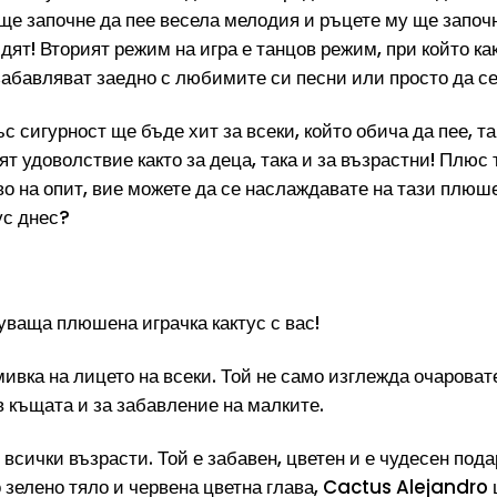
о ще започне да пее весела мелодия и ръцете му ще започ
идят! Вторият режим на игра е танцов режим, при който к
 забавляват заедно с любимите си песни или просто да се
 сигурност ще бъде хит за всеки, който обича да пее, т
ят удоволствие както за деца, така и за възрастни! Плюс 
о на опит, вие можете да се наслаждавате на тази плюшен
ус днес?
уваща плюшена играчка кактус с вас!
вка на лицето на всеки. Той не само изглежда очаровате
в къщата и за забавление на малките.
 всички възрасти. Той е забавен, цветен и е чудесен под
 зелено тяло и червена цветна глава, Cactus Alejandro