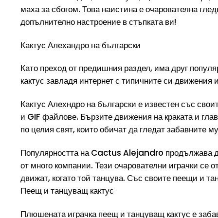
маха за сбогом. Това наистина е очарователна глед
допълнително настроение в стъпката ви!
Кактус Алехандро на български
Като преход от предишния раздел, има друг популя
кактус завладя интернет с типичните си движения 
Кактус Алехндро на български е известен със свои
и GIF файлове. Бързите движения на краката и гла
по целия свят, които обичат да гледат забавните м
Популярността на Cactus Alejandro продължава да
от много компании. Тези очарователни играчки се о
движат, когато той танцува. Със своите пеещи и т
Пеещ и танцуващ кактус
Плюшената играчка пеещ и танцуващ кактус е забаве