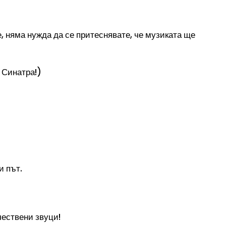
, няма нужда да се притеснявате, че музиката ще
 Синатра!)
и път.
чествени звуци!