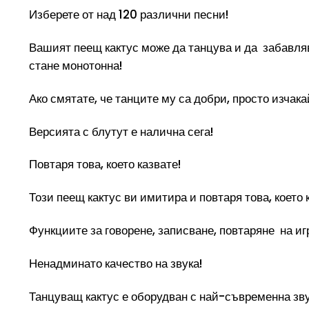
Изберете от над 120 различни песни!
Вашият пеещ кактус може да танцува и да забавляв
стане монотонна!
Ако смятате, че танците му са добри, просто изчак
Версията с блутут е налична сега!
Повтаря това, което казвате!
Този пеещ кактус ви имитира и повтаря това, което 
Функциите за говорене, записване, повтаряне на иг
Ненадминато качество на звука!
Танцуващ кактус е оборудван с най-съвременна зв