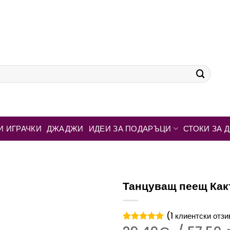
И ИГРАЧКИ
ДЖАДЖИ
ИДЕИ ЗА ПОДАРЪЦИ
СТОКИ ЗА 
Танцуващ пеещ Как
(
1
клиентски отзи
Оценен
1
5