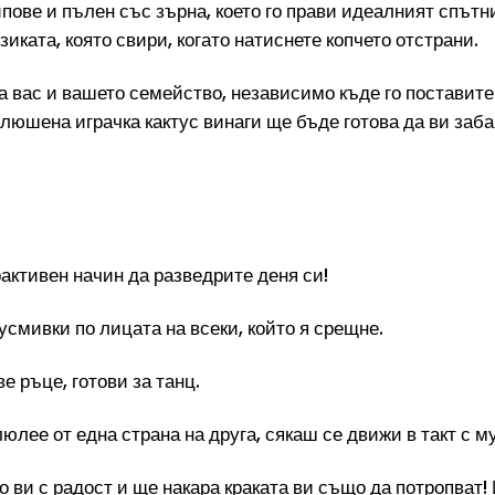
пове и пълен със зърна, което го прави идеалният спътн
иката, която свири, когато натиснете копчето отстрани.
а вас и вашето семейство, независимо къде го поставит
люшена играчка кактус винаги ще бъде готова да ви заба
активен начин да разведрите деня си!
усмивки по лицата на всеки, който я срещне.
е ръце, готови за танц.
люлее от една страна на друга, сякаш се движи в такт с м
 ви с радост и ще накара краката ви също да потропват! И