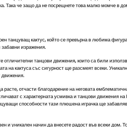
ка. Така че защо да не посрещнете това малко момче в д
рен танцуващ кактус, който се превърна в любима фигура
и забавни изражения.
те отличителни танцови движения, които са били използ
вата на кактуса със сигурност ще разсмеят всеки. Уника
у движения.
 расте, отчасти благодарение на неговата емблематична
тличават с характерната усмивка и танцови движения на К
анцуващи способности тази плюшена играчка ще забавляв
н и уникален начин да внесете радост във всеки дом. То