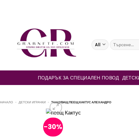
Skip
to
content
Търсене
за:
ПОДАРЪК ЗА СПЕЦИАЛЕН ПОВОД
ДЕТСК
НАЧАЛО
-
ДЕТСКИ ИГРАЧКИ
-
ТАНЦУВАЩ ПЕЕЩ КАКТУС АЛЕХАНДРО
-30%