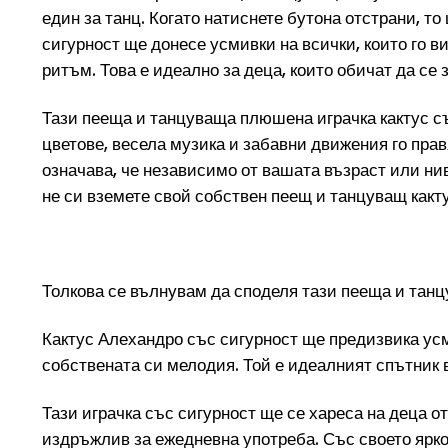
един за танц. Когато натиснете бутона отстрани, т
сигурност ще донесе усмивки на всички, които го в
ритъм. Това е идеално за деца, които обичат да се
Тази пееща и танцуваща плюшена играчка кактус със
цветове, весела музика и забавни движения го прав
означава, че независимо от вашата възраст или нив
не си вземете свой собствен пеещ и танцуващ какт
Толкова се вълнувам да споделя тази пееща и танц
Кактус Алехандро със сигурност ще предизвика усми
собствената си мелодия. Той е идеалният спътник 
Тази играчка със сигурност ще се хареса на деца от
издръжлив за ежедневна употреба. Със своето ярко