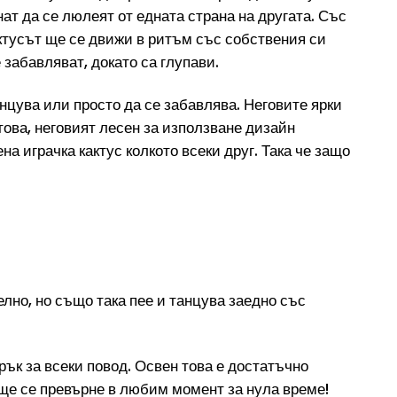
нат да се люлеят от едната страна на другата. Със
актусът ще се движи в ритъм със собствения си
 забавляват, докато са глупави.
анцува или просто да се забавлява. Неговите ярки
това, неговият лесен за използване дизайн
а играчка кактус колкото всеки друг. Така че защо
лно, но също така пее и танцува заедно със
арък за всеки повод. Освен това е достатъчно
 ще се превърне в любим момент за нула време!