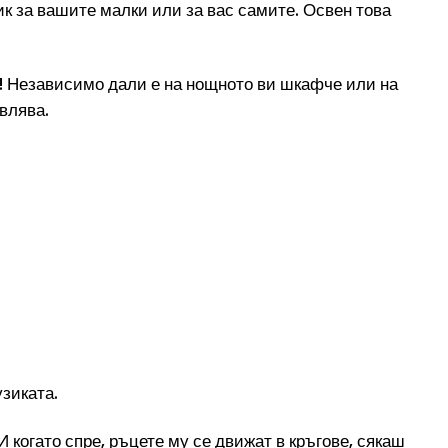
ик за вашите малки или за вас самите. Освен това
е! Независимо дали е на нощното ви шкафче или на
влява.
узиката.
 когато спре, ръцете му се движат в кръгове, сякаш