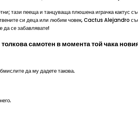
тни; тази пееща и танцуваща плюшена играчка кактус съ
вените си деца или любим човек, Cactus Alejandro със
те да се забавлявате!
толкова самотен в момента той чака новия
обмислите да му дадете такова.
него.