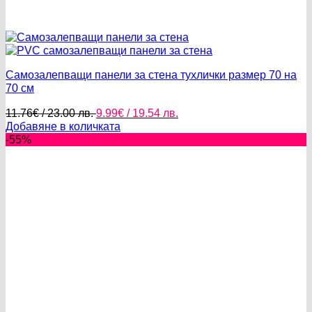
Самозалепващи панели за стена тухлички размер 70 на
70 см
Original
Текущата
11.76
€
/ 23.00 лв.
9.99
€
/ 19.54 лв.
price
цена
Добавяне в количката
was:
е:
-55%
11.76€
9.99€
/
/
23.00 лв..
19.54 лв..