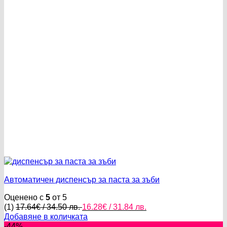
57.50 лв..
34.48 лв..
Автоматичен диспенсър за паста за зъби
Оценено с
5
от 5
Original
Текущата
(1)
17.64
€
/ 34.50 лв.
16.28
€
/ 31.84 лв.
price
цена
Добавяне в количката
was:
е:
-44%