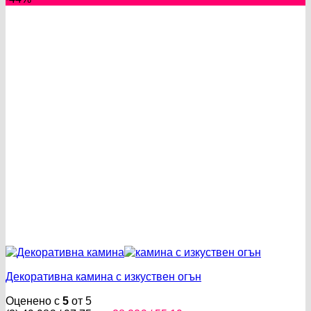
17.64€
16.28€
/
/
34.50 лв..
31.84 лв..
Декоративна камина с изкуствен огън
Оценено с
5
от 5