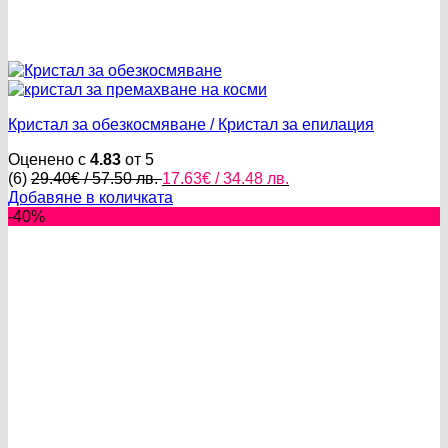
Кристал за обезкосмяване / Кристал за епилация
Оценено с
4.83
от 5
Original
Текущата
(6)
29.40
€
/ 57.50 лв.
17.63
€
/ 34.48 лв.
price
цена
Добавяне в количката
was:
е:
-40%
29.40€
17.63€
/
/
57.50 лв..
34.48 лв..