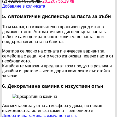
Original
Текущата
(2)
49.98
€
/ 97.75 лв.
28.22
€
/ 55.19 лв.
price
цена
Добавяне в количката
was:
е:
49.98€
28.22€
5. Автоматичен диспенсър за паста за зъби
/
/
97.75 лв..
55.19 лв..
Този малък, но изключително практичен уред е хит в
домакинството. Автоматичният диспенсър за паста за
зъби не само дозира точното количество паста, но и
поддържа хигиената на банята.
Монтира се лесно на стената и е чудесен вариант за
семейства с деца, които често използват повече паста от
необходимото.
Китайските магазини предлагат този продукт в различни
дизайни и цветове – често дори в комплекти със стойка
за четки.
6. Декоративна камина с изкуствен огън
Ако мечтаеш за уютна атмосфера у дома, но нямаш
възможност за истинска камина – решението е
Декоративна камина с изкуствен огън.