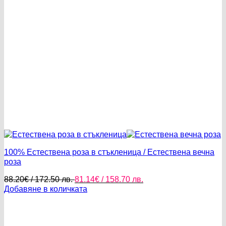
100% Естествена роза в стъкленица / Естествена вечна
роза
Original
Текущата
88.20
€
/ 172.50 лв.
81.14
€
/ 158.70 лв.
price
цена
Добавяне в количката
was:
е:
88.20€
81.14€
/
/