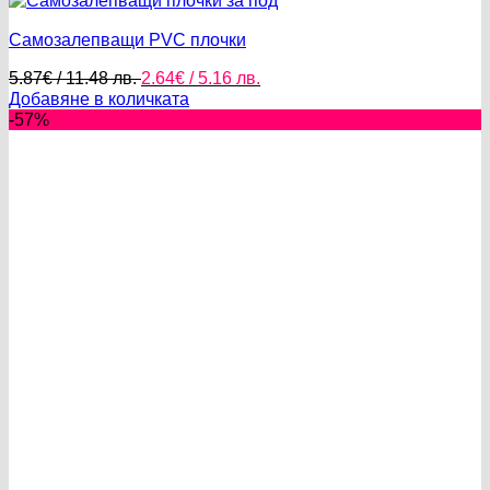
Самозалепващи PVC плочки
Original
Текущата
5.87
€
/ 11.48 лв.
2.64
€
/ 5.16 лв.
price
цена
Добавяне в количката
was:
е:
-57%
5.87€
2.64€
/
/
11.48 лв..
5.16 лв..