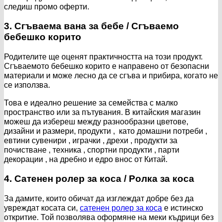
следиш промо оферти.
3. Сгъваема вана за бебе / Сгъваемо
бебешко корито
Родителите ще оценят практичността на този продукт.
Сгъваемото бебешко корито е направено от безопасни
материали и може лесно да се сгъва и прибира, когато не
се използва.
Това е идеално решение за семейства с малко
пространство или за пътувания. В китайския магазин
можеш да избереш между разнообразни цветове,
дизайни и размери, продукти , като домашни потреби ,
евтини сувенири , играчки , дрехи , продукти за
почистване , техника , спортни продукти , парти
декорации , на дребно и едро внос от Китай.
4. Сатенен ролер за коса / Ролка за коса
За дамите, които обичат да изглеждат добре без да
увреждат косата си,
сатенен ролер за коса
е истинско
откритие. Той позволява оформяне на меки къдрици без