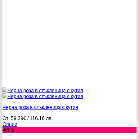
172.50 лв..
158.70 лв..
Черна роза в стъкленица с кутия
От:
59.39
€
/ 116.16 лв.
Опции
This
-65%
product