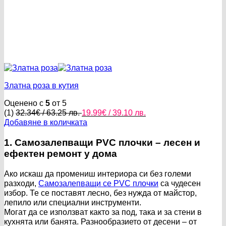
Златна роза в кутия
Оценено с
5
от 5
Original
Текущата
(1)
32.34
€
/ 63.25 лв.
19.99
€
/ 39.10 лв.
price
цена
Добавяне в количката
was:
е:
32.34€
19.99€
1. Самозалепващи PVC плочки – лесен и
/
/
ефектен ремонт у дома
63.25 лв..
39.10 лв..
Ако искаш да промениш интериора си без големи
разходи,
Самозалепващи се PVC плочки
са чудесен
избор. Те се поставят лесно, без нужда от майстор,
лепило или специални инструменти.
Могат да се използват както за под, така и за стени в
кухнята или банята. Разнообразието от десени – от