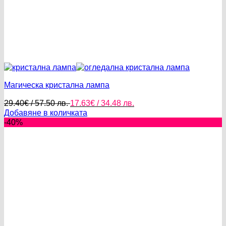
Магическа кристална лампа
Original
Текущата
29.40
€
/ 57.50 лв.
17.63
€
/ 34.48 лв.
price
цена
Добавяне в количката
was:
е:
-40%
29.40€
17.63€
/
/
57.50 лв..
34.48 лв..