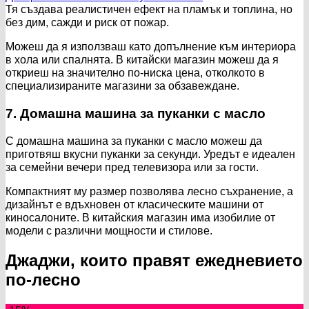
Тя създава реалистичен ефект на пламък и топлина, но
без дим, сажди и риск от пожар.
Можеш да я използваш като допълнение към интериора
в хола или спалнята. В китайски магазин можеш да я
откриеш на значително по-ниска цена, отколкото в
специализираните магазини за обзавеждане.
7. Домашна машина за пуканки с масло
С домашна машина за пуканки с масло можеш да
приготвяш вкусни пуканки за секунди. Уредът е идеален
за семейни вечери пред телевизора или за гости.
Компактният му размер позволява лесно съхранение, а
дизайнът е вдъхновен от класическите машини от
киносалоните. В китайския магазин има изобилие от
модели с различни мощности и стилове.
Джаджи, които правят ежедневието
по-лесно