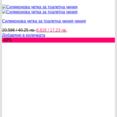
Силиконова четка за тоалетна чиния чиния
Original
Текущата
20.58
€
/ 40.25 лв.
8.81
€
/ 17.23 лв.
price
цена
Добавяне в количката
was:
е:
-40%
20.58€
8.81€
/
/
40.25 лв..
17.23 лв..