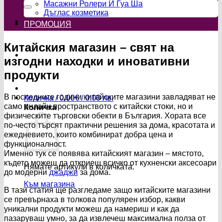
за:
Масажни Ролери И Гуа Ша
Дъглас козметика
ПРОМОЦИЯ
Китайския магазин – свят на
изгодни находки и иновативни
продукти
В последните години китайските магазини завладяват не
Количка /
0.00
€
/ 0.00 лв.
само онлайн пространството с китайски стоки, но и
Количка
физическите търговски обекти в България. Хората все
по-често търсят практични решения за дома, красотата и
ежедневието, които комбинират добра цена и
функционалност.
Именно тук се появява китайският магазин – мястото,
където можеш да откриеш всичко от кухненски аксесоари
Нямате артикули в количката.
до модерни
джаджи
за дома.
Към магазина
В тази статия ще разгледаме защо китайските магазини
се превърнаха в толкова популярен избор, какви
уникални продукти можеш да намериш и как да
пазаруваш умно, за да извлечеш максимална полза от