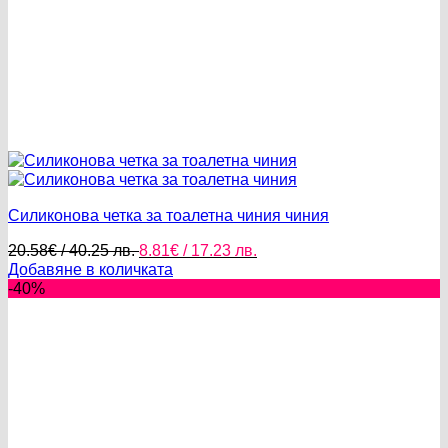
Силиконова четка за тоалетна чиния чиния
Original
Текущата
20.58
€
/ 40.25 лв.
8.81
€
/ 17.23 лв.
price
цена
Добавяне в количката
was:
е:
-40%
20.58€
8.81€
/
/
40.25 лв..
17.23 лв..