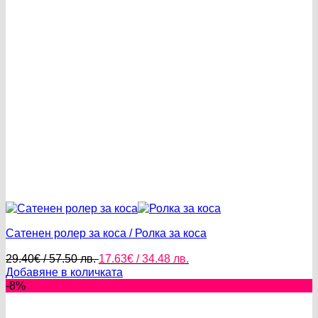
Сатенен ролер за коса / Ролка за коса
Original
Текущата
29.40
€
/ 57.50 лв.
17.63
€
/ 34.48 лв.
price
цена
Добавяне в количката
was:
е:
-8%
29.40€
17.63€
/
/