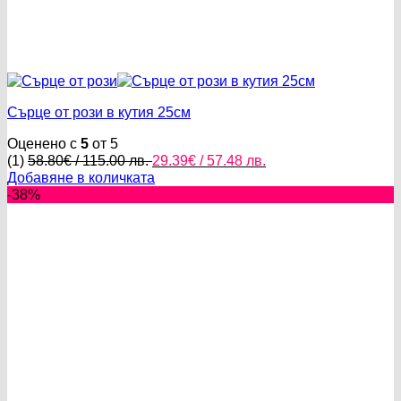
Сърце от рози в кутия 25см
Оценено с
5
от 5
Original
Текущата
(1)
58.80
€
/ 115.00 лв.
29.39
€
/ 57.48 лв.
price
цена
Добавяне в количката
was:
е:
-38%
58.80€
29.39€
/
/
115.00 лв..
57.48 лв..