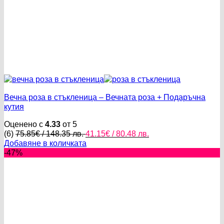
Вечна роза в стъкленица – Вечната роза + Подаръчна
кутия
Оценено с
4.33
от 5
Original
Текущата
(6)
75.85
€
/ 148.35 лв.
41.15
€
/ 80.48 лв.
price
цена
Добавяне в количката
was:
е:
-47%
75.85€
41.15€
/
/
148.35 лв..
80.48 лв..