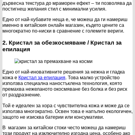
дървесна текстура до мраморен ефект – ти позволява да
постигнеш желания стил с минимални усилия.
Едно от най-хубавите неща е, че можеш да ги намериш
именно в китайския онлайн магазин, където цените са
многократно по-ниски в сравнение с големите вериги.
2. Кристал за обезкосмяване / Кристал за
епилация
Едно от най-иновативните решения за нежна и гладка
кожа е
Кристал за епилация
. Това малко устройство
използва специална наностъклена технология, която
премахва нежеланото окосмяване без болка и без риск
от раздразнение.
Той е идеален за хора с чувствителна кожа и може да се
използва многократно. Освен това е напълно екологичен,
защото не изисква батерии или консумативи.
В магазин за китайски стоки често можеш да намериш
този продукт на изключително изгодна цена, особено ако