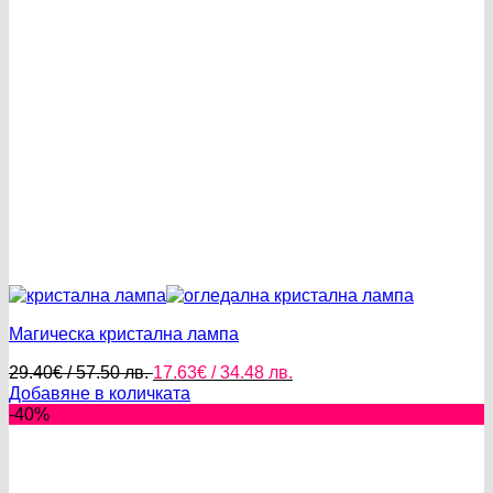
Магическа кристална лампа
Original
Текущата
29.40
€
/ 57.50 лв.
17.63
€
/ 34.48 лв.
price
цена
Добавяне в количката
was:
е:
-40%
29.40€
17.63€
/
/
57.50 лв..
34.48 лв..