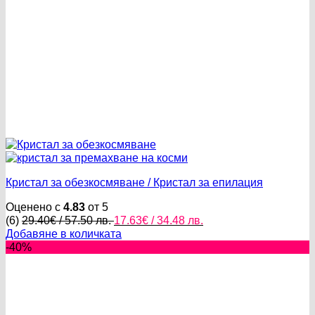
Кристал за обезкосмяване / Кристал за епилация
Оценено с
4.83
от 5
Original
Текущата
(6)
29.40
€
/ 57.50 лв.
17.63
€
/ 34.48 лв.
price
цена
Добавяне в количката
was:
е:
-40%
29.40€
17.63€
/
/
57.50 лв..
34.48 лв..