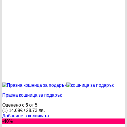
11.48 лв..
5.16 лв..
Празна кошница за подарък
Оценено с
5
от 5
(1)
14.69
€
/ 28.73 лв.
Добавяне в количката
-40%