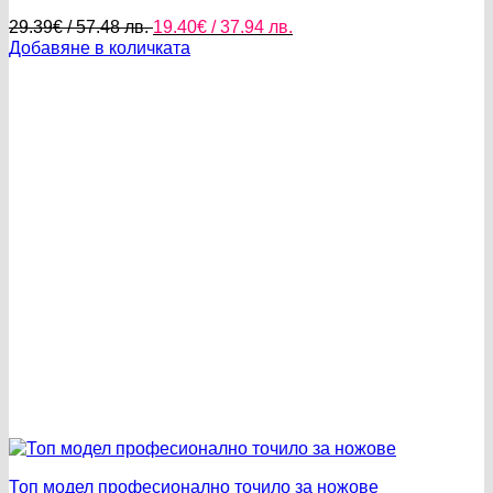
Original
Текущата
29.39
€
/ 57.48 лв.
19.40
€
/ 37.94 лв.
price
цена
Добавяне в количката
was:
е:
29.39€
19.40€
/
/
57.48 лв..
37.94 лв..
Топ модел професионално точило за ножове