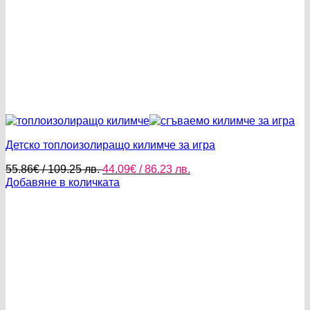
Детско топлоизолиращо килимче за игра
Original
Текущата
55.86
€
/ 109.25 лв.
44.09
€
/ 86.23 лв.
price
цена
Добавяне в количката
was:
е:
55.86€
44.09€
/
/
109.25 лв..
86.23 лв..