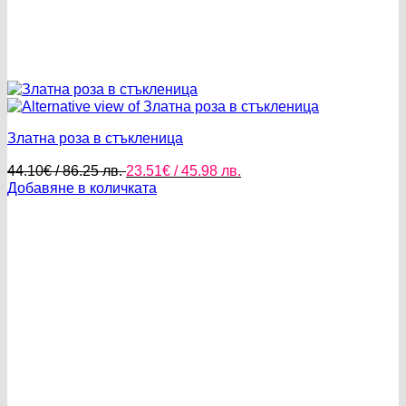
Златна роза в стъкленица
Original
Текущата
44.10
€
/ 86.25 лв.
23.51
€
/ 45.98 лв.
price
цена
Добавяне в количката
was:
е:
44.10€
23.51€
/
/
86.25 лв..
45.98 лв..