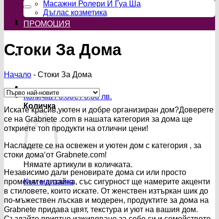
за:
Масажни Ролери И Гуа Ша
Дъглас козметика
ПРОМОЦИЯ
Стоки За Дома
Начало
-
Стоки За Дома
Количка /
0.00
€
/ 0.00 лв.
Количка
Искате красив,уютен и добре организиран дом?Доверете
се на Grabnete .com в нашата категория за дома ще
откриете топ продукти на отлични цени!
Насладете се на освежен и уютен дом с категория ‚ за
стоки дома‘от Grabnete.com!
Нямате артикули в количката.
Независимо дали реновирате дома си или просто
променяте дизайна, със сигурност ще намерите акценти
Към магазина
в стиловете, които искате. От женствен изтъркан шик до
по-мъжествен лъскав и модерен, продуктите за дома на
Grabnete придава цвят, текстура и уют на вашия дом.
Създайте приятно изживяване за себе си и семейството