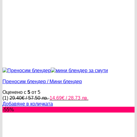
Преносим блендер / Мини блендер
Оценено с
5
от 5
Original
Текущата
(1)
29.40
€
/ 57.50 лв.
14.69
€
/ 28.73 лв.
price
цена
Добавяне в количката
was:
е:
-55%
29.40€
14.69€
/
/
57.50 лв..
28.73 лв..