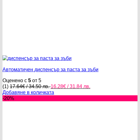
Автоматичен диспенсър за паста за зъби
Оценено с
5
от 5
Original
Текущата
(1)
17.64
€
/ 34.50 лв.
16.28
€
/ 31.84 лв.
price
цена
Добавяне в количката
was:
е:
-20%
17.64€
16.28€
/
/
34.50 лв..
31.84 лв..