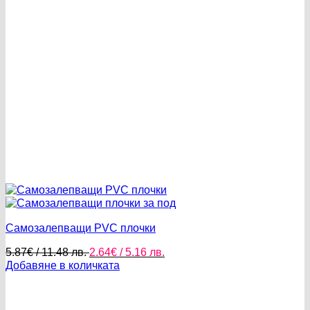
Самозалепващи PVC плочки
Original
Текущата
5.87
€
/ 11.48 лв.
2.64
€
/ 5.16 лв.
price
цена
Добавяне в количката
was:
е:
5.87€
2.64€
/
/