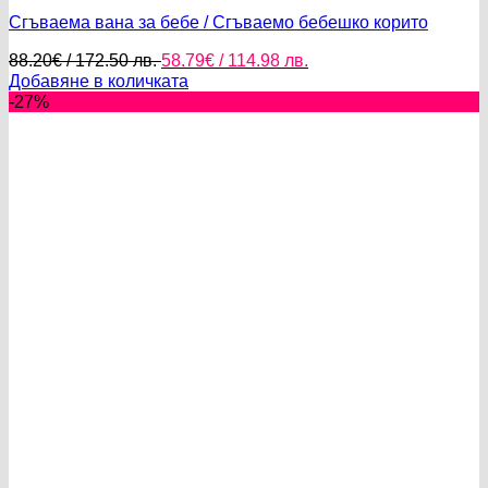
Сгъваема вана за бебе / Сгъваемо бебешко корито
Original
Текущата
88.20
€
/ 172.50 лв.
58.79
€
/ 114.98 лв.
price
цена
Добавяне в количката
was:
е:
-27%
88.20€
58.79€
/
/
172.50 лв..
114.98 лв..