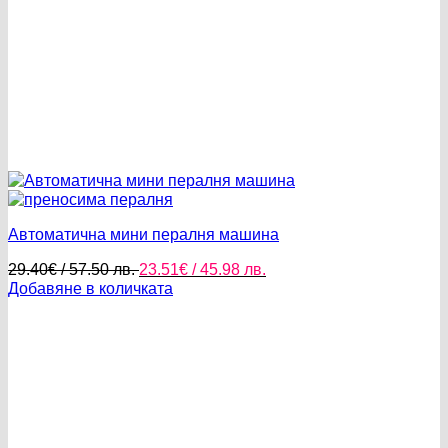
Автоматична мини пералня машина
Original
Текущата
29.40
€
/ 57.50 лв.
23.51
€
/ 45.98 лв.
price
цена
Добавяне в количката
was:
е:
29.40€
23.51€
/
/
57.50 лв..
45.98 лв..