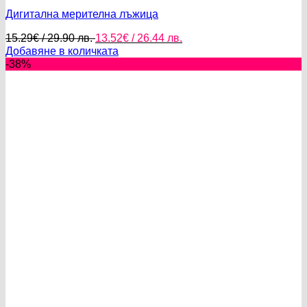
Дигитална мерителна лъжица
Original
Текущата
15.29
€
/ 29.90 лв.
13.52
€
/ 26.44 лв.
price
цена
Добавяне в количката
was:
е:
-38%
15.29€
13.52€
/
/
29.90 лв..
26.44 лв..