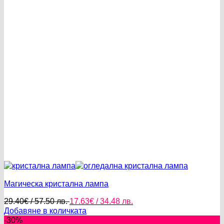
has
multiple
variants.
The
options
may
be
chosen
on
the
product
page
Магическа кристална лампа
Original
Текущата
29.40
€
/ 57.50 лв.
17.63
€
/ 34.48 лв.
price
цена
Добавяне в количката
was:
е:
-30%