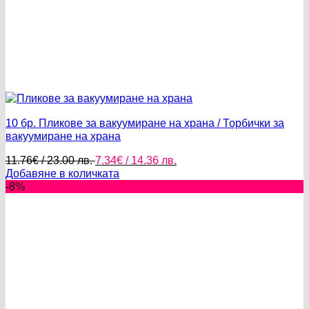
10 бр. Пликове за вакуумиране на храна / Торбички за
вакуумиране на храна
Original
Текущата
11.76
€
/ 23.00 лв.
7.34
€
/ 14.36 лв.
price
цена
Добавяне в количката
was:
е:
-8%
11.76€
7.34€
/
/
23.00 лв..
14.36 лв..