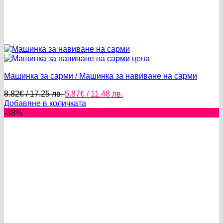
Машинка за сарми / Машинка за навиване на сарми
Original
Текущата
8.82
€
/ 17.25 лв.
5.87
€
/ 11.48 лв.
price
цена
Добавяне в количката
was:
е:
-38%
8.82€
5.87€
/
/
17.25 лв..
11.48 лв..