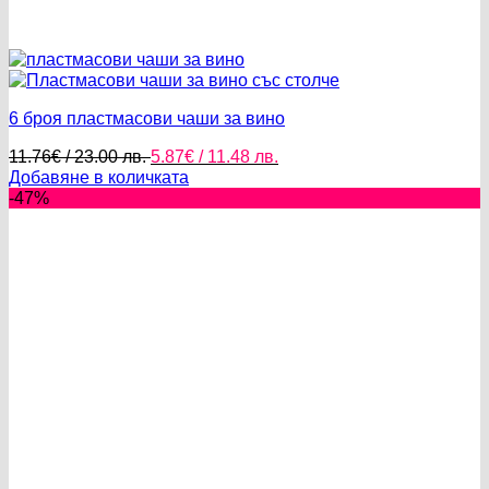
6 броя пластмасови чаши за вино
Original
Текущата
11.76
€
/ 23.00 лв.
5.87
€
/ 11.48 лв.
price
цена
Добавяне в количката
was:
е:
-47%
11.76€
5.87€
/
/
23.00 лв..
11.48 лв..