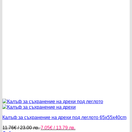
Калъф за съхранение на дрехи под леглото 65x55x40cm
Original
Текущата
11.76
€
/ 23.00 лв.
7.05
€
/ 13.79 лв.