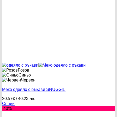
Розов
Синьо
Червен
Меко одеяло с ръкави SNUGGIE
20.57
€
/ 40.23 лв.
Опции
This
-40%
product