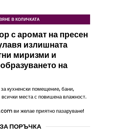
с лен
ВЯНЕ В КОЛИЧКАТА
р с аромат на пресен
 улавя излишната
тни миризми и
 образуването на
за кухненски помещение, бани,
и всички места с повишена влажност.
.com ви желае приятно пазаруване!
ЗА ПОРЪЧКА