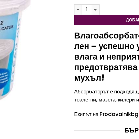
количество за Влагоабсорбатор - 
ДОБА
Влагоабсорбато
лен – успешно
влага и неприя
предотвратява
мухъл!
Абсорбаторът е подходящ 
тоалетни, мазета, килери 
Екипът на Prodavalnikbg
БЪР