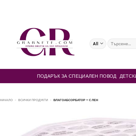
Skip
to
content
Търсене
за:
ПОДАРЪК ЗА СПЕЦИАЛЕН ПОВОД
ДЕТСК
НАЧАЛО
-
ВСИЧКИ ПРОДУКТИ
-
ВЛАГОАБСОРБАТОР – С ЛЕН