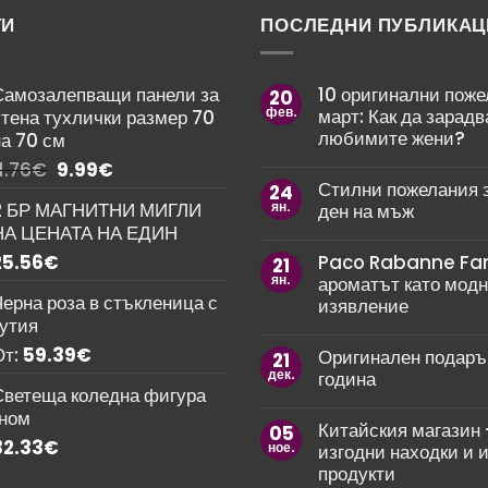
ТИ
ПОСЛЕДНИ ПУБЛИКАЦ
Самозалепващи панели за
10 оригинални поже
20
фев.
март: Как да зарад
стена тухлички размер 70
любимите жени?
а 70 см
Няма
Original
Текущата
1.76
€
9.99
€
коментари
Стилни пожелания 
price
цена
24
за
2 БР МАГНИТНИ МИГЛИ
ян.
10
ден на мъж
was:
е:
оригинални
НА ЦЕНАТА НА ЕДИН
Няма
11.76€.
9.99€.
пожелания
коментари
за
25.56
€
Paco Rabanne Fa
21
за
8
ян.
Стилни
ароматът като мод
март:
пожелания
ерна роза в стъкленица с
Как
изявление
за
да
кутия
рожден
зарадваме
Няма
ден
любимите
коментари
От:
59.39
€
Оригинален подаръ
21
на
жени?
за
мъж
дек.
Paco
година
Rabanne
Светеща коледна фигура
Няма
Fame
гном
коментари
–
Китайския магазин 
05
за
ароматът
32.33
€
ное.
Оригинален
изгодни находки и 
като
подарък
модно
продукти
за
изявление