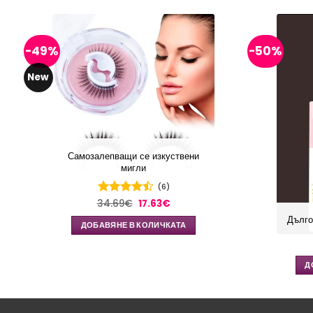
-49%
-50%
New
Самозалепващи се изкуствени
мигли
(6)
Original
Текущата
34.69
Оценено
€
17.63
€
price
цена
с
4.5
от
Дълго
was:
е:
5
ДОБАВЯНЕ В КОЛИЧКАТА
34.69€.
17.63€.
Д