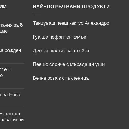
ИИ
НАЙ-ПОРЪЧВАНИ ПРОДУКТИ
Танцуващ пеещ кактус Алехандро
лания за 8
ваме
Гуа ша нефритен камък
за рожден
Детска люлка със стойка
Пеещо слонче с мърадащи уши
me –
но
Вечна роза в стъкленица
к за Нова
– свят на
иновативни