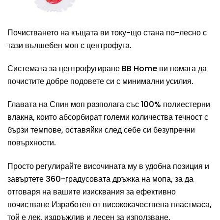
Почистването на къщата ви току-що стана по-лесно с
тази вълшебен моп с центрофуга.
Системата за центрофугиране BB Home ви помага да
почистите добре подовете си с минимални усилия.
Главата на Спин моп разполага със 100% полиестерни
влакна, които абсорбират големи количества течност с
бързи темпове, оставяйки след себе си безупречни
повърхности.
Просто регулирайте височината му в удобна позиция и
завъртете 360-градусовата дръжка на мопа, за да
отговаря на вашите изисквания за ефективно
почистване Изработен от висококачествена пластмаса,
той е лек, издръжлив и лесен за използване.