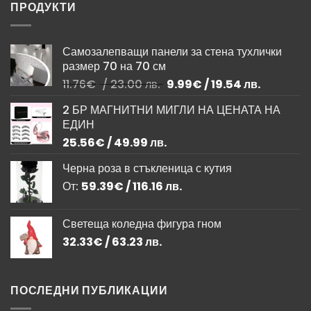
ПРОДУКТИ
Самозалепващи панели за стена тухлички
размер 70 на 70 см
Original
Текущата
11.76
€
/ 23.00 лв.
9.99
€
/ 19.54 лв.
price
цена
2 БР МАГНИТНИ МИГЛИ НА ЦЕНАТА НА
was:
е:
ЕДИН
11.76€
9.99€
/
/
25.56
€
/ 49.99 лв.
23.00 лв..
19.54 лв..
Черна роза в стъкленица с кутия
От:
59.39
€
/ 116.16 лв.
Светеща коледна фигура гном
32.33
€
/ 63.23 лв.
ПОСЛЕДНИ ПУБЛИКАЦИИ