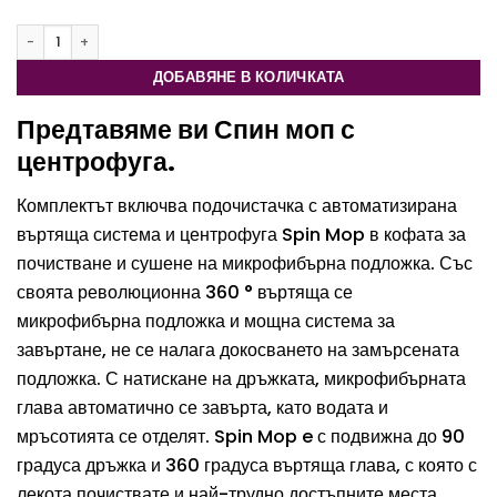
на
потребителски
количество за Спин моп с центрофуга
оценки
ДОБАВЯНЕ В КОЛИЧКАТА
Предтавяме ви Спин моп с
центрофуга.
Комплектът включва подочистачка с автоматизирана
въртяща система и центрофуга Spin Mop в кофата за
почистване и сушене на микрофибърна подложка. Със
своята революционна 360 ° въртяща се
микрофибърна подложка и мощна система за
завъртане, не се налага докосването на замърсената
подложка. С натискане на дръжката, микрофибърната
глава автоматично се завърта, като водата и
мръсотията се отделят. Spin Mop e с подвижна до 90
градуса дръжка и 360 градуса въртяща глава, с която с
лекота почиствате и най-трудно достъпните места.