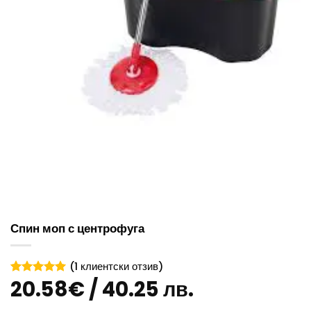
Спин моп с центрофуга
(
1
клиентски отзив)
20.58
€
/ 40.25 лв.
Оценен
1
5
от 5,
базирано