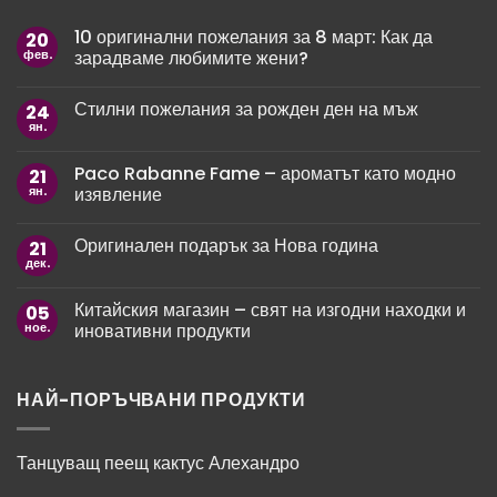
10 оригинални пожелания за 8 март: Как да
20
фев.
зарадваме любимите жени?
Няма
коментари
Стилни пожелания за рожден ден на мъж
24
за
10
ян.
Няма
оригинални
коментари
пожелания
за
за
Paco Rabanne Fame – ароматът като модно
21
Стилни
8
пожелания
ян.
изявление
март:
за
Как
рожден
Няма
да
ден
коментари
зарадваме
Оригинален подарък за Нова година
21
за
на
любимите
Paco
мъж
дек.
жени?
Няма
Rabanne
коментари
Fame
за
–
Китайския магазин – свят на изгодни находки и
05
Оригинален
ароматът
подарък
ное.
иновативни продукти
като
за
модно
Нова
Няма
изявление
година
коментари
за
Китайския
НАЙ-ПОРЪЧВАНИ ПРОДУКТИ
магазин
–
свят
на
Танцуващ пеещ кактус Алехандро
изгодни
находки