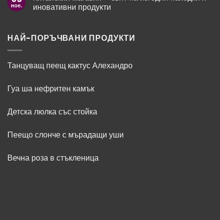
ароматът
подарък
ное.
иновативни продукти
като
за
модно
Нова
Няма
изявление
година
коментари
за
Китайския
НАЙ-ПОРЪЧВАНИ ПРОДУКТИ
магазин
–
свят
на
Танцуващ пеещ кактус Алехандро
изгодни
находки
и
Гуа ша нефритен камък
иновативни
продукти
Детска люлка със стойка
Пеещо слонче с мърадащи уши
Вечна роза в стъкленица