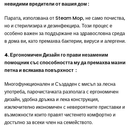
невидими вредители от вашия дом :
Парата, използвана от Steam Mop, не само почиства,
но и стерилизира и дезинфекцира. Този процес е
особено важен за поддържане на здравословна среда
в дома ви, като премахва бактерии, вируси и алергени.
4. Ергономичен Дизайн го прави незаменим
помощник със способността му да премахва мазни
петна и всякаква повърхност :
Многофункционален и Създаден с мисъл за лесна
употреба, парочистачката разполага с ергономичен
дизайн, удобна дръжка и лека конструкция,
изключително икономичен с невероятните приставки и
възможности които правят чистенето комфортно и
достъпно за всеки член на семейството.