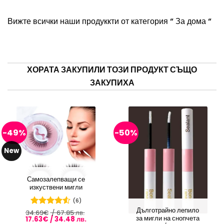
Вижте всички наши продуккти от категория “
За дома
“
ХОРАТА ЗАКУПИЛИ ТОЗИ ПРОДУКТ СЪЩО
ЗАКУПИХА
-49%
-50%
New
Самозалепващи се
изкуствени мигли
(6)
Дълготрайно лепило
34.69
Оценено
€
/ 67.85 лв.
за мигли на снопчета
Original
Текущата
17.63
€
/ 34.48 лв.
с
4.5
от