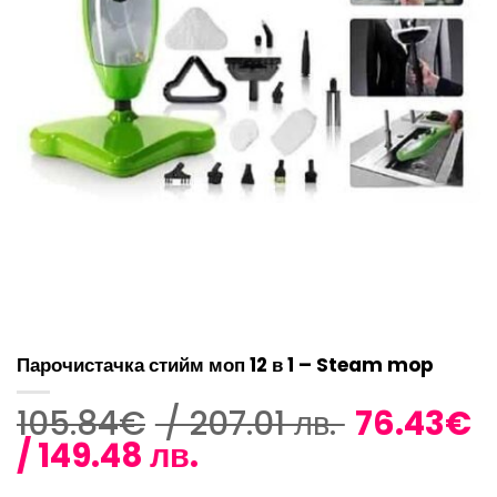
Парочистачка стийм моп 12 в 1 – Steam mop
Original
105.84
€
/ 207.01 лв.
76.43
€
Текущата
price
/ 149.48 лв.
цена
was: