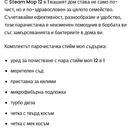
С Steam Mop 12 в 1 вашият дом става не само по-
чист, но и по-здравословен за цялото семейство.
Съчетавайки ефективност, разнообразие и удобство,
този парачистачка е неизменен помощник в борбата ви
със замърсяванията и бактериите в дома ви.
Комплектът парочистачка стийм моп съдържа:
уред за почистване с
пара
стийм моп 12 в 1
мерителен съд
приставка за килими
микрофибърна подложка
турбо дюза
четка с твърд косъм
четка с мек косъм