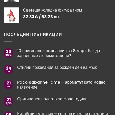
Светеща коледна фигура гном
32.33
€
/ 63.23 лв.
ПОСЛЕДНИ ПУБЛИКАЦИИ
10 оригинални пожелания за 8 март: Как да
20
фев.
зарадваме любимите жени?
Няма
коментари
Стилни пожелания за рожден ден на мъж
24
за
10
ян.
Няма
оригинални
коментари
пожелания
за
за
Paco Rabanne Fame – ароматът като модно
21
Стилни
8
пожелания
ян.
изявление
март:
за
Как
рожден
Няма
да
ден
коментари
зарадваме
Оригинален подарък за Нова година
21
за
на
любимите
Paco
мъж
дек.
жени?
Няма
Rabanne
коментари
Fame
за
–
Китайския магазин – свят на изгодни находки и
05
Оригинален