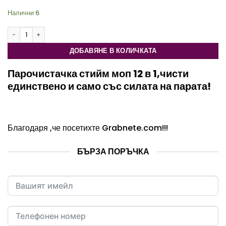
е:
105.84€
Налични 6
76.43€
/
количество за Парочистачка стийм моп 12 в 1 - Steam mop
/
207.01 лв.
149.48 лв..
ДОБАВЯНЕ В КОЛИЧКАТА
Парочистачка стийм моп 12 в 1,чисти
единствено и само със силата на парата!
Благодаря ,че посетихте
Grabnete.com
!!!
БЪРЗА ПОРЪЧКА