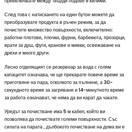
превключвате между твърди подове и килими.
След това с натискането на един бутон можете да
преобразувате продукта в ръчен режим, за да
почистите множество повърхности, включително:
работни плотове, плочки, фурни, барбекюта, прозорци,
врати за душ, фуги, кранове и мивки, освежаване на
дрехи и много други.
Лесно отделящият се резервоар за вода с голям
капацитет означава, че ще прекарате повече време за
приготвяне на пара, отколкото за пълнене, а 30-
секундното време за загряване и 14-минутното време
за работа означават, че няма да ви карат да чакате.
Уредът за почистване има 5 м кабел, който ви
позволява да почиствате големи повърхности. Със
силата на парата , дълбокото почистване на дома ви е