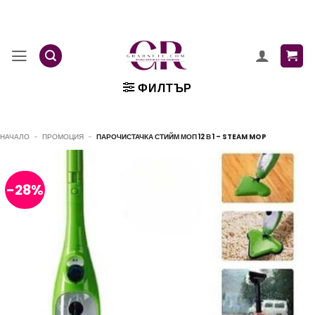
Skip
to
content
ФИЛТЪР
НАЧАЛО
-
ПРОМОЦИЯ
-
ПАРОЧИСТАЧКА СТИЙМ МОП 12 В 1 – STEAM MOP
-28%