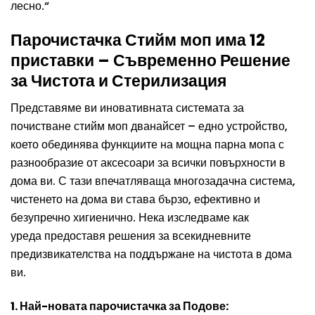
лесно.“
Парочистачка Стийм моп има 12
приставки – Съвременно Решение
за Чистота и Стерилизация
Представяме ви иновативната системата за
почистване стийм моп дванайсет – едно устройство,
което обединява функциите на мощна парна мопа с
разнообразие от аксесоари за всички повърхности в
дома ви. С тази впечатляваща многозадачна система,
чистенето на дома ви става бързо, ефективно и
безупречно хигиенично. Нека изследваме как
уреда предоставя решения за всекидневните
предизвикателства на поддържане на чистота в дома
ви.
1. Най-новата парочистачка за Подове: