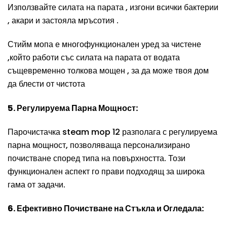
Използвайте силата на парата , изгони всички бактерии
, акари и застояла мръсотия .
Стийм мопа е многофункционален уред за чистене
,който работи със силата на парата от водата
същевременно толкова мощен , за да може твоя дом
да блести от чистота
5. Регулируема Парна Мощност:
Парочистачка steam mop 12 разполага с регулируема
парна мощност, позволяваща персонализирано
почистване според типа на повърхността. Този
функционален аспект го прави подходящ за широка
гама от задачи.
6. Ефективно Почистване на Стъкла и Огледала: