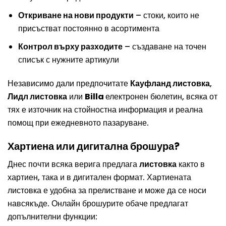
Откриване на нови продукти
– стоки, които не
присъстват постоянно в асортимента
Контрол върху разходите
– създаване на точен
списък с нужните артикули
Независимо дали предпочитате
Кауфланд листовка
,
Лидл листовка
или
Billa
електронен бюлетин
, всяка от
тях е източник на стойностна информация и реална
помощ при ежедневното пазаруване.
Хартиена или дигитална брошура?
Днес почти всяка верига предлага
листовка
както в
хартиен, така и в дигитален формат. Хартиената
листовка е удобна за прелистване и може да се носи
навсякъде. Онлайн брошурите обаче предлагат
допълнителни функции: