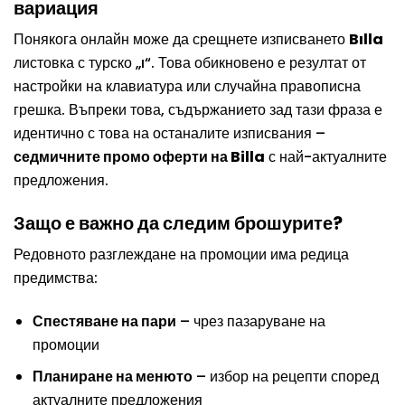
вариация
Понякога онлайн може да срещнете изписването
Bılla
листовка с турско „ı“. Това обикновено е резултат от
настройки на клавиатура или случайна правописна
грешка. Въпреки това, съдържанието зад тази фраза е
идентично с това на останалите изписвания –
седмичните
промо оферти
на Billa
с най-актуалните
предложения.
Защо е важно да следим брошурите?
Редовното разглеждане на промоции има редица
предимства:
Спестяване на пари
– чрез пазаруване на
промоции
Планиране на менюто
– избор на рецепти според
актуалните предложения