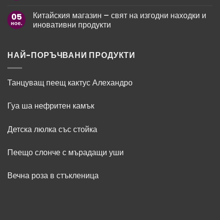
коментари
Fame
за
–
Китайския магазин – свят на изгодни находки и
05
Оригинален
ароматът
подарък
ное.
иновативни продукти
като
за
модно
Нова
Няма
изявление
година
коментари
за
Китайския
НАЙ-ПОРЪЧВАНИ ПРОДУКТИ
магазин
–
свят
на
Танцуващ пеещ кактус Алехандро
изгодни
находки
и
Гуа ша нефритен камък
иновативни
продукти
Детска люлка със стойка
Пеещо слонче с мърадащи уши
Вечна роза в стъкленица