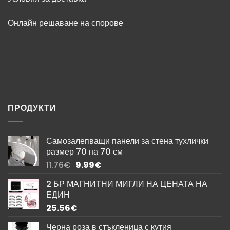
Онлайн решаване на спорове
ПРОДУКТИ
Самозалепващи панели за стена тухлички
размер 70 на 70 см
Original
Текущата
11.76
€
9.99
€
price
цена
2 БР МАГНИТНИ МИГЛИ НА ЦЕНАТА НА
was:
е:
ЕДИН
11.76€.
9.99€.
25.56
€
Черна роза в стъкленица с кутия