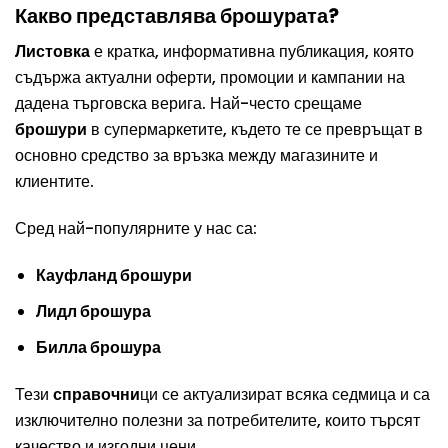
Какво представлява брошурата?
Листовка
е кратка, информативна публикация, която
съдържа актуални оферти, промоции и кампании на
дадена търговска верига. Най-често срещаме
брошури
в супермаркетите, където те се превръщат в
основно средство за връзка между магазините и
клиентите.
Сред най-популярните у нас са:
Кауфланд брошури
Лидл брошура
Билла брошура
Тези
справочни
ци се актуализират всяка седмица и са
изключително полезни за потребителите, които търсят
качество и изгодни цени.