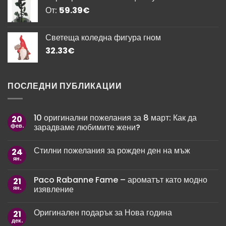
От:
59.39
€
Светеща коледна фигура гном
32.33
€
ПОСЛЕДНИ ПУБЛИКАЦИИ
10 оригинални пожелания за 8 март: Как да
20
фев.
зарадваме любимите жени?
Няма
коментари
Стилни пожелания за рожден ден на мъж
24
за
10
ян.
Няма
оригинални
коментари
пожелания
за
за
Paco Rabanne Fame – ароматът като модно
21
Стилни
8
пожелания
ян.
изявление
март:
за
Как
рожден
Няма
да
ден
коментари
зарадваме
Оригинален подарък за Нова година
21
за
на
любимите
Paco
мъж
дек.
жени?
Няма
Rabanne