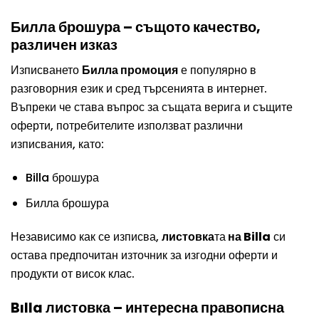
Билла брошура – същото качество,
различен изказ
Изписването
Билла промоция
е популярно в
разговорния език и сред търсенията в интернет.
Въпреки че става въпрос за същата верига и същите
оферти, потребителите използват различни
изписвания, като:
Billa брошура
Билла брошура
Независимо как се изписва,
листовка
та
на Billa
си
остава предпочитан източник за изгодни оферти и
продукти от висок клас.
Bılla листовка – интересна правописна