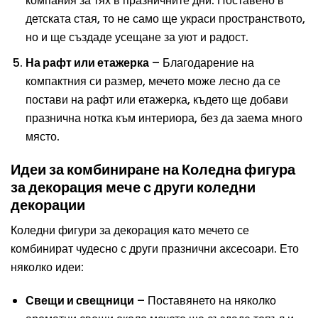
компания за тях в празничните дни. Поставено в
детската стая, то не само ще украси пространството,
но и ще създаде усещане за уют и радост.
На рафт или етажерка
– Благодарение на
компактния си размер, мечето може лесно да се
постави на рафт или етажерка, където ще добави
празнична нотка към интериора, без да заема много
място.
Идеи за комбиниране на Коледна фигура
за декорация мече с други коледни
декорации
Коледни фигури за декорация като мечето се
комбинират чудесно с други празнични аксесоари. Ето
няколко идеи:
Свещи и свещници
– Поставянето на няколко