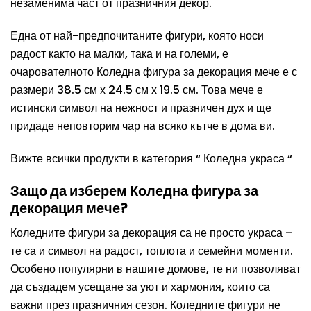
незаменима част от празничния декор.
Една от най-предпочитаните фигури, която носи
радост както на малки, така и на големи, е
очарователното Коледна фигура за декорация мече е с
размери 38.5 см х 24.5 см х 19.5 см. Това мече е
истински символ на нежност и празничен дух и ще
придаде неповторим чар на всяко кътче в дома ви.
Вижте всички продукти в категория “
Коледна украса
“
Защо да изберем Коледна фигура за
декорация мече?
Коледните фигури за декорация са не просто украса –
те са и символ на радост, топлота и семейни моменти.
Особено популярни в нашите домове, те ни позволяват
да създадем усещане за уют и хармония, които са
важни през празничния сезон. Коледните фигури не