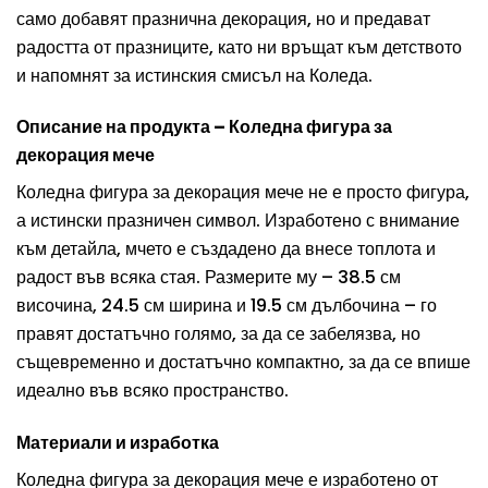
само добавят празнична декорация, но и предават
радостта от празниците, като ни връщат към детството
и напомнят за истинския смисъл на Коледа.
Описание на продукта – Коледна фигура за
декорация мече
Коледна фигура за декорация мече не е просто фигура,
а истински празничен символ. Изработено с внимание
към детайла, мчето е създадено да внесе топлота и
радост във всяка стая. Размерите му – 38.5 см
височина, 24.5 см ширина и 19.5 см дълбочина – го
правят достатъчно голямо, за да се забелязва, но
същевременно и достатъчно компактно, за да се впише
идеално във всяко пространство.
Материали и изработка
Коледна фигура за декорация мече е изработено от