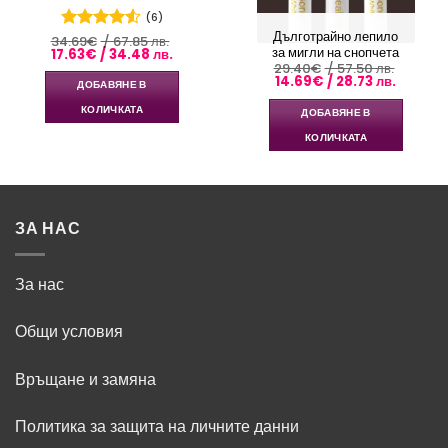
(6)
Дълготрайно лепило
34.69
Оценено
€
/ 67.85 лв.
за мигли на снопчета
Original
Текущата
17.63
€
/ 34.48 лв.
с
4.5
от
price
цена
29.40
€
/ 57.50 лв.
5
was:
е:
Original
Текущат
14.69
€
/ 28.73 лв.
ДОБАВЯНЕ В
34.69€
17.63€
price
цена
/
/
was:
е:
КОЛИЧКАТА
ДОБАВЯНЕ В
67.85 лв..
34.48 лв..
29.40€
14.69€
/
/
КОЛИЧКАТА
57.50 лв..
28.73 лв
ЗА НАС
За нас
Общи условия
Връщане и замяна
Политика за защита на личните данни