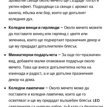
ароматни свещи около мечето ще създаде топъл и
уютен ефект. Подходящи са свещи с аромат на
канела, ябълка или бор, които ще допълнят
коледния дух.
Коледни венци и гирлянди
– Около мечето можете
да поставите венец или гирлянд с цветя или
зеленина, които ще подчертаят празничния декор и
ще му придадат допълнителен блясък.
Миниатюрни подаръчета
– За още по-празничен
вид, добавете малки опаковани подаръци около
мечето. Това ще внесе допълнителна нотка на
изненада и радост, а и ще допълни празничния
декор на дома.
Коледни лампички
– Около мечето може да
поставите и коледни лампички, които ще го
осветяват и ще му придадат вълшебен блясък. LED
светлинките са чудесен избор, тъй като са безопасни