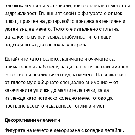
висококачествени материали, които съчетават мекота и
издръжливост. Външният слой на фигурата е от мек
плюш, приятен на допир, който придава автентичен и
уютен вид на мечето. Тялото е изпълнено с плътна
вата, която му осигурява стабилност и го прави
подходящо за дългосрочна употреба.
Детайлите като нослето, лапичките и очичките са
внимателно изработени, за да се постигне максимално
естествен и реалистичен вид на мечето. На всяка част
от тялото му е обърнато специално внимание – от
закачливите ушички до малките лапички, за да
изглежда като истинско коледно мече, готово да
прегърне всекиго и да донесе топлина и уют.
Декоративни елементи
Фигурата на мечето е декорирана с коледни детайли,