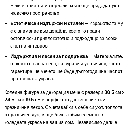
меки и приятни материали, които ще придадат уют
на всяко пространство.
Естетически издържан и стилен
– Изработката му
е с внимание към детайла, което го прави
естетически привлекателно и подходящо за всеки
стил на интериор.
Издържлив и лесен за поддръжка
– Материалите,
от които е направено, са здрави и устойчиви, което
гарантира, че мечето ще бъде дългогодишна част от
празничната украса.
Коледна фигура за декорация мече с размери 38.5 см х
24.5 см х 19.5 см е перфектно допълнение към
празничния декор. Съчетавайки в себе си уют, топлота
и празничен дух, тя ще бъде любим елемент в
коледната украса на вашия дом. Независимо дали е