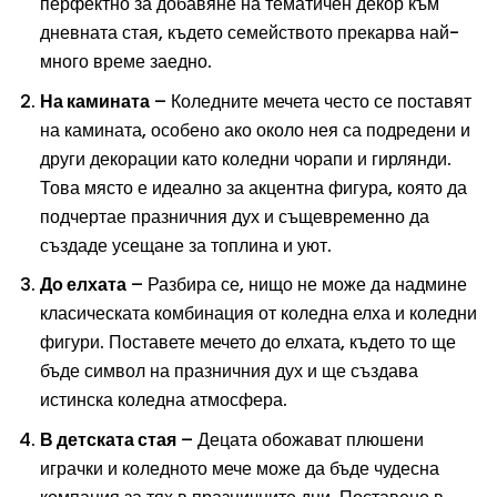
перфектно за добавяне на тематичен декор към
дневната стая, където семейството прекарва най-
много време заедно.
На камината
– Коледните мечета често се поставят
на камината, особено ако около нея са подредени и
други декорации като коледни чорапи и гирлянди.
Това място е идеално за акцентна фигура, която да
подчертае празничния дух и същевременно да
създаде усещане за топлина и уют.
До елхата
– Разбира се, нищо не може да надмине
класическата комбинация от коледна елха и коледни
фигури. Поставете мечето до елхата, където то ще
бъде символ на празничния дух и ще създава
истинска коледна атмосфера.
В детската стая
– Децата обожават плюшени
играчки и коледното мече може да бъде чудесна