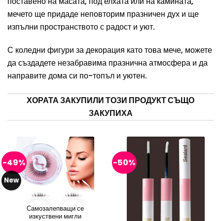
поставено на масата, под елхата или на камината,
мечето ще придаде неповторим празничен дух и ще
изпълни пространството с радост и уют.
С
коледни
фигури за декорация като това мече, можете
да създадете незабравима празнична атмосфера и да
направите дома си по-топъл и уютен.
ХОРАТА ЗАКУПИЛИ ТОЗИ ПРОДУКТ СЪЩО
ЗАКУПИХА
-49%
-50%
New
Самозалепващи се
изкуствени мигли