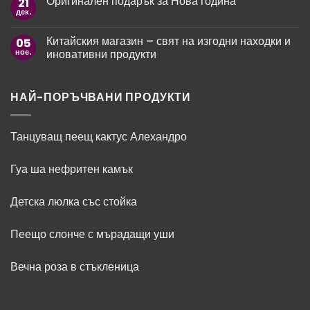
Оригинален подарък за Нова година
21
за
на
любимите
Paco
мъж
дек.
жени?
Няма
Rabanne
коментари
Fame
за
–
Китайския магазин – свят на изгодни находки и
05
Оригинален
ароматът
подарък
ное.
иновативни продукти
като
за
модно
Нова
Няма
изявление
година
коментари
за
Китайския
НАЙ-ПОРЪЧВАНИ ПРОДУКТИ
магазин
–
свят
на
Танцуващ пеещ кактус Алехандро
изгодни
находки
и
Гуа ша нефритен камък
иновативни
продукти
Детска люлка със стойка
Пеещо слонче с мърадащи уши
Вечна роза в стъкленица