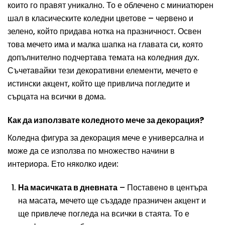
които го правят уникално. То е облечено с миниатюрен
шал в класическите коледни цветове – червено и
зелено, който придава нотка на празничност. Освен
това мечето има и малка шапка на главата си, която
допълнително подчертава темата на коледния дух.
Съчетавайки тези декоративни елементи, мечето е
истински акцент, който ще привлича погледите и
сърцата на всички в дома.
Как да използвате коледното мече за декорация?
Коледна фигура за декорация мече е универсална и
може да се използва по множество начини в
интериора. Ето няколко идеи:
На масичката в дневната
– Поставено в центъра
на масата, мечето ще създаде празничен акцент и
ще привлече погледа на всички в стаята. То е