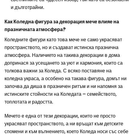
и дълготрайни.
Как Коледна фигура за декорация мече влияе на
празничната атмосфера?
Коледните фигури като това мече не само украсяват
пространството, но и създават истинска празнична
атмосфера. Наличието на такива декорации в дома
допринася за усещането за уют и хармония, които са
толкова важни за Коледа. С всяко поставяне на
коледна украса, а особено на такава фигура, домът ни
започва да диша в празничен ритъм и ни напомня за
истинските стойности на Коледата – семейството,
топлотата и радостта.
Мечето е една от тези декорации, които не просто
украсяват пространството, а ни връщат към детските
спомени и към вълнението, което Коледа носи със себе