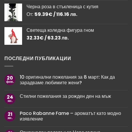
23.00 лв..
19.54 лв..
Черна роза в стъкленица с кутия
От:
59.39
€
/ 116.16 лв.
Светеща коледна фигура гном
32.33
€
/ 63.23 лв.
ПОСЛЕДНИ ПУБЛИКАЦИИ
10 оригинални пожелания за 8 март: Как да
20
фев.
зарадваме любимите жени?
Няма
коментари
Стилни пожелания за рожден ден на мъж
24
за
10
ян.
Няма
оригинални
коментари
пожелания
за
за
Paco Rabanne Fame – ароматът като модно
21
Стилни
8
пожелания
ян.
изявление
март:
за
Как
рожден
Няма
да
ден
коментари
зарадваме