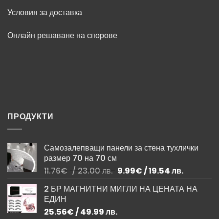
Условия за доставка
Онлайн решаване на спорове
ПРОДУКТИ
Самозалепващи панели за стена тухлички
размер 70 на 70 см
Original
Текущата
11.76
€
/ 23.00 лв.
9.99
€
/ 19.54 лв.
price
цена
2 БР МАГНИТНИ МИГЛИ НА ЦЕНАТА НА
was:
е:
ЕДИН
11.76€
9.99€
/
/
25.56
€
/ 49.99 лв.