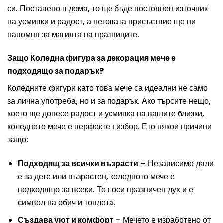
си. Поставено в дома, то ще бъде постоянен източник
на усмивки и радост, а неговата присъствие ще ни
напомня за магията на празниците.
Защо Коледна фигура за декорация мече е
подходящо за подарък?
Коледните фигури като това мече са идеални не само
за лична употреба, но и за подарък. Ако търсите нещо,
което ще донесе радост и усмивка на вашите близки,
коледното мече е перфектен избор. Ето някои причини
защо:
Подходящ за всички възрасти
– Независимо дали
е за дете или възрастен, коледното мече е
подходящо за всеки. То носи празничен дух и е
символ на обич и топлота.
Създава уют и комфорт
– Мечето е изработено от