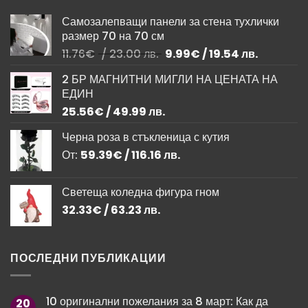
Самозалепващи панели за стена тухлички
размер 70 на 70 см
Original
Текущата
11.76
€
/ 23.00 лв.
9.99
€
/ 19.54 лв.
price
цена
2 БР МАГНИТНИ МИГЛИ НА ЦЕНАТА НА
was:
е:
ЕДИН
11.76€
9.99€
/
/
25.56
€
/ 49.99 лв.
23.00 лв..
19.54 лв..
Черна роза в стъкленица с кутия
От:
59.39
€
/ 116.16 лв.
Светеща коледна фигура гном
32.33
€
/ 63.23 лв.
ПОСЛЕДНИ ПУБЛИКАЦИИ
10 оригинални пожелания за 8 март: Как да
20