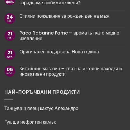
фев.
зарадваме любимите жени?
Няма
коментари
Стилни пожелания за рожден ден на мъж
24
за
10
ян.
Няма
оригинални
коментари
пожелания
за
за
Paco Rabanne Fame – ароматът като модно
21
Стилни
8
пожелания
ян.
изявление
март:
за
Как
рожден
Няма
да
ден
коментари
зарадваме
Оригинален подарък за Нова година
21
за
на
любимите
Paco
мъж
дек.
жени?
Няма
Rabanne
коментари
Fame
за
–
Китайския магазин – свят на изгодни находки и
05
Оригинален
ароматът
подарък
ное.
иновативни продукти
като
за
модно
Нова
Няма
изявление
година
коментари
за
Китайския
НАЙ-ПОРЪЧВАНИ ПРОДУКТИ
магазин
–
свят
на
Танцуващ пеещ кактус Алехандро
изгодни
находки
и
Гуа ша нефритен камък
иновативни
продукти