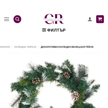
Skip
to
content
ФИЛТЪР
НАЧАЛО
-
КОЛЕДНА УКРАСА
-
ДЕКОРАТИВЕН КОЛЕДЕН ВЕНЕЦ БОР 50СМ