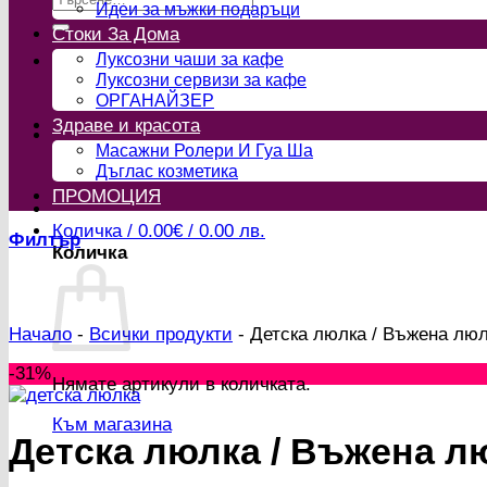
Идеи за мъжки подаръци
за:
Стоки За Дома
Луксозни чаши за кафе
Луксозни сервизи за кафе
ОРГАНАЙЗЕР
Здраве и красота
Масажни Ролери И Гуа Ша
Дъглас козметика
ПРОМОЦИЯ
Количка /
0.00
€
/ 0.00 лв.
Филтър
Количка
Начало
-
Всички продукти
-
Детска люлка / Въжена лю
-31%
Нямате артикули в количката.
Към магазина
Детска люлка / Въжена л