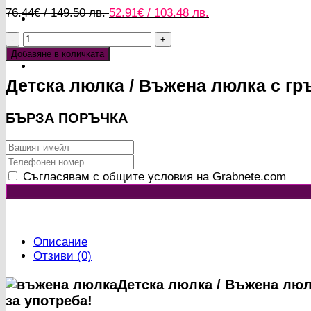
Original
Текущата
76.44
€
/ 149.50 лв.
52.91
€
/ 103.48 лв.
price
цена
количество
was:
е:
за
76.44€
52.91€
Добавяне в количката
Детска
/
/
люлка
149.50 лв..
103.48 лв..
Детска люлка / Въжена люлка с гр
/
Въжена
БЪРЗА ПОРЪЧКА
люлка
Съгласявам с общите условия на Grabnete.com
Описание
Отзиви (0)
Детска люлка / Въжена люл
за употреба!