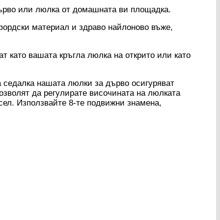
дърво или люлка от домашната ви площадка.
ордски материал и здраво найлоново въже,
т като вашата кръгла люлка на открито или като
едалка нашата люлки за дърво осигуряват
позволят да регулирате височината на люлката
сел. Използвайте 8-те подвижни знамена,