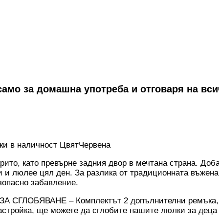
амо за домашна употреба и отговаря на всич
ки в наличност ЦвятЧервена
крито, като превърне задния двор в мечтана страна. Доб
ти и люлее цял ден. За разлика от традиционната въжен
езопасно забавление.
ГЛОБЯВАНЕ – Комплектът 2 допълнителни ремъка, пре
астройка, ще можете да сглобите нашите люлки за деца