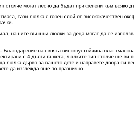
ип столче могат лесно да бъдат прикрепени към всяко 
а, тази люлка с горен слой от висококачествен оксф
рачки.
ал, нашите външни люлки за деца могат да се използва
годарение на своята високоустойчива пластмасова с
оектирани с 4 дълги въжета, люлките тип столче ще ви 
ща люлка дърво за вашето дете и направете двора си ве
авете да изглежда още по-празнично.