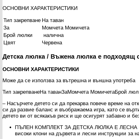
ОСНОВНИ ХАРАКТЕРИСТИКИ
Тип закрепване
На таван
За
Момчета Момичета
Брой люлки
налична
Цвят
Червена
Детска люлка / Въжена люлка е подходящ с
ОСНОВНИ ХАРАКТЕРИСТИКИ
Може да се използва за вътрешна и външна употреба
Тип закрепванеНа таванЗаМомчета МомичетаБрой люл
– Насърчете детето си да прекарва повече време на от
си да развие баланс и въображаема игра, като се вър
детето ви от всякакъв риск и ще осигурят забавно и б
ПЪЛЕН КОМПЛЕКТ ЗА ДЕТСКА ЛЮЛКА Е ЛЕСНА ЗА С
високи клони на дървета и лесни инструкции за н