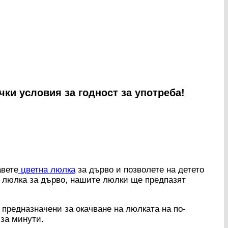
ки условия за годност за употреба!
авете
цветна люлка
за дърво и позволете на детето
а люлка за дърво, нашите люлки ще предпазят
дназначени за окачване на люлката на по-
 за минути.