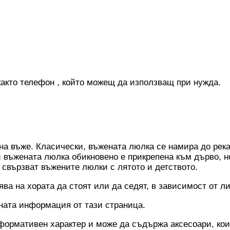
акто телефон , който можещ да използващ при нужда.
а въже. Класически, въжената люлка се намира до река 
ай въжената люлка обикновено е прикрепена към дърво,
 свързват въжените люлки с лятото и детството.
ва на хората да стоят или да седят, в зависимост от л
ната информация от тази страница.
формативен характер и може да съдържа аксесоари, коит