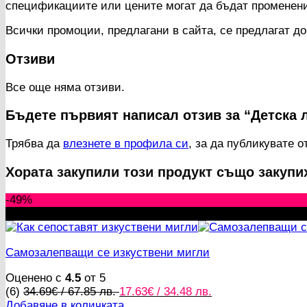
спецификациите или цените могат да бъдат променени
Всички промоции, предлагани в сайта, се предлагат до
Отзиви
Все още няма отзиви.
Бъдете първият написал отзив за “Детска 
Трябва да
влезнете в профила си
, за да публикувате о
Хората закупили този продукт също закупи
-49%
New
Самозалепващи се изкуствени мигли
Оценено с
4.5
от 5
Original
Текущата
(6)
34.69
€
/ 67.85 лв.
17.63
€
/ 34.48 лв.
price
цена
Добавяне в количката