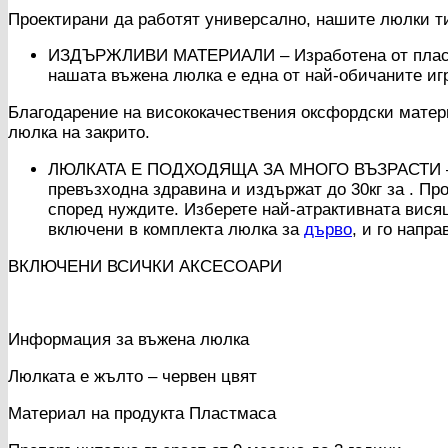
Проектирани да работят универсално, нашите люлки т
ИЗДЪРЖЛИВИ МАТЕРИАЛИ – Изработена от пластмас
нашата въжена люлка е една от най-обичаните иг
Благодарение на висококачествения оксфордски матери
люлка на закрито.
ЛЮЛКАТА Е ПОДХОДЯЩА ЗА МНОГО ВЪЗРАСТИ – Бла
превъзходна здравина и издържат до 30кг за . Пр
според нуждите. Изберете най-атрактивната вися
включени в комплекта люлка за
дърво
, и го напр
ВКЛЮЧЕНИ ВСИЧКИ АКСЕСОАРИ
Информация за въжена люлка
Люлката е жълто – червен цвят
Материал на продукта Пластмаса