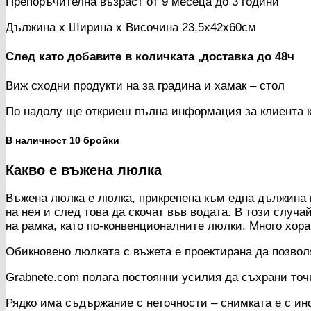
Препоръчителна възраст от 9 месеца до 3 години
Дължина х Ширина х Височина 23,5х42х60см
След като добавите в количката ,доставка до 48ч
Виж сходни продукти на за градина и хамак – стол
По надолу ще откриеш пълна информация за клиента к
В наличност 10 бройки
Какво е въжена люлка
Въжена люлка е люлка, прикрепена към една дължина н
на нея и след това да скочат във водата. В този случ
на рамка, като по-конвенционалните люлки. Много хора
Обикновено люлката с въжета е проектирана да позволя
Grabnete.com полага постоянни усилия да съхрани точ
Рядко има съдържание с неточности – снимката е с ин