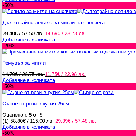
was:
е:
-50%
34.69€
17.63€
/
/
Дълготрайно лепило за мигли на снопчета
67.85 лв..
34.48 лв..
Original
Текущата
29.40
€
/ 57.50 лв.
14.69
€
/ 28.73 лв.
price
цена
Добавяне в количката
was:
е:
-20%
29.40€
14.69€
/
/
Ремувър за мигли
57.50 лв..
28.73 лв..
Original
Текущата
14.70
€
/ 28.75 лв.
11.75
€
/ 22.98 лв.
price
цена
Добавяне в количката
was:
е:
-50%
14.70€
11.75€
/
/
Сърце от рози в кутия 25см
28.75 лв..
22.98 лв..
Оценено с
5
от 5
Original
Текущата
(1)
58.80
€
/ 115.00 лв.
29.39
€
/ 57.48 лв.
price
цена
Добавяне в количката
was:
е:
-50%