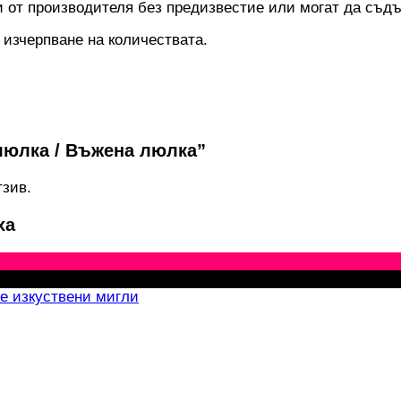
 от производителя без предизвестие или могат да съд
 изчерпване на количествата.
люлка / Въжена люлка”
тзив.
ха