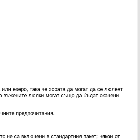
или езеро, така че хората да могат да се люлеят
 но въжените люлки могат също да бъдат окачени
ичните предпочитания.
о не са включени в стандартния пакет; някои от