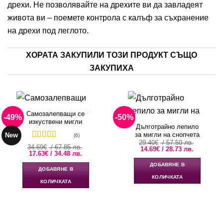
дрехи. Не позволявайте на дрехите ви да завладеят
живота ви – поемете контрола с калъф за съхранение
на
дрехи
под леглото.
ХОРАТА ЗАКУПИЛИ ТОЗИ ПРОДУКТ СЪЩО
ЗАКУПИХА
Самозалепващи се
-49%
-50%
изкуствени мигли
Дълготрайно лепило
за мигли на снопчета
New
(6)
29.40
€
/ 57.50 лв.
Оценено с
34.69
€
/ 67.85 лв.
Original
Текущата
14.69
€
/ 28.73 лв.
Original
Текущата
17.63
4.5
от 5
€
/ 34.48 лв.
price
цена
price
цена
was:
е:
ДОБАВЯНЕ В
was:
е:
29.40€
14.69€
ДОБАВЯНЕ В
34.69€
17.63€
/
/
КОЛИЧКАТА
/
/
57.50 лв..
28.73 лв..
КОЛИЧКАТА
67.85 лв..
34.48 лв..