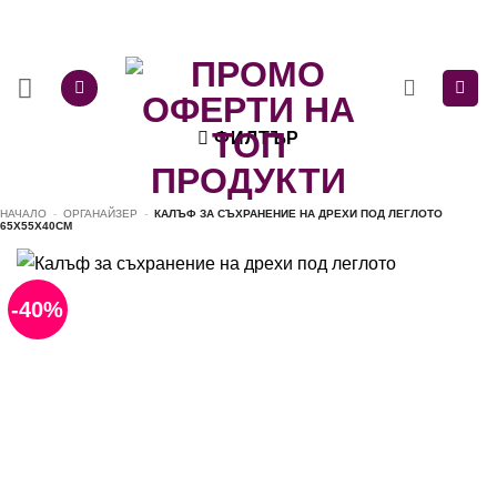
Skip
to
content
ФИЛТЪР
НАЧАЛО
-
ОРГАНАЙЗЕР
-
КАЛЪФ ЗА СЪХРАНЕНИЕ НА ДРЕХИ ПОД ЛЕГЛОТО
65X55X40CM
-40%