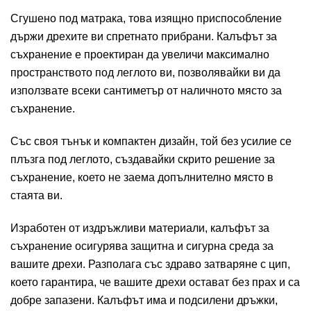
Сгушено под матрака, това изящно приспособление
държи дрехите ви спретнато прибрани. Калъфът за
съхранение е проектиран да увеличи максимално
пространството под леглото ви, позволявайки ви да
използвате всеки сантиметър от наличното място за
съхранение.
Със своя тънък и компактен дизайн, той без усилие се
плъзга под леглото, създавайки скрито решение за
съхранение, което не заема допълнително място в
стаята ви.
Изработен от издръжливи материали, калъфът за
съхранение осигурява защитна и сигурна среда за
вашите дрехи. Разполага със здраво затваряне с цип,
което гарантира, че вашите дрехи остават без прах и са
добре запазени. Калъфът има и подсилени дръжки,