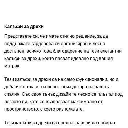
Калъфи за дрехи
Представете си, че имате стилно решение, за да
поддържате гардероба си организиран и лесно
достъпен, всичко това благодарение на тези елегантни
калъфи за дрехи, които пасват идеално под вашия
матрак.
Тези калъфи за дрехи са не само функционални, но и
добавят нотка изтънченост към декора на вашата
спалня. Със своя тънък дизайн те лесно се плъзгат под
леглото ви, като се възползват максимално от
пространството, с което разполагате.
Тези калъфи за дрехи са предназначени да побират