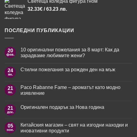
Светеща коледна фигура гном
32.33
€
/ 63.23 лв.
ПОСЛЕДНИ ПУБЛИКАЦИИ
10 оригинални пожелания за 8 март: Как да
20
фев.
зарадваме любимите жени?
Няма
коментари
Стилни пожелания за рожден ден на мъж
24
за
10
ян.
Няма
оригинални
коментари
пожелания
за
за
Paco Rabanne Fame – ароматът като модно
21
Стилни
8
пожелания
ян.
изявление
март:
за
Как
рожден
Няма
да
ден
коментари
зарадваме
Оригинален подарък за Нова година
21
за
на
любимите
Paco
мъж
дек.
жени?
Няма
Rabanne
коментари
Fame
за
–
Китайския магазин – свят на изгодни находки и
05
Оригинален
ароматът
подарък
ное.
иновативни продукти
като
за
модно
Нова
Няма