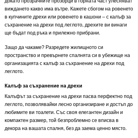
докато прозрачните прозорци в горната част улесняват
виждането какво има вътре. Кажете сбогом на ровенето
в купчините дрехи или ровенето в кашони – с калъф за
съхранение на дрехи под леглото, дрехите ви винаги
ще бъдат под ръка и прилежно прибрани.
Защо да чакаме? Разредете жилищното си
пространство и превърнете спалнята си в убежище на
организацията с калъф за съхранение на дрехи под
леглото.
Калъф за съхранение на дрехи
Калъфът за съхранение на дрехи пасва перфектно под
леглото, позволявайки лесно организиране и достъп до
любимите ви тоалети. Със своя елегантен дизайн и
компактен размер, той безпроблемно се вписва в
декора на вашата спалня, без да заема ценно място.