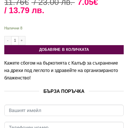
Original
11.76
€
/ 23.00 лв.
7.05
€
Текущата
price
/ 13.79 лв.
цена
was:
е:
11.76€
Налични 8
7.05€
/
количество за Калъф за съхранение на дрехи под леглото 65x55x40cm
/
23.00 лв..
13.79 лв..
ДОБАВЯНЕ В КОЛИЧКАТА
Кажете сбогом на бъркотията с Калъф за съхранение
на дрехи под леглото и здравейте на организираното
блаженство!
БЪРЗА ПОРЪЧКА