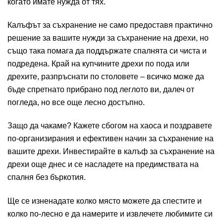
когато имате нужда от тях.
Калъфът за съхранение не само предоставя практично
решение за вашите нужди за съхранение на дрехи, но
също така помага да поддържате спалнята си чиста и
подредена. Край на купчините дрехи по пода или
дрехите, разпръснати по столовете – всичко може да
бъде спретнато прибрано под леглото ви, далеч от
погледа, но все още лесно достъпно.
Защо да чакаме? Кажете сбогом на хаоса и поздравете
по-организирания и ефективен начин за съхранение на
вашите дрехи. Инвестирайте в калъф за съхранение на
дрехи още днес и се насладете на предимствата на
спалня без бъркотия.
Ще се изненадате колко място можете да спестите и
колко по-лесно е да намерите и извлечете любимите си