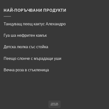
изявление
година
коментари
за
Китайския
НАЙ-ПОРЪЧВАНИ ПРОДУКТИ
магазин
–
свят
на
Танцуващ пеещ кактус Алехандро
изгодни
находки
и
иновативни
Гуа ша нефритен камък
продукти
Детска люлка със стойка
Пеещо слонче с мърадащи уши
Вечна роза в стъкленица
Cash