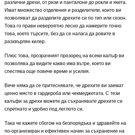
различни дрехи, от ризи и панталони до рокли и якета.
Имат множество отделения и разделители, които ви
позволяват да разделите дрехите си по тип или сезон.
Това го прави невероятно лесно да намерите точно
това, което търсите, без да се налага да ровите в
разхвърлян килер.
Плюс това, прозрачният прозорец на всеки калъф ви
позволява да видите какво има вътре, което ви
спестява още повече време и усилия.
Вече няма да се притеснявате, че дрехите ви заемат
ценно място в гардероба или чекмеджетата. С тези
калъфи за дрехи можете да съхранявате дрехите си
спретнато и удобно под леглото си.
Така че кажете сбогом на безпорядъка и здравейте на
по-организиран и ефективен начин за съхранение на