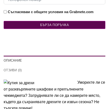
Съгласявам с общите условия на Grabnete.com
БЪРЗА ПОРЪЧКА
ОПИСАНИЕ
ОТЗИВИ (0)
Уморихте ли се
от разхвърляните шкафове и препълнените
чекмеджета? Затруднявате ли се да намерите място,
където да съхранявате дрехите си извън сезона? Не
търсете повече!