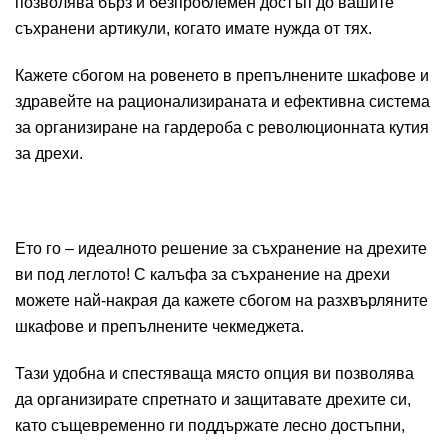
позволява бърз и безпроблемен достъп до вашите
съхранени артикули, когато имате нужда от тях.
Кажете сбогом на ровенето в препълнените шкафове и
здравейте на рационализираната и ефективна система
за организиране на гардероба с революционната кутия
за дрехи.
Ето го – идеалното решение за съхранение на дрехите
ви под леглото! С калъфа за съхранение на дрехи
можете най-накрая да кажете сбогом на разхвърляните
шкафове и препълнените чекмеджета.
Тази удобна и спестяваща място опция ви позволява
да организирате спретнато и защитавате дрехите си,
като същевременно ги поддържате лесно достъпни,