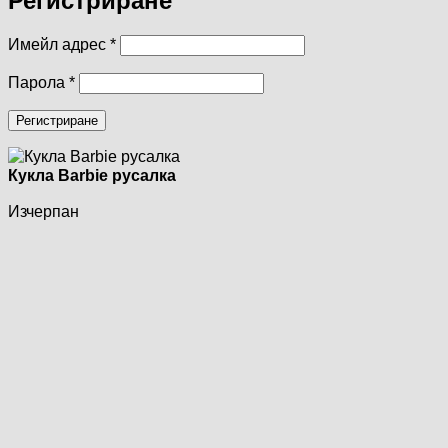
Регистриране
Задължително
Имейл адрес
*
Задължително
Парола
*
Регистриране
Кукла Barbie русалка
Изчерпан