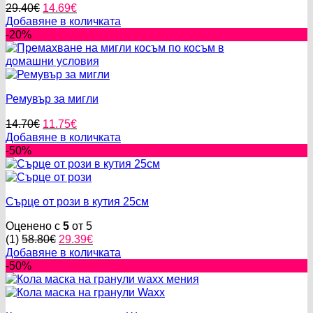
Original
Текущата
29.40
€
14.69
€
price
цена
Добавяне в количката
was:
е:
-20%
29.40€.
14.69€.
Ремувър за мигли
Original
Текущата
14.70
€
11.75
€
price
цена
Добавяне в количката
was:
е:
-50%
14.70€.
11.75€.
Сърце от рози в кутия 25см
Оценено с
5
от 5
Original
Текущата
(1)
58.80
€
29.39
€
price
цена
Добавяне в количката
was:
е:
-50%
58.80€.
29.39€.