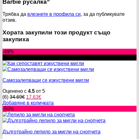
Barbie русалка”
Трябва да
влезнете в профила си
, за да публикувате
отзив.
Хората закупили този продукт също
закупиха
-49%
New
Самозалепващи се изкуствени мигли
Оценено с
4.5
от 5
Original
Текущата
(6)
34.69
€
17.63
€
price
цена
Добавяне в количката
was:
е:
-50%
34.69€.
17.63€.
Дълготрайно лепило за мигли на снопчета