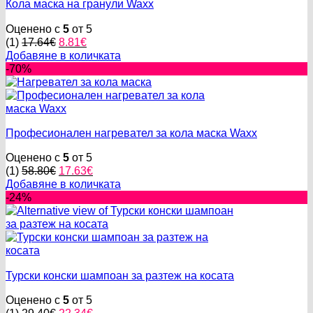
Кола маска на гранули Waxx
Оценено с
5
от 5
Original
Текущата
(1)
17.64
€
8.81
€
price
цена
Добавяне в количката
was:
е:
-70%
17.64€.
8.81€.
Професионален нагревател за кола маска Waxx
Оценено с
5
от 5
Original
Текущата
(1)
58.80
€
17.63
€
price
цена
Добавяне в количката
was:
е:
-24%
58.80€.
17.63€.
Турски конски шампоан за разтеж на косата
Оценено с
5
от 5
Original
Текущата