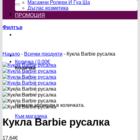
за:
Масажни Ролери И Гуа Ша
Дъглас козметика
ПРОМОЦИЯ
Филтър
Начало
-
Всички продукти
-
Кукла Barbie русалка
Количка /
0.00
€
Количка
Нямате артикули в количката.
Към магазина
Кукла Barbie русалка
17.64
€