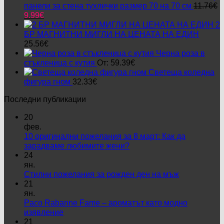
панели за стена тухлички размер 70 на 70 см
11.76
€
Original
Текущата
9.99
€
price
цена
2
was:
е:
БР МАГНИТНИ МИГЛИ НА ЦЕНАТА НА ЕДИН
11.76€.
9.99€.
25.56
€
Черна роза в
стъкленица с кутия
От:
59.39
€
Светеща коледна
фигура гном
32.33
€
Последни публикации
20
фев.
10 оригинални пожелания за 8 март: Как да
Няма
зарадваме любимите жени?
коментари
24
за
ян.
10
Няма
Стилни пожелания за рожден ден на мъж
оригинални
коментари
21
пожелания
за
ян.
за
Стилни
Paco Rabanne Fame – ароматът като модно
8
пожелания
Няма
изявление
март:
за
коментари
21