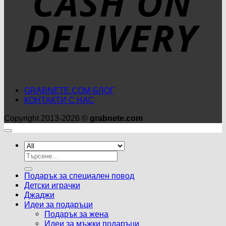
GRABNETE.COM-БЛОГ
КОНТАКТИ С НАС
Copyright 2013-2026 ©
grabnete.com
Търсене
за:
Подарък за специален повод
Детски играчки
Джаджи
Идеи за подаръци
Подарък за жена
Идеи за мъжки подаръци