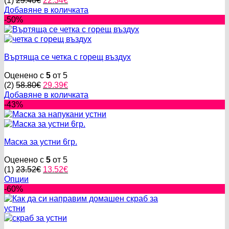
(1)
29.40
€
22.34
€
price
цена
Добавяне в количката
was:
е:
-50%
29.40€.
22.34€.
Въртяща се четка с горещ въздух
Оценено с
5
от 5
Original
Текущата
(2)
58.80
€
29.39
€
price
цена
Добавяне в количката
was:
е:
-43%
58.80€.
29.39€.
Маска за устни 6гр.
Оценено с
5
от 5
Original
Текущата
(1)
23.52
€
13.52
€
price
цена
Опции
This
was:
е:
-60%
product
23.52€.
13.52€.
has
multiple
variants.