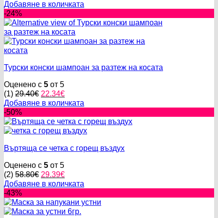
price
цена
Добавяне в количката
was:
е:
-24%
58.80€.
17.63€.
Турски конски шампоан за разтеж на косата
Оценено с
5
от 5
Original
Текущата
(1)
29.40
€
22.34
€
price
цена
Добавяне в количката
was:
е:
-50%
29.40€.
22.34€.
Въртяща се четка с горещ въздух
Оценено с
5
от 5
Original
Текущата
(2)
58.80
€
29.39
€
price
цена
Добавяне в количката
was:
е:
-43%
58.80€.
29.39€.