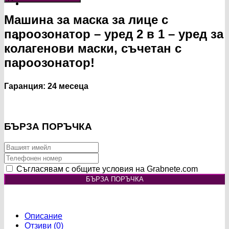
Машина
за
Машина за маска за лице с
маска
пароозонатор – уред 2 в 1 – уред за
за
лице
колагенови маски, съчетан с
с
пароозонатор!
пароозонатор
Гаранция:
24 месеца
БЪРЗА ПОРЪЧКА
Съгласявам с общите условия на Grabnete.com
БЪРЗА ПОРЪЧКА
Описание
Отзиви (0)