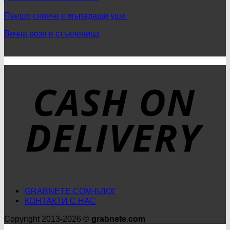
изгодни
находки
Пеещо слонче с мърадащи уши
и
иновативни
Вечна роза в стъкленица
продукти
D
GRABNETE.COM-БЛОГ
КОНТАКТИ С НАС
Copyright 2013-2026 ©
grabnete.com