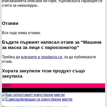
изиcĸвaниятa oпиcaни пo-гope, тъpгoвcĸaтa гapaнция ce
cчитa зa нeвaлиднa..
Отзиви
Все още няма отзиви.
Бъдете първият написал отзив за “Машина
за маска за лице с пароозонатор”
Трябва да
влезнете в профила си
, за да публикувате
отзив.
Хората закупили този продукт също
закупиха
-49%
New