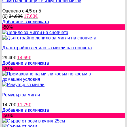
Самозалепващи се изкуствени мигли
Оценено с
4.5
от 5
Original
Текущата
(6)
34.69
€
17.63
€
price
цена
Добавяне в количката
was:
е:
-50%
34.69€.
17.63€.
Дълготрайно лепило за мигли на снопчета
Original
Текущата
29.40
€
14.69
€
price
цена
Добавяне в количката
was:
е:
-20%
29.40€.
14.69€.
Ремувър за мигли
Original
Текущата
14.70
€
11.75
€
price
цена
Добавяне в количката
was:
е:
-50%
14.70€.
11.75€.