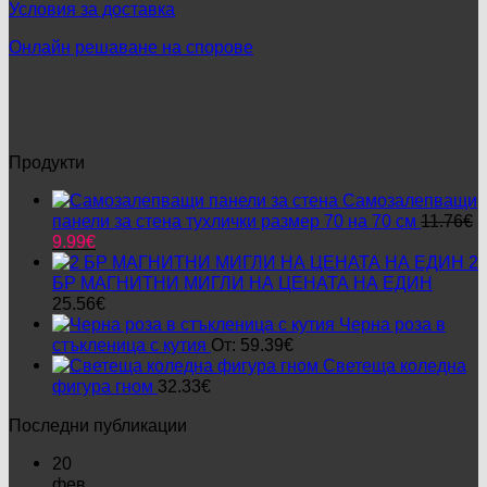
chosen
Условия за доставка
on
the
Онлайн решаване на спорове
product
page
Продукти
Самозалепващи
панели за стена тухлички размер 70 на 70 см
11.76
€
Original
Текущата
9.99
€
price
цена
2
was:
е:
БР МАГНИТНИ МИГЛИ НА ЦЕНАТА НА ЕДИН
11.76€.
9.99€.
25.56
€
Черна роза в
стъкленица с кутия
От:
59.39
€
Светеща коледна
фигура гном
32.33
€
Последни публикации
20
фев.