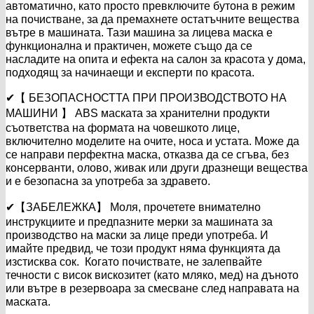
автоматично, като просто превключите бутона в режим
на почистване, за да премахнете остатъчните вещества
вътре в машината. Тази машина за лицева маска е
функционална и практичен, можете също да се
насладите на опита и ефекта на салон за красота у дома,
подходящ за начинаещи и експерти по красота.
✔【 БЕЗОПАСНОСТТА ПРИ ПРОИЗВОДСТВОТО НА
МАШИНИ 】 ABS маската за хранителни продукти
съответства на формата на човешкото лице,
включително моделите на очите, носа и устата. Може да
се направи перфектна маска, отказва да се сгъва, без
консерванти, олово, живак или други дразнещи вещества
и е безопасна за употреба за здравето.
✔【ЗАБЕЛЕЖКА】 Моля, прочетете внимателно
инструкциите и предпазните мерки за машината за
производство на маски за лице преди употреба. И
имайте предвид, че този продукт няма функцията да
изстисква сок. Когато почиствате, не залепвайте
течности с висок вискозитет (като мляко, мед) на дъното
или вътре в резервоара за смесване след направата на
маската.