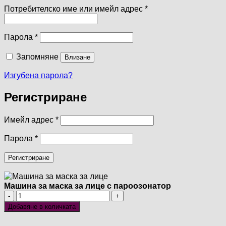
Задължително
Потребителско име или имейл адрес
*
Задължително
Парола
*
Запомняне
Влизане
Изгубена парола?
Регистриране
Задължително
Имейл адрес
*
Задължително
Парола
*
Регистриране
Машина за маска за лице с пароозонатор
количество
за
Добавяне в количката
Машина
за