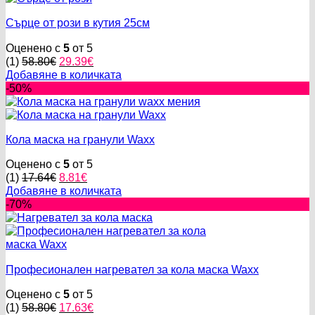
Сърце от рози в кутия 25см
Оценено с
5
от 5
Original
Текущата
(1)
58.80
€
29.39
€
price
цена
Добавяне в количката
was:
е:
-50%
58.80€.
29.39€.
Кола маска на гранули Waxx
Оценено с
5
от 5
Original
Текущата
(1)
17.64
€
8.81
€
price
цена
Добавяне в количката
was:
е:
-70%
17.64€.
8.81€.
Професионален нагревател за кола маска Waxx
Оценено с
5
от 5
Original
Текущата
(1)
58.80
€
17.63
€