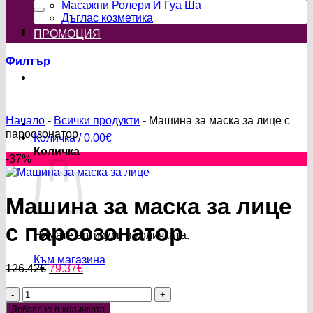
за:
Масажни Ролери И Гуа Ша
Дъглас козметика
ПРОМОЦИЯ
Филтър
Начало
-
Всички продукти
-
Машина за маска за лице с
пароозонатор
Количка /
0.00
€
Количка
-37%
Машина за маска за лице
с пароозонатор
Нямате артикули в количката.
Към магазина
Original
Текущата
126.42
€
79.37
€
price
цена
количество
was:
е:
за
126.42€.
79.37€.
Добавяне в количката