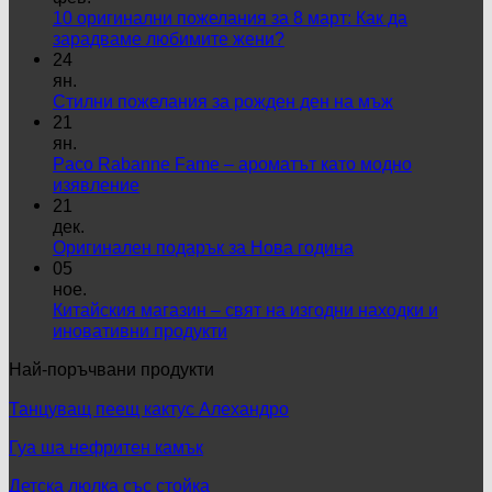
10 оригинални пожелания за 8 март: Как да
Няма
зарадваме любимите жени?
коментари
24
за
ян.
10
Няма
Стилни пожелания за рожден ден на мъж
оригинални
коментари
21
пожелания
за
ян.
за
Стилни
Paco Rabanne Fame – ароматът като модно
8
пожелания
Няма
изявление
март:
за
коментари
21
за
Как
рожден
дек.
Paco
да
ден
Няма
Оригинален подарък за Нова година
Rabanne
зарадваме
на
коментари
05
Fame
любимите
за
мъж
ное.
–
жени?
Оригинален
Китайския магазин – свят на изгодни находки и
ароматът
подарък
Няма
иновативни продукти
като
за
коментари
Най-поръчвани продукти
модно
за
Нова
изявление
Китайския
година
Танцуващ пеещ кактус Алехандро
магазин
–
Гуа ша нефритен камък
свят
на
Детска люлка със стойка