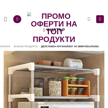
Skip
to
content
ФИЛТЪР
НАЧАЛО
-
ВСИЧКИ ПРОДУКТИ
-
ДВУЕТАЖЕН ОРГАНАЙЗЕР ЗА МИКРОВЪЛНОВА