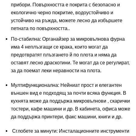
прибори. Повърхността е покрита с безопасно и
екологично черно покритие, водоустойчиво и
устойчиво на ръжда, можете лесно да избършете
петната по повърхността..
По-стабилна: Органайзер за микровълнова фурна
има 4 неплъзгащи се крака, които могат да
предотвратят плъзгането й по плота и няма да
оставят лесно драскотини. Те могат да се регулират,
за да поемат леки неравности на плота.
Мултифункционална: Нейниат прост и елегантен
външен вид е подходящ за почти всяка функция. В
кухнята може да поддържа микровълнови , скарички
тостери, кафе машини и др. В кабинета, офиса може
да поддържа принтери, факс машини, книги и др.
Сглобете за минути: Инсталационните инструменти