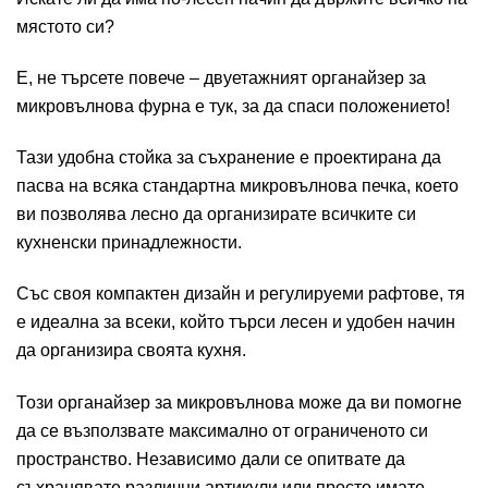
мястото си?
Е, не търсете повече – двуетажният органайзер за
микровълнова
фурна е тук, за да спаси положението!
Тази удобна стойка за съхранение е проектирана да
пасва на всяка стандартна микровълнова печка, което
ви позволява лесно да организирате всичките си
кухненски принадлежности.
Със своя компактен дизайн и регулируеми рафтове, тя
е идеална за всеки, който търси лесен и удобен начин
да организира своята кухня.
Този органайзер за микровълнова може да ви помогне
да се възползвате максимално от ограниченото си
пространство. Независимо дали се опитвате да
съхранявате различни артикули или просто имате