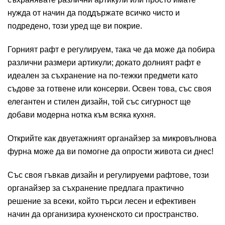
нужда от начин да поддържате всичко чисто и
подредено, този уред ще ви покрие.
Горният рафт е регулируем, така че да може да побира
различни размери артикули; докато долният рафт е
идеален за съхранение на по-тежки предмети като
съдове за готвене или консерви. Освен това, със своя
елегантен и стилен дизайн, той със сигурност ще
добави модерна нотка към всяка кухня.
Открийте как двуетажният органайзер за микровълнова
фурна може да ви помогне да опрости живота си днес!
Със своя гъвкав дизайн и регулируеми рафтове, този
органайзер за съхранение предлага практично
решение за всеки, който търси лесен и ефективен
начин да организира кухненското си пространство.