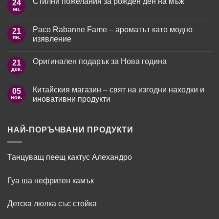
Стилни пожелания за рожден ден на мъж
24
за
10
ян.
Няма
оригинални
коментари
пожелания
за
за
Paco Rabanne Fame – ароматът като модно
21
Стилни
8
пожелания
ян.
изявление
март:
за
Как
рожден
Няма
да
ден
коментари
зарадваме
Оригинален подарък за Нова година
21
за
на
любимите
Paco
мъж
дек.
жени?
Няма
Rabanne
коментари
Fame
за
–
Китайския магазин – свят на изгодни находки и
05
Оригинален
ароматът
подарък
ное.
иновативни продукти
като
за
модно
Нова
Няма
изявление
година
коментари
за
Китайския
НАЙ-ПОРЪЧВАНИ ПРОДУКТИ
магазин
–
свят
на
Танцуващ пеещ кактус Алехандро
изгодни
находки
и
иновативни
Гуа ша нефритен камък
продукти
Детска люлка със стойка