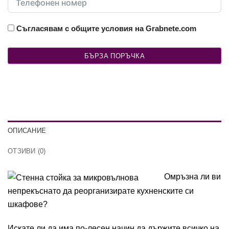
Съгласявам с общите условия на Grabnete.com
БЪРЗА ПОРЪЧКА
ОПИСАНИЕ
ОТЗИВИ (0)
Омръзна ли ви
непрекъснато да реорганизирате кухненските си
шкафове?
Искате ли да има по-лесен начин да държите всичко на