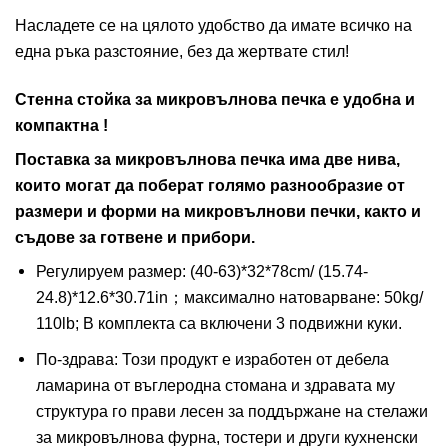
Насладете се на цялото удобство да имате всичко на
една ръка разстояние, без да жертвате стил!
Стенна стойка за микровълнова печка е удобна и
компактна !
Поставка за микровълнова печка има две нива,
които могат да поберат голямо разнообразие от
размери и форми на микровълнови печки, както и
съдове за готвене и прибори.
Регулируем размер: (40-63)*32*78cm/ (15.74-
24.8)*12.6*30.71in；максимално натоварване: 50kg/
110lb; В комплекта са включени 3 подвижни куки.
По-здрава: Този продукт е изработен от дебела
ламарина от въглеродна стомана и здравата му
структура го прави лесен за поддържане на стелажи
за микровълнова фурна, тостери и други кухненски