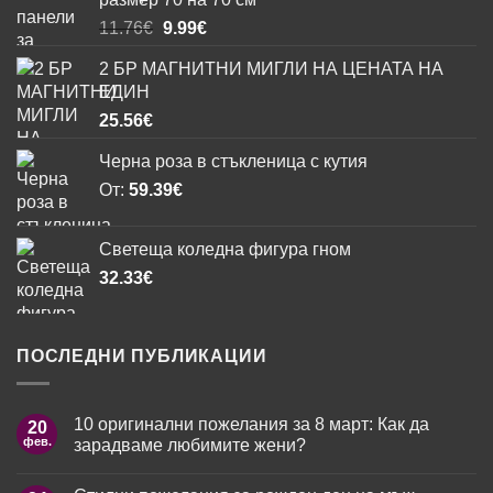
Original
Текущата
11.76
€
9.99
€
price
цена
2 БР МАГНИТНИ МИГЛИ НА ЦЕНАТА НА
was:
е:
ЕДИН
11.76€.
9.99€.
25.56
€
Черна роза в стъкленица с кутия
От:
59.39
€
Светеща коледна фигура гном
32.33
€
ПОСЛЕДНИ ПУБЛИКАЦИИ
10 оригинални пожелания за 8 март: Как да
20
фев.
зарадваме любимите жени?
Няма
коментари