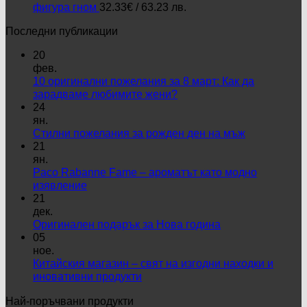
фигура гном
32.33
€
/ 63.23 лв.
Последни публикации
20
фев.
10 оригинални пожелания за 8 март: Как да
Няма
зарадваме любимите жени?
коментари
24
за
ян.
10
Няма
Стилни пожелания за рожден ден на мъж
оригинални
коментари
21
пожелания
за
ян.
за
Стилни
Paco Rabanne Fame – ароматът като модно
8
пожелания
Няма
изявление
март:
за
коментари
21
за
Как
рожден
дек.
Paco
да
ден
Няма
Оригинален подарък за Нова година
Rabanne
зарадваме
на
коментари
05
Fame
любимите
за
мъж
ное.
–
жени?
Оригинален
Китайския магазин – свят на изгодни находки и
ароматът
подарък
Няма
иновативни продукти
като
за
коментари
Най-поръчвани продукти
модно
за
Нова