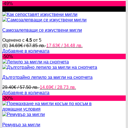
-49%
New
Самозалепващи се изкуствени мигли
Оценено с
4.5
от 5
Original
Текущата
(6)
34.69
€
/ 67.85 лв.
17.63
€
/ 34.48 лв.
price
цена
Добавяне в количката
was:
е:
-50%
34.69€
17.63€
/
/
67.85 лв..
34.48 лв..
Дълготрайно лепило за мигли на снопчета
Original
Текущата
29.40
€
/ 57.50 лв.
14.69
€
/ 28.73 лв.
price
цена
Добавяне в количката
was:
е:
-20%
29.40€
14.69€
/
/
57.50 лв..
28.73 лв..
Ремувър за мигли