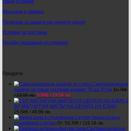
Общи условия
variants.
page
The
Връщане и замяна
options
may
Политика за защита на личните данни
be
chosen
Условия за доставка
on
the
Онлайн решаване на спорове
product
page
Продукти
Самозалепващи
панели за стена тухлички размер 70 на 70 см
11.76
€
Original
Текущата
/ 23.00 лв.
9.99
€
/ 19.54 лв.
price
цена
2
was:
е:
БР МАГНИТНИ МИГЛИ НА ЦЕНАТА НА ЕДИН
11.76€
9.99€
25.56
€
/ 49.99 лв.
/
/
Черна роза в
23.00 лв..
19.54 лв..
стъкленица с кутия
От:
59.39
€
/ 116.16 лв.
Светеща коледна