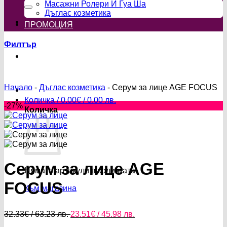
за:
Масажни Ролери И Гуа Ша
Дъглас козметика
ПРОМОЦИЯ
Филтър
Начало
-
Дъглас козметика
-
Серум за лице AGE FOCUS
Количка /
0.00
€
/ 0.00 лв.
-27%
Количка
Серум за лице AGE
Нямате артикули в количката.
FOCUS
Към магазина
Original
Текущата
32.33
€
/ 63.23 лв.
23.51
€
/ 45.98 лв.
price
цена