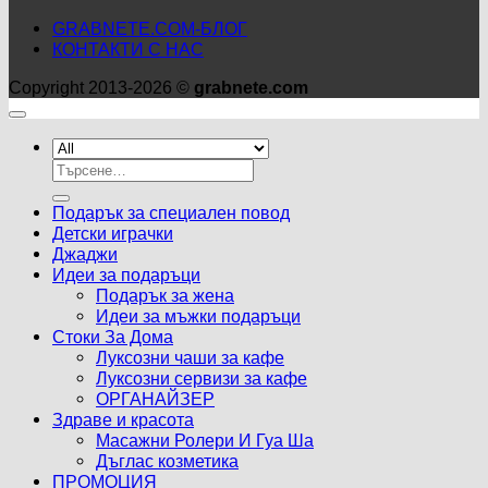
GRABNETE.COM-БЛОГ
КОНТАКТИ С НАС
Copyright 2013-2026 ©
grabnete.com
Търсене
за:
Подарък за специален повод
Детски играчки
Джаджи
Идеи за подаръци
Подарък за жена
Идеи за мъжки подаръци
Стоки За Дома
Луксозни чаши за кафе
Луксозни сервизи за кафе
ОРГАНАЙЗЕР
Здраве и красота
Масажни Ролери И Гуа Ша
Дъглас козметика
ПРОМОЦИЯ