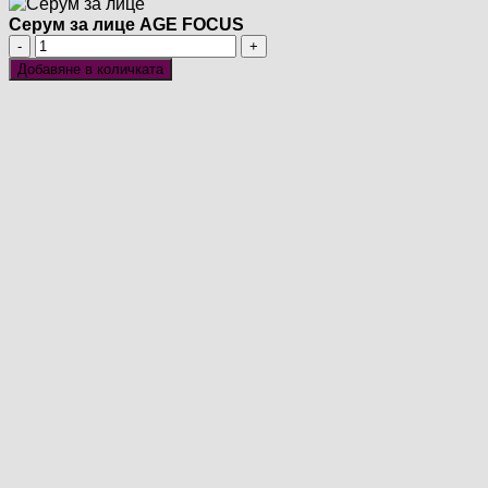
Серум за лице AGE FOCUS
количество
за
Добавяне в количката
Серум
за
лице
AGE
FOCUS