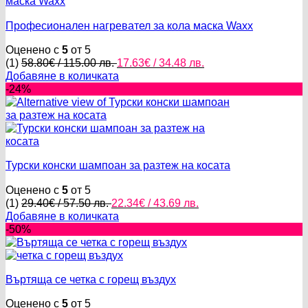
34.50 лв..
17.23 лв..
Професионален нагревател за кола маска Waxx
Оценено с
5
от 5
Original
Текущата
(1)
58.80
€
/ 115.00 лв.
17.63
€
/ 34.48 лв.
price
цена
Добавяне в количката
was:
е:
-24%
58.80€
17.63€
/
/
115.00 лв..
34.48 лв..
Турски конски шампоан за разтеж на косата
Оценено с
5
от 5
Original
Текущата
(1)
29.40
€
/ 57.50 лв.
22.34
€
/ 43.69 лв.
price
цена
Добавяне в количката
was:
е:
-50%
29.40€
22.34€
/
/
57.50 лв..
43.69 лв..
Въртяща се четка с горещ въздух
Оценено с
5
от 5