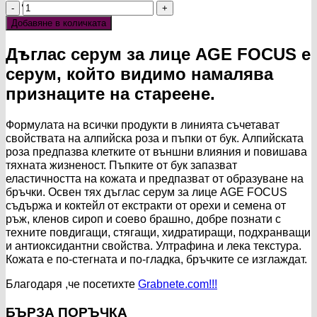
количество
was:
е:
за
32.33€
23.51€
Добавяне в количката
Серум
/
/
за
63.23 лв..
45.98 лв..
Дъглас серум за лице AGE FOCUS е
лице
серум, който видимо намалява
AGE
FOCUS
признаците на стареене.
Формулата на всички продукти в линията съчетават
свойствата на алпийска роза и пъпки от бук. Алпийската
роза предпазва клетките от външни влияния и повишава
тяхната жизненост. Пъпките от бук запазват
еластичността на кожата и предпазват от образуване на
бръчки. Освен тях дъглас серум за лице AGE FOCUS
съдържа и коктейл от екстракти от орехи и семена от
ръж, кленов сироп и соево брашно, добре познати с
техните повдигащи, стягащи, хидратиращи, подхранващи
и антиоксидантни свойства. Ултрафина и лека текстура.
Кожата е по-стегната и по-гладка, бръчките се изглаждат.
Благодаря ,че посетихте
Grabnete.com!!!
БЪРЗА ПОРЪЧКА