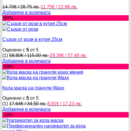
Original
Текущата
14.70
€
/ 28.75 лв.
11.75
€
/ 22.98 лв.
price
цена
Добавяне в количката
was:
е:
-50%
14.70€
11.75€
/
/
28.75 лв..
22.98 лв..
Сърце от рози в кутия 25см
Оценено с
5
от 5
Original
Текущата
(1)
58.80
€
/ 115.00 лв.
29.39
€
/ 57.48 лв.
price
цена
Добавяне в количката
was:
е:
-50%
58.80€
29.39€
/
/
115.00 лв..
57.48 лв..
Кола маска на гранули Waxx
Оценено с
5
от 5
Original
Текущата
(1)
17.64
€
/ 34.50 лв.
8.81
€
/ 17.23 лв.
price
цена
Добавяне в количката
was:
е:
-70%
17.64€
8.81€
/
/