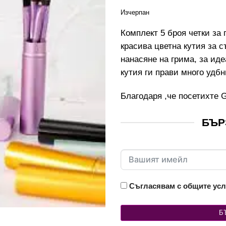
Изчерпан
Комплект 5 броя четки за 
красива цветна кутия за 
нанасяне на грима, за ид
кутия ги прави много удбн
Благодаря ,че посетихте
G
БЪР
Съгласявам с общите усл
Б