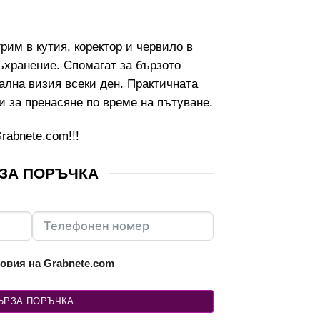
was:
е:
5.87€
4.70€
/
/
грим в кутия, коректор и червило в
11.48 лв..
9.19 лв..
съхранение. Спомагат за бързото
еална визия всеки ден. Практичната
и за пренасяне по време на пътуване.
rabnete.com
!!!
ЗА ПОРЪЧКА
овия на Grabnete.com
ЪРЗА ПОРЪЧКА