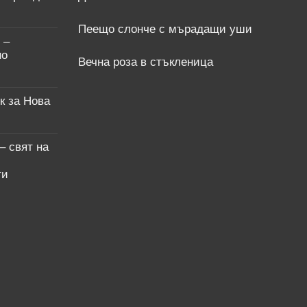
Пеещо слонче с мърадащи уши
 –
но
Вечна роза в стъкленица
к за Нова
– свят на
ти