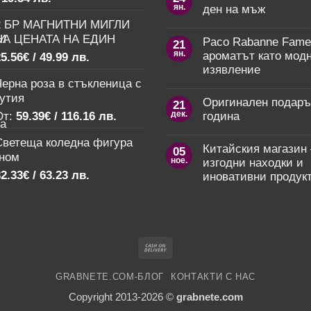
ян.
10
ден на мъж
цена
was:
оригинални
2 БР МАГНИТНИ МИГЛИ
Няма
е:
11.76€
пожелания
коментари
за
НА ЦЕНАТА НА ЕДИН
Paco Rabanne Fame
9.99€
/
21
за
8
ян.
Стилни
ароматът като мод
5.56
€
/ 49.99 лв.
март:
/
23.00 лв..
пожелания
Как
изявление
19.54 лв..
за
да
ерна роза в стъкленица с
рожден
зарадваме
Няма
ден
любимите
коментари
кутия
Оригинален подаръ
на
21
жени?
за
мъж
дек.
Paco
От:
59.39
€
/ 116.16 лв.
година
Rabanne
Няма
Fame
Светеща коледна фигура
коментари
–
Китайския магазин 
05
за
ароматът
гном
ное.
Оригинален
изгодни находки и
като
подарък
модно
2.33
€
/ 63.23 лв.
иновативни продук
за
изявление
Нова
Няма
година
коментари
за
Китайския
магазин
–
Cash
свят
на
On
изгодни
GRABNETE.COM-БЛОГ
КОНТАКТИ С НАС
Delivery
находки
и
Copyright 2013-2026 ©
grabnete.com
иновативни
продукти