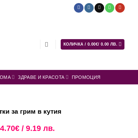
КОЛИЧКА /
0.00
€
/ 0.00 ЛВ.
ДОМА
ЗДРАВЕ И КРАСОТА
ПРОМОЦИЯ
тки за грим в кутия
Original
Текущата
4.70
€
/ 9.19 лв.
price
цена