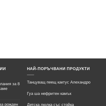
57.48 лв..
ЦИИ
НАЙ-ПОРЪЧВАНИ ПРОДУКТИ
Танцуващ пеещ кактус Алехандро
лания за 8
ваме
Гуа ша нефритен камък
за рожден
Детска люлка със стойка