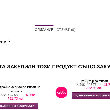
ОПИСАНИЕ
ОТЗИВИ (0)
ти!!!
ТА ЗАКУПИЛИ ТОЗИ ПРОДУКТ СЪЩО ЗАК
Ремувър за мигли
Orig
14.70
€
/ 28.75 лв.
11.
трайно лепило за мигли на
Теку
pric
/ 22.98 лв.
цена
was
снопчета
-20%
е:
14.
Original
.40
€
/ 57.50 лв.
14.69
€
ДОБАВЯНЕ В КОЛИЧКА
11.75
/
Текущата
price
/ 28.73 лв.
/
28.7
цена
was:
22.98
е:
29.40€
ОБАВЯНЕ В КОЛИЧКАТА
14.69€
/