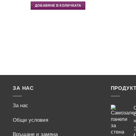
цена
was:
е:
34.69€
ДОБАВЯНЕ В КОЛИЧКАТА
17.63€
/
/
67.85 лв..
34.48 лв..
ЗА НАС
ПРОДУК
За нас
Общи условия
н
1
Връщане и замяна
/