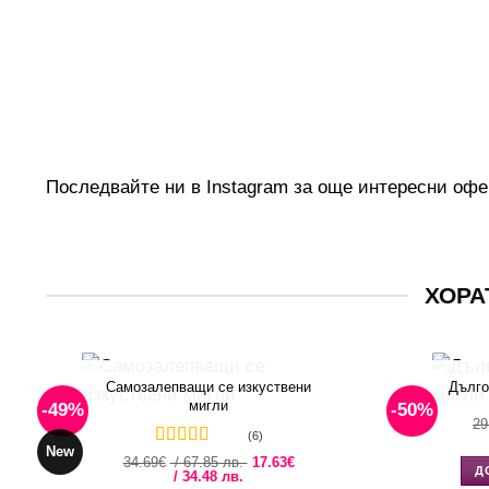
Последвайте ни в
Instagram
за още интересни офер
ХОРА
Самозалепващи се изкуствени
Дълго
мигли
-49%
-50%
29
(6)
New
Оценено с
Original
34.69
€
/ 67.85 лв.
17.63
€
Д
Текущата
price
4.5
/ 34.48 лв.
от 5