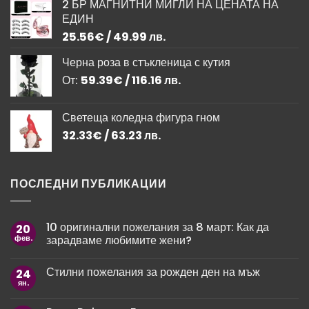
2 БР МАГНИТНИ МИГЛИ НА ЦЕНАТА НА
was:
е:
ЕДИН
11.76€
9.99€
/
/
25.56
€
/ 49.99 лв.
23.00 лв..
19.54 лв..
Черна роза в стъкленица с кутия
От:
59.39
€
/ 116.16 лв.
Светеща коледна фигура гном
32.33
€
/ 63.23 лв.
ПОСЛЕДНИ ПУБЛИКАЦИИ
10 оригинални пожелания за 8 март: Как да
20
фев.
зарадваме любимите жени?
Няма
коментари
Стилни пожелания за рожден ден на мъж
24
за
10
ян.
Няма
оригинални
коментари
пожелания
за
за