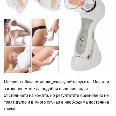
Масажът обаче няма да „излекува“ целулита. Масаж и
загряване може да подобри външния вид и
състоянието на кожата, но резултатите обикновено не
траят дълго и в много случаи е необходима постоянна
грижа.