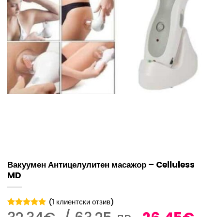
Вакуумен Антицелулитен масажор – Celluless
MD
(
1
клиентски отзив)
Оценен
1
5