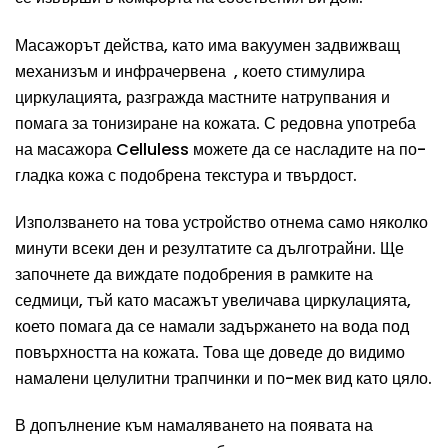
Масажорът действа, като има вакуумен задвижващ
механизъм и инфрачервена , което стимулира
циркулацията, разгражда мастните натрупвания и
помага за тонизиране на кожата. С редовна употреба
на масажора Celluless можете да се насладите на по-
гладка кожа с подобрена текстура и твърдост.
Използването на това устройство отнема само няколко
минути всеки ден и резултатите са дълготрайни. Ще
започнете да виждате подобрения в рамките на
седмици, тъй като масажът увеличава циркулацията,
което помага да се намали задържането на вода под
повърхността на кожата. Това ще доведе до видимо
намалени целулитни трапчинки и по-мек вид като цяло.
В допълнение към намаляването на появата на