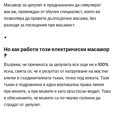
Масажор за целулит е предназначен да симулират
масаж, провеждан от обучен специалист, което ви
позволява да правите дългосрочно масажи, без
разходи за посещения при масажист.
Но как работи този електрически масажор
?
Въпреки, че причината за целулита все още не е 100%
ясна, смята се, че е резултат от натрупване на мастни
клетки в съединителната тъкан, точно под кожата. Тази
тъкан е подравнена в една вертикална права линия
при жените, а при мъжете е като кръстосан модел. Това
е обяснението, че мъжете са по-малко склонни да
страдат от целулит.