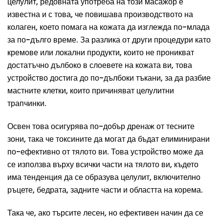
целулит, редовната употреба на този масажор е
известна и с това, че повишава производството на
колаген, което помага на кожата да изглежда по-млада
за по-дълго време. За разлика от други процедури като
кремове или локални продукти, които не проникват
достатъчно дълбоко в слоевете на кожата ви, това
устройство достига до по-дълбоки тъкани, за да разбие
мастните клетки, които причиняват целулитни
трапчинки.
Освен това осигурява по-добър дренаж от тесните
зони, така че токсините да могат да бъдат елиминирани
по-ефективно от тялото ви. Това устройство може да
се използва върху всички части на тялото ви, където
има тенденция да се образува целулит, включително
ръцете, бедрата, задните части и областта на корема.
Така че, ако търсите лесен, но ефективен начин да се