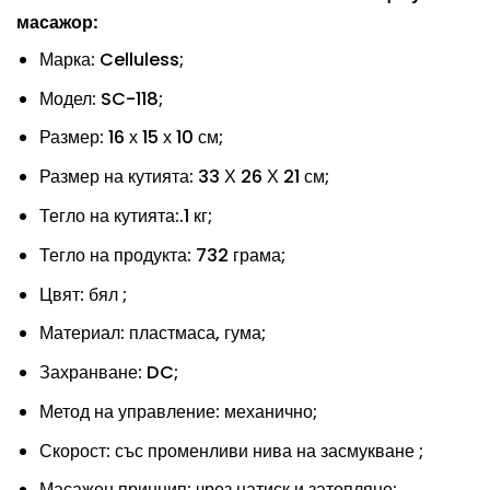
масажор:
Марка: Celluless;
Модел: SC-118;
Размер: 16 х 15 х 10 см;
Размер на кутията: 33 Х 26 Х 21 см;
Тегло на кутията:.1 кг;
Тегло на продукта: 732 грама;
Цвят: бял ;
Материал: пластмаса, гума;
Захранване: DC;
Метод на управление: механично;
Скорост: със променливи нива на засмукване ;
Масажен принцип: чрез натиск и затопляне;