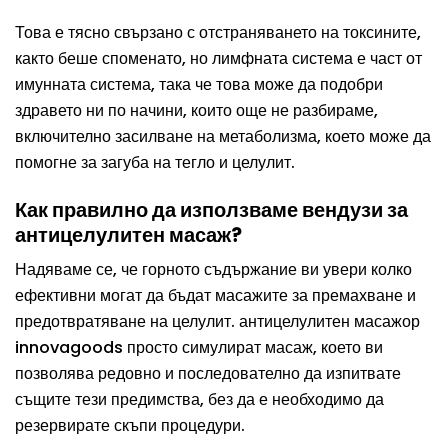
Това е тясно свързано с отстраняването на токсините,
както беше споменато, но лимфната система е част от
имунната система, така че това може да подобри
здравето ни по начини, които още не разбираме,
включително засилване на метаболизма, което може да
помогне за загуба на тегло и целулит.
Как правилно да използваме вендузи за
антицелулитен масаж?
Надяваме се, че горното съдържание ви увери колко
ефективни могат да бъдат масажите за премахване и
предотвратяване на целулит. антицелулитен масажор
innovagoods просто симулират масаж, което ви
позволява редовно и последователно да изпитвате
същите тези предимства, без да е необходимо да
резервирате скъпи процедури.