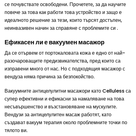
се почувствате освободени. Прочетете, за да научите
повече за това как работи това устройство и защо е
идеалното решение за тези, които търсят достъпен,
неинвазивен начин за справяне с проблемите си .
Ефикасен ли е вакуумен масажор
Да се ​​отървем от портокаловата кожа е едно от най-
разочароващите предизвикателства, пред които са
изправени много от нас. Но с подходящия масажор с
вендуза няма причина за безпокойство.
Вакуумните антицелулитни масажори като Celluless са
супер ефективни и ефикасни за намаляване на това
несъвършенство и възстановяване на мускулите.
Вендузи за антицелулитен масаж работят, като
създават вакуум терапия около проблемните точки по
тялото ви.