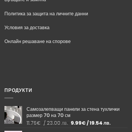
Политика за защита на личните данни
Условия за доставка
Онлайн решаване на спорове
ПРОДУКТИ
Самозалепващи панели за стена тухлички
размер 70 на 70 см
Original
Текущата
11.76
€
/ 23.00 лв.
9.99
€
/ 19.54 лв.
price
цена