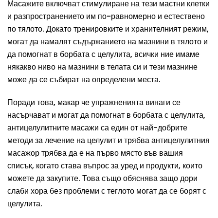
Масажите включват стимулиране на тези мастни клетки
и разпространението им по-равномерно и естествено
по тялото. Докато тренировките и хранителният режим,
могат да намалят съдържанието на мазнини в тялото и
да помогнат в борбата с целулита, всички ние имаме
някакво ниво на мазнини в телата си и тези мазнине
може да се събират на определени места.
Поради това, макар че упражненията винаги се
насърчават и могат да помогнат в борбата с целулита,
антицелулитните масажи са един от най-добрите
методи за лечение на целулит и трябва антицелулитния
масажор трябва да е на първо място във вашия
списък, когато става въпрос за уред и продукти, които
можете да закупите. Това също обяснява защо дори
слаби хора без проблеми с теглото могат да се борят с
целулита.