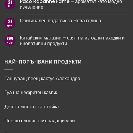
Paco Rabanne Fame – ароматът като модно
21
Стилни
8
пожелания
ян.
изявление
март:
за
Как
рожден
Няма
да
ден
коментари
зарадваме
Оригинален подарък за Нова година
21
за
на
любимите
Paco
мъж
дек.
жени?
Няма
Rabanne
коментари
Fame
за
–
Китайския магазин – свят на изгодни находки и
05
Оригинален
ароматът
подарък
ное.
иновативни продукти
като
за
модно
Нова
Няма
изявление
година
коментари
за
Китайския
НАЙ-ПОРЪЧВАНИ ПРОДУКТИ
магазин
–
свят
на
Танцуващ пеещ кактус Алехандро
изгодни
находки
и
Гуа ша нефритен камък
иновативни
продукти
Детска люлка със стойка
Пеещо слонче с мърадащи уши