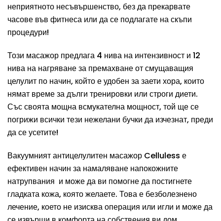
неприятното несъвършенство, без да прекарвате
часове във фитнеса или да се подлагате на скъпи
процедури!
Този масажор предлага 4 нива на интензивност и 12
нива на нагряване за премахване от смущаващия
целулит по начин, който е удобен за заети хора, които
нямат време за дълги тренировки или строги диети.
Със своята мощна всмукателна мощност, той ще се
погрижи всички тези нежелани бучки да изчезнат, преди
да се усетите!
Вакуумният антицелулитен масажор Celluless е
ефективен начин за намаляване напокожните
натрупвания и може да ви помогне да постигнете
гладката кожа, която желаете. Това е безболезнено
лечение, което не изисква операция или игли и може да
се извърши в комфорта на собствения ви дом.