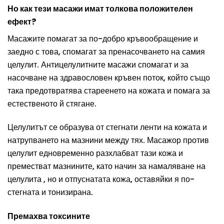
Но как тези масажи имат толкова положителен
ефект?
Масажите помагат за по-добро кръвообращение и
заедно с това, спомагат за пренасочването на самия
целулит. Антицелулитните масажи спомагат и за
насочване на здравословен кръвен поток, който също
така предотвратява стареенето на кожата и помага за
естественото й стягане.
Целулитът се образува от стегнати ленти на кожата и
натрупването на мазнини между тях. Масажор против
целулит едновременно разхлабват тази кожа и
преместват мазнините, като начин за намаляване на
целулита , но и отпуснатата кожа, оставяйки я по-
стегната и тонизирана.
Премахва токсините