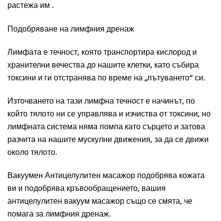
растежа им .
Подобряване на лимфния дренаж
Лимфата е течност, която транспортира кислород и
хранителни вечества до нашите клетки, като събира
токсини и ги отстранява по време на „пътуването“ си.
Източването на тази лимфна течност е начинът, по
който тялото ни се управлява и изчиства от токсини, но
лимфната система няма помпа като сърцето и затова
разчита на нашите мускулни движения, за да се движи
около тялото.
Вакуумен Антицелулитен масажор подобрява кожата
ви и подобрява кръвообращението, вашия
антицелулитен вакуум масажор също се смята, че
помага за лимфния дренаж.