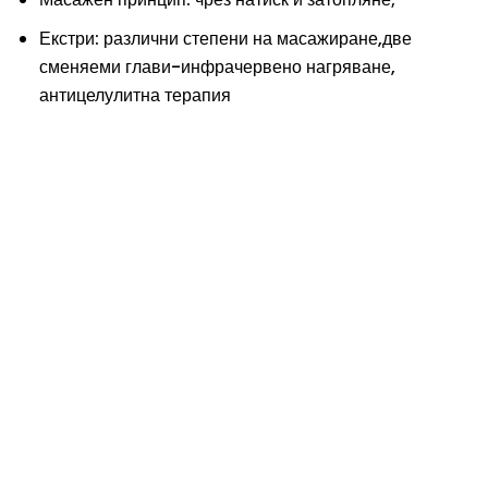
Екстри: различни степени на масажиране,две
сменяеми глави-инфрачервено нагряване,
антицелулитна терапия