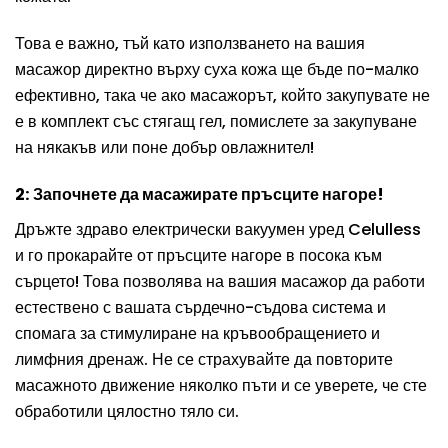
Това е важно, тъй като използването на вашия
масажор директно върху суха кожа ще бъде по-малко
ефективно, така че ако масажорът, който закупувате не
е в комплект със стягащ гел, помислете за закупуване
на някакъв или поне добър овлажнител!
2: Започнете да масажирате пръсците нагоре!
Дръжте здраво електрически вакуумен уред Celulless
и го прокарайте от пръсците нагоре в посока към
сърцето! Това позволява на вашия масажор да работи
естествено с вашата сърдечно-съдова система и
спомага за стимулиране на кръвообращението и
лимфния дренаж. Не се страхувайте да повторите
масажното движение няколко пъти и се уверете, че сте
обработили цялостно тяло си.