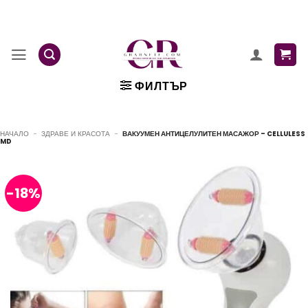
Skip
to
content
ФИЛТЪР
НАЧАЛО
-
ЗДРАВЕ И КРАСОТА
-
ВАКУУМЕН АНТИЦЕЛУЛИТЕН МАСАЖОР – CELLULESS
MD
-18%