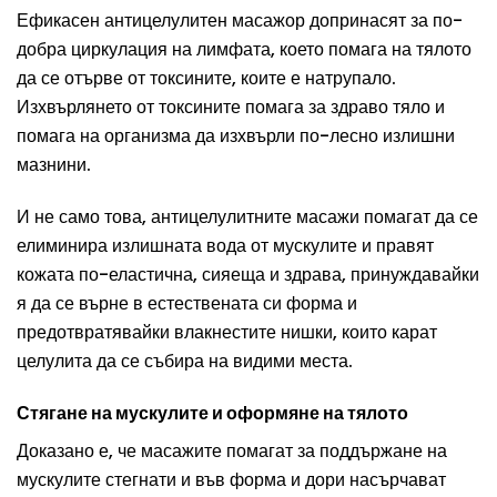
Ефикасен антицелулитен масажор допринасят за по-
добра циркулация на лимфата, което помага на тялото
да се отърве от токсините, коите е натрупало.
Изхвърлянето от токсините помага за здраво тяло и
помага на организма да изхвърли по-лесно излишни
мазнини.
И не само това, антицелулитните масажи помагат да се
елиминира излишната вода от мускулите и правят
кожата по-еластична, сияеща и здрава, принуждавайки
я да се върне в естествената си форма и
предотвратявайки влакнестите нишки, които карат
целулита да се събира на видими места.
Стягане на мускулите и оформяне на тялото
Доказано е, че масажите помагат за поддържане на
мускулите стегнати и във форма и дори насърчават