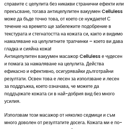
справите с целулита без никакви странични ефекти или
прекъсване, тогава антицелулитен вакуумен Celluless
може да бъде точно това, от което се нуждаете! С
течение на времето ще забележите подобрение в
текстурата и стегнатостта на кожата си, както и видимо
намаляване на целулитните трапчинки – което ви дава
гладка и сияйна кожа!
Антицелулитен вакуумен масажор Celluless е чудесен
и помага за намаляване на целулита. Действа
ефикасно и ефективно, осигурявайки дълготрайни
резултати. Освен това е лесен за използване и лесен
за поддръжка, което означава, че можете да
поддържате кожата си в най-добрия вид без много
усилия.
Използвам този масажор от няколко седмици и съм
много доволен от резултатите досега. Кожата ми е по-