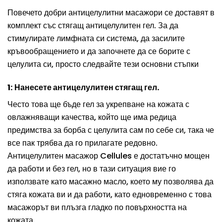
Повечето добри антицелулитни масажори се доставят в
комплект със стягащ антицелулитен гел. За да
стимулирате лимфната си система, да засилите
кръвообращението и да започнете да се борите с
целулита си, просто следвайте тези основни стъпки
1: Нанесете антицелулитен стягащ гел.
Често това ще бъде гел за укрепване на кожата с
овлажняващи качества, който ще има редица
предимства за борба с целулита сам по себе си, така че
все пак трябва да го прилагате редовно.
Антицелулитен масажор Cellules е достатъчно мощен
да работи и без гел, но в тази ситуация вие го
използвате като масажно масло, което му позволява да
стяга кожата ви и да работи, като едновременно с това
масажорът ви плъзга гладко по повърхността на
кожата.