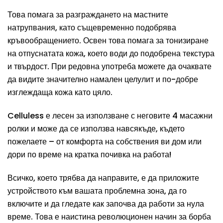
Това помага за разграждането на мастните
натрупвания, като същевременно подобрява
кръвообращението. Освен това помага за тонизиране
на отпуснатата кожа, което води до подобрена текстура
и твърдост. При редовна употреба можете да очаквате
да видите значително намален целулит и по-добре
изглеждаща кожа като цяло.
Celluless е лесен за използване с неговите 4 масажни
ролки и може да се използва навсякъде, където
пожелаете – от комфорта на собствения ви дом или
дори по време на кратка почивка на работа!
Всичко, което трябва да направите, е да приложите
устройството към вашата проблемна зона, да го
включите и да гледате как започва да работи за нула
време. Това е наистина революционен начин за борба