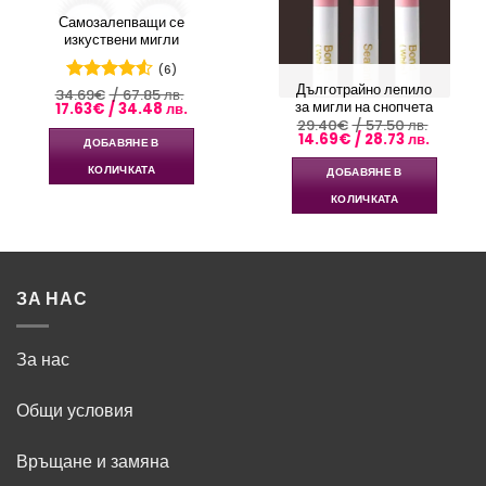
Самозалепващи се
изкуствени мигли
(6)
Дълготрайно лепило
34.69
Оценено
€
/ 67.85 лв.
за мигли на снопчета
Original
Текущата
17.63
€
/ 34.48 лв.
с
4.5
от
price
цена
29.40
€
/ 57.50 лв.
5
was:
е:
Original
Текущат
14.69
€
/ 28.73 лв.
ДОБАВЯНЕ В
34.69€
17.63€
price
цена
/
/
was:
е:
КОЛИЧКАТА
ДОБАВЯНЕ В
67.85 лв..
34.48 лв..
29.40€
14.69€
/
/
КОЛИЧКАТА
57.50 лв..
28.73 лв
ЗА НАС
За нас
Общи условия
Връщане и замяна