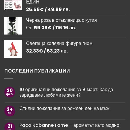
ЕДИН
11.76€
9.99€
/
/
25.56
€
/ 49.99 лв.
23.00 лв..
19.54 лв..
Черна роза в стъкленица с кутия
От:
59.39
€
/ 116.16 лв.
Светеща коледна фигура гном
32.33
€
/ 63.23 лв.
ПОСЛЕДНИ ПУБЛИКАЦИИ
10 оригинални пожелания за 8 март: Как да
20
фев.
зарадваме любимите жени?
Няма
коментари
Стилни пожелания за рожден ден на мъж
24
за
10
ян.
Няма
оригинални
коментари
пожелания
за
за
Paco Rabanne Fame – ароматът като модно
21
Стилни
8
пожелания
ян.