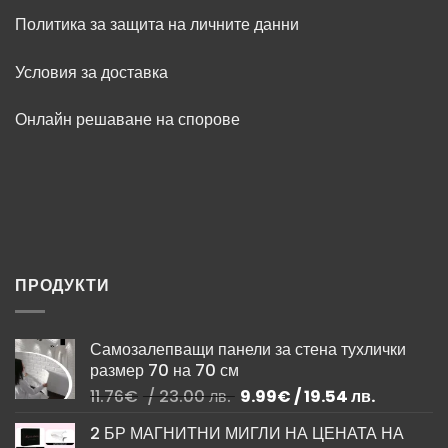
Политика за защита на личните данни
Условия за доставка
Онлайн решаване на спорове
ПРОДУКТИ
Самозалепващи панели за стена тухлички
размер 70 на 70 см
Original
Текущата
11.76
€
/ 23.00 лв.
9.99
€
/ 19.54 лв.
price
цена
2 БР МАГНИТНИ МИГЛИ НА ЦЕНАТА НА
was:
е: