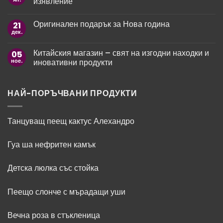
изявление
март:
за
Как
рожден
Няма
да
ден
коментари
зарадваме
Оригинален подарък за Нова година
21
за
на
любимите
Paco
мъж
дек.
жени?
Няма
Rabanne
коментари
Fame
за
–
Китайския магазин – свят на изгодни находки и
05
Оригинален
ароматът
подарък
ное.
иновативни продукти
като
за
модно
Нова
Няма
изявление
година
коментари
за
Китайския
НАЙ-ПОРЪЧВАНИ ПРОДУКТИ
магазин
–
свят
на
Танцуващ пеещ кактус Алехандро
изгодни
находки
и
Гуа ша нефритен камък
иновативни
продукти
Детска люлка със стойка
Пеещо слонче с мърадащи уши
Вечна роза в стъкленица