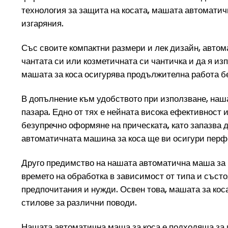
технология за защита на косата, машата автоматичн
изгаряния.
Със своите компактни размери и лек дизайн, автом
чантата си или козметичната си чантичка и да я и
машата за коса осигурява продължителна работа бе
В допълнение към удобството при използване, наш
пазара. Едно от тях е нейната висока ефективност 
безупречно оформяне на прическата, като запазва 
автоматичната машина за коса ще ви осигури перф
Друго предимство на нашата автоматична маша за к
времето на обработка в зависимост от типа и съст
предпочитания и нужди. Освен това, машата за кос
стилове за различни поводи.
Нашата автоматична маша за коса е подходяща за ш