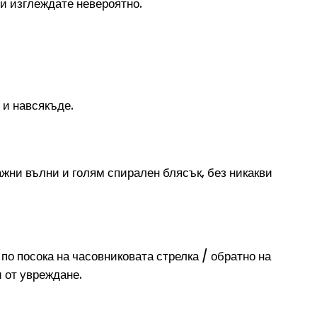
ги изглеждате невероятно.
 и навсякъде.
жни вълни и голям спирален блясък, без никакви
о посока на часовниковата стрелка / обратно на
и от увреждане.