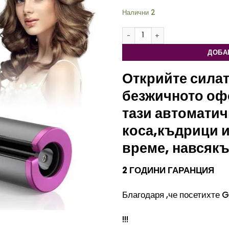
Налични 2
количество за Автоматична маша з
ДОБА
Открийте силат
безжичното офо
тази автоматич
коса,къдрици и
време, навсякъ
2 ГОДИНИ ГАРАНЦИЯ
Благодаря ,че посетихте
!!!