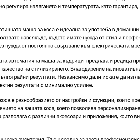
о регулира налягането и температурата, като гарантира, 
атичната маша за коса е идеална за употреба в домашни
зползвате навсякъде, където имате нужда от стил и перф
з нужда от постоянно свързване към електрическата мре
ата автоматична маша за къдрици предлага и редица пре
и качество на стилизирането. Благодарение на иновативн
дълготрайни резултати. Независимо дали искате да изгл
ектни резултати с минимално усилие.
оса е разнообразието от настройки и функции, които пр
оянието на вашата коса, което позволява персонализиран
а разполага с различни аксесоари и приложения, които в
ирока аудитория. Тя е идеална за заети професионалист