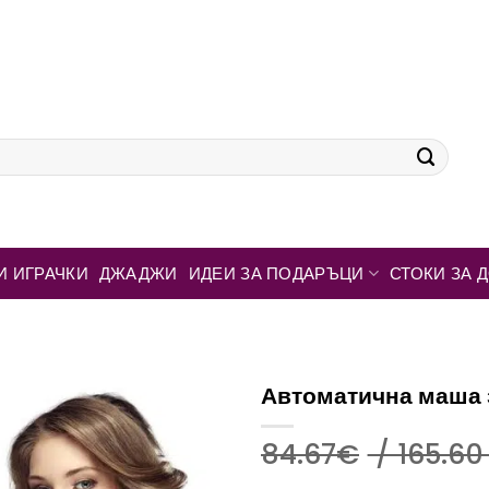
И ИГРАЧКИ
ДЖАДЖИ
ИДЕИ ЗА ПОДАРЪЦИ
СТОКИ ЗА 
Автоматична маша з
84.67
€
/ 165.60