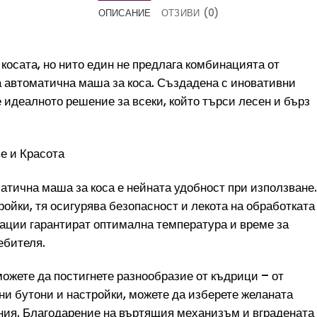
ОПИСАНИЕ
ОТЗИВИ (0)
косата, но нито един не предлага комбинацията от
а автоматична маша за коса. Създадена с иновативни
 идеалното решение за всеки, който търси лесен и бърз
е и Красота
тична маша за коса е нейната удобност при използване.
ойки, тя осигурява безопасност и лекота на обработката
лации гарантират оптимална температура и време за
ебителя.
ожете да постигнете разнообразие от къдрици – от
ни бутони и настройки, можете да изберете желаната
ения. Благодарение на въртящия механизъм и вградената