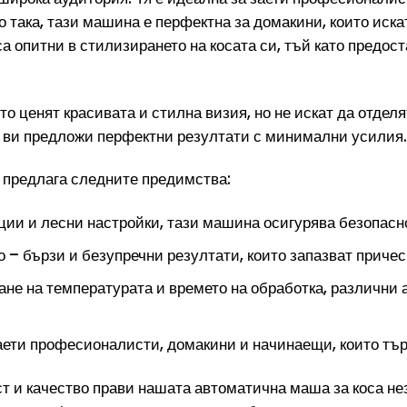
така, тази машина е перфектна за домакини, които искат 
са опитни в стилизирането на косата си, тъй като предост
то ценят красивата и стилна визия, но не искат да отдел
а ви предложи перфектни резултати с минимални усилия.
 предлага следните предимства:
ции и лесни настройки, тази машина осигурява безопасно
 – бързи и безупречни резултати, които запазват причес
ане на температурата и времето на обработка, различни 
ети професионалисти, домакини и начинаещи, които търс
ст и качество прави нашата автоматична маша за коса 