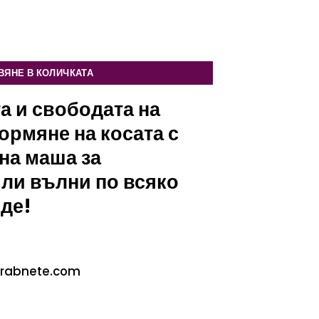
was:
е:
84.67€
38.21€
/
/
а коса / Маша за букли
165.60 лв..
74.73 лв..
ВЯНЕ В КОЛИЧКАТА
а и свободата на
рмяне на косата с
на маша за
ли вълни по всяко
де!
 Grabnete.com