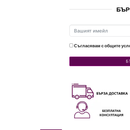
БЪР
Съгласявам с общите ус
Б