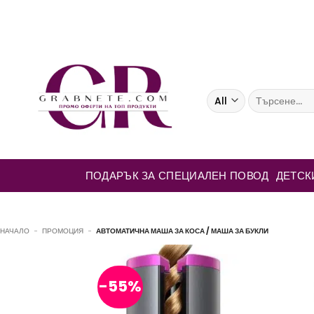
Skip
to
content
Търсене
за:
ПОДАРЪК ЗА СПЕЦИАЛЕН ПОВОД
ДЕТСК
НАЧАЛО
-
ПРОМОЦИЯ
-
АВТОМАТИЧНА МАША ЗА КОСА / МАША ЗА БУКЛИ
-55%