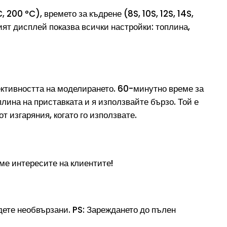
 200 °C), времето за къдрене (8S, 10S, 12S, 14S,
ият дисплей показва всички настройки: топлина,
ективността на моделирането. 60-минутно време за
лина на приставката и я използвайте бързо. Той е
т изгаряния, когато го използвате.
ме интересите на клиентите!
дете необвързани. PS: Зареждането до пълен