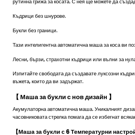
рутинна грижа за косата. С нея ще можете да създа
Къдрици без шнурове.
Букли без граници.
Тази интелигентна автоматична маша за коса ви по
Лесни, бързи, страхотни къдрици или вълни за нул
Изпитайте свободата да създавате луксозни къдриц
въжета, които да ви задържат.
【 Маша за букли с нов дизайн 】
Акумулаторна автоматична маша. Уникалният дизайн
часовниковата стрелка помага да се избегнат всяка
【Маша за букли с 6 Температурни настр