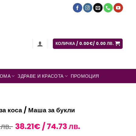
КОЛИЧКА /
0.00
€
/ 0.00 ЛВ.
ДОМА
ЗДРАВЕ И КРАСОТА
ПРОМОЦИЯ
а коса / Маша за букли
Original
Текущата
 лв.
38.21
€
/ 74.73 лв.
price
цена