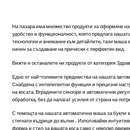
На пазара има множество продукти за оформяне на 
удобство и функционалност, която предлага нашат
технологии и внимание към детайлите, тази маша е
начин за създаване на прически с перфектен вид.
Вижте и останалите ни продукти от категория
Здрав
Едно от най-големите предимства на нашата автома
Снабдена с интелигентни функции и прецизни настр
на косата. Вградените сензори и автоматични регу
обработка, без да налагат усилия от страна на потр
С помощта на нашата автоматична маша за букли м
стегнати къдрици до вълни . Използвайки интуитив
форма и стил за вашата коса само с няколко движ