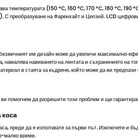
 температурата (150 °C, 160 °C, 170 °C, 180 °C, 190 °C,
но). С преобразуване на Фаренхайт и Целзий. LCD цифров
и безжичният им дизайн може да увеличи максимално еф
, намалява навиването на лентата и съхранението на топ
териал в стаята за къдрене, който може да ви предпази о
е ви помогнем да разрешите този проблем и ще гарантира
 коса
са, преди да я използвате за първи път. Изключете и бъ
о-малко време.