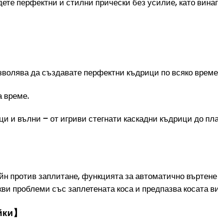
дете перфектни и стилни прически без усилие, като вина
зволява да създавате перфектни къдрици по всяко време
а време.
и и вълни – от игриви стегнати каскадни къдрици до пла
 против заплитане, функцията за автоматично въртене п
кви проблеми със заплетената коса и предпазва косата в
ойки】