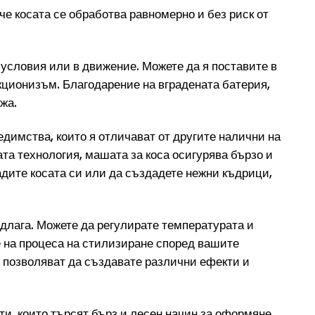
че косата се обработва равномерно и без риск от
 условия или в движение. Можете да я поставите в
екционизъм. Благодарение на вградената батерия,
жа.
димства, които я отличават от другите налични на
ата технология, машата за коса осигурява бързо и
адите косата си или да създадете нежни къдрици,
едлага. Можете да регулирате температурата и
е на процеса на стилизиране според вашите
и позволяват да създавате различни ефекти и
и, които търсят бърз и лесен начин за оформяне