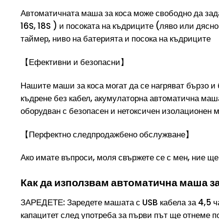
Автоматичната маша за коса може свободно да задава
16S, 18S ) и посоката на къдриците (ляво или дяс
таймер, ниво на батерията и посока на къдриците
【Ефективни и безопасни】
Нашите маши за коса могат да се нагряват бързо 
къдрене без кабел, акумулаторна автоматична маша
оборудван с безопасен и нетоксичен изолационен ма
【Перфектно следпродажбено обслужване】
Ако имате въпроси, моля свържете се с мен, ние щ
Как да използвам автоматична маша за
ЗАРЕДЕТЕ: Заредете машата с USB кабела за 4,5 ча
капацитет след употреба за първи път ще отнеме п