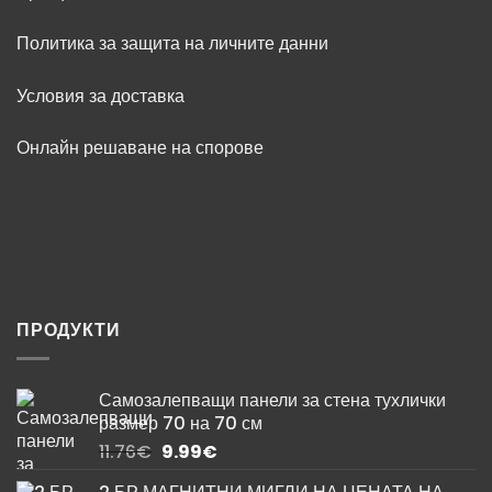
Политика за защита на личните данни
Условия за доставка
Онлайн решаване на спорове
ПРОДУКТИ
Самозалепващи панели за стена тухлички
размер 70 на 70 см
Original
Текущата
11.76
€
9.99
€
price
цена