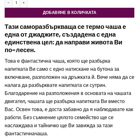
количество за Саморазбъркваща се термо чаша
ДОБАВЯНЕ В КОЛИЧКАТА
Тази саморазбъркваща се термо чаша е
една от джаджите, създадена с една
единствена цел: да направи живота Ви
по-лесен.
Това е фантастична чаша, която ще разбърка
напитката Ви само с едно натискане на бутона за
включване, разположен на дръжката й. Вече няма да се
налага да разбърквате напитката си сутрин.
Благодарение на разположения в основата на чашата
двигател, чашата ще разбърка напитката Ви вместо
Вас. Освен това, е доста забавно да я наблюдавате как
работи. Без съмнение цялото семейство ще се
наслаждава и тайничко ще Ви завижда за тази
фантастичначаша.