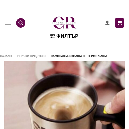
Skip
to
content
ФИЛТЪР
НАЧАЛО
-
ВСИЧКИ ПРОДУКТИ
-
САМОРАЗБЪРКВАЩА СЕ ТЕРМО ЧАША