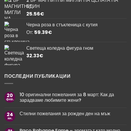
2 БР МАГНИТНИ МИГЛИ НА ЦЕНАТА НА
was:
е:
ЕДИН
11.76€.
9.99€.
25.56
€
Черна роза в стъкленица с кутия
От:
59.39
€
Светеща коледна фигура гном
32.33
€
ПОСЛЕДНИ ПУБЛИКАЦИИ
10 оригинални пожелания за 8 март: Как да
20
фев.
зарадваме любимите жени?
Няма
коментари
Стилни пожелания за рожден ден на мъж
24
за
10
ян.
Няма
оригинални
коментари
пожелания
за
за
Paco Rabanne Fame – ароматът като модно
Стилни