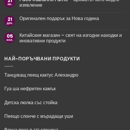
21
8
пожелания
ян.
изявление
март:
за
Как
рожден
Няма
да
ден
коментари
зарадваме
Оригинален подарък за Нова година
21
за
на
любимите
Paco
мъж
дек.
жени?
Няма
Rabanne
коментари
Fame
за
–
Китайския магазин – свят на изгодни находки и
05
Оригинален
ароматът
подарък
ное.
иновативни продукти
като
за
модно
Нова
Няма
изявление
година
коментари
за
Китайския
НАЙ-ПОРЪЧВАНИ ПРОДУКТИ
магазин
–
свят
на
Танцуващ пеещ кактус Алехандро
изгодни
находки
и
Гуа ша нефритен камък
иновативни
продукти
Детска люлка със стойка
Пеещо слонче с мърадащи уши
Вечна роза в стъкленица