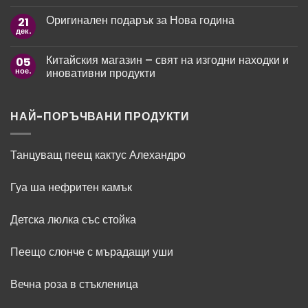
рожден
Няма
да
ден
коментари
зарадваме
Оригинален подарък за Нова година
21
за
на
любимите
Paco
мъж
дек.
жени?
Няма
Rabanne
коментари
Fame
за
–
Китайския магазин – свят на изгодни находки и
05
Оригинален
ароматът
подарък
ное.
иновативни продукти
като
за
модно
Нова
Няма
изявление
година
коментари
за
Китайския
НАЙ-ПОРЪЧВАНИ ПРОДУКТИ
магазин
–
свят
на
Танцуващ пеещ кактус Алехандро
изгодни
находки
и
Гуа ша нефритен камък
иновативни
продукти
Детска люлка със стойка
Пеещо слонче с мърадащи уши
Вечна роза в стъкленица