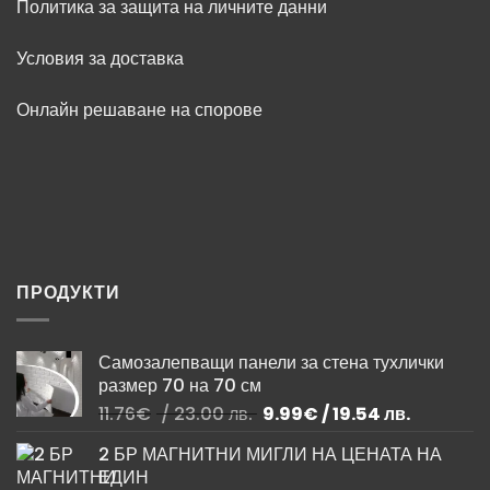
Политика за защита на личните данни
Условия за доставка
Онлайн решаване на спорове
ПРОДУКТИ
Самозалепващи панели за стена тухлички
размер 70 на 70 см
Original
Текущата
11.76
€
/ 23.00 лв.
9.99
€
/ 19.54 лв.
price
цена
2 БР МАГНИТНИ МИГЛИ НА ЦЕНАТА НА
was:
е:
ЕДИН
11.76€
9.99€