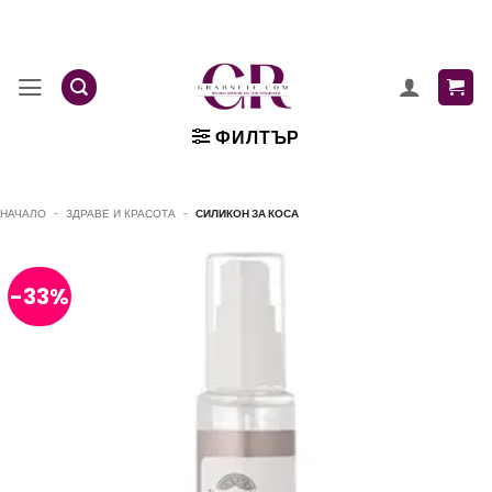
Skip
to
content
ФИЛТЪР
НАЧАЛО
-
ЗДРАВЕ И КРАСОТА
-
СИЛИКОН ЗА КОСА
-33%