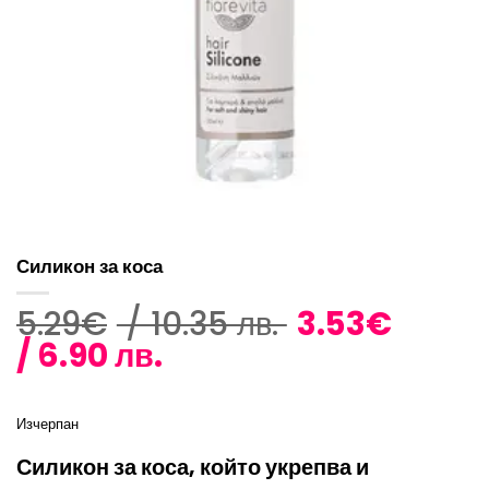
Силикон за коса
Original
5.29
€
/ 10.35 лв.
3.53
€
Текущата
price
/ 6.90 лв.
цена
was:
е:
5.29€
Изчерпан
3.53€
/
Силикон за коса, който укрепва и
/
10.35 лв..