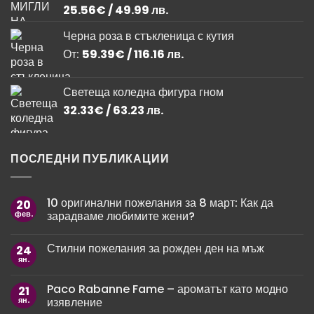
/
/
25.56
€
/ 49.99 лв.
23.00 лв..
19.54 лв..
Черна роза в стъкленица с кутия
От:
59.39
€
/ 116.16 лв.
Светеща коледна фигура гном
32.33
€
/ 63.23 лв.
ПОСЛЕДНИ ПУБЛИКАЦИИ
10 оригинални пожелания за 8 март: Как да
20
фев.
зарадваме любимите жени?
Няма
коментари
Стилни пожелания за рожден ден на мъж
24
за
10
ян.
Няма
оригинални
коментари
пожелания
за
за
Paco Rabanne Fame – ароматът като модно
21
Стилни
8
пожелания
ян.
изявление
март:
за
Как