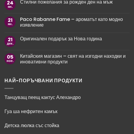
Стилни пожелания за рожден ден на мъж
24
за
10
ян.
Няма
оригинални
коментари
пожелания
за
за
Paco Rabanne Fame – ароматът като модно
21
Стилни
8
пожелания
ян.
изявление
март:
за
Как
рожден
Няма
да
ден
коментари
зарадваме
Оригинален подарък за Нова година
21
за
на
любимите
Paco
мъж
дек.
жени?
Няма
Rabanne
коментари
Fame
за
–
Китайския магазин – свят на изгодни находки и
05
Оригинален
ароматът
подарък
ное.
иновативни продукти
като
за
модно
Нова
Няма
изявление
година
коментари
за
Китайския
НАЙ-ПОРЪЧВАНИ ПРОДУКТИ
магазин
–
свят
на
Танцуващ пеещ кактус Алехандро
изгодни
находки
и
Гуа ша нефритен камък
иновативни
продукти
Детска люлка със стойка