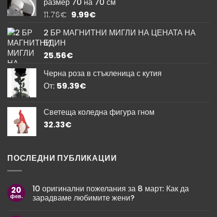
размер 70 на 70 см
Original
Текущата
11.76
€
9.99
€
price
цена
2 БР МАГНИТНИ МИГЛИ НА ЦЕНАТА НА
was:
е:
ЕДИН
11.76€.
9.99€.
25.56
€
Черна роза в стъкленица с кутия
От:
59.39
€
Светеща коледна фигура гном
32.33
€
ПОСЛЕДНИ ПУБЛИКАЦИИ
10 оригинални пожелания за 8 март: Как да
20
фев.
зарадваме любимите жени?
Няма
коментари