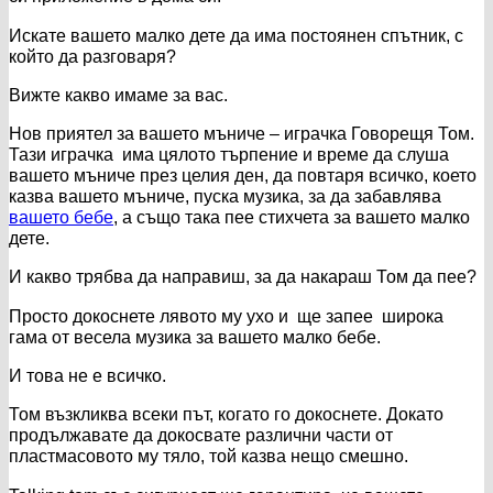
Искате вашето малко дете да има постоянен спътник, с
който да разговаря?
Вижте какво имаме за вас.
Нов приятел за вашето мъниче – играчка Говорещя Том.
Тази играчка има цялото търпение и време да слуша
вашето мъниче през целия ден, да повтаря всичко, което
казва вашето мъниче, пуска музика, за да забавлява
вашето бебе
, а също така пее стихчета за вашето малко
дете.
И какво трябва да направиш, за да накараш Том да пее?
Просто докоснете лявото му ухо и ще запее широка
гама от весела музика за вашето малко бебе.
И това не е всичко.
Т
ом възкликва всеки път, когато го докоснете. Докато
продължавате да докосвате различни части от
пластмасовото му тяло, той казва нещо смешно.