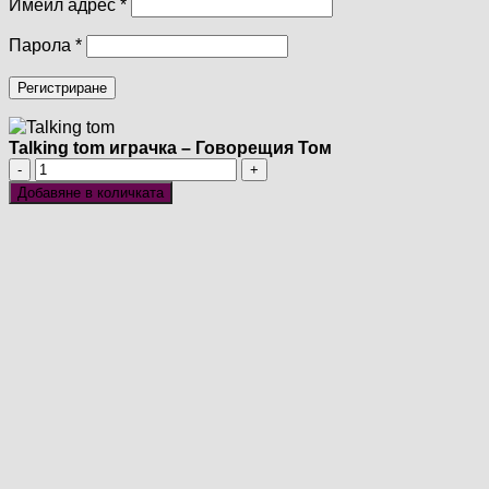
Задължително
Имейл адрес
*
Задължително
Парола
*
Регистриране
Talking tom играчка – Говорещия Том
количество
за
Добавяне в количката
Talking
tom
играчка
-
Говорещия
Том