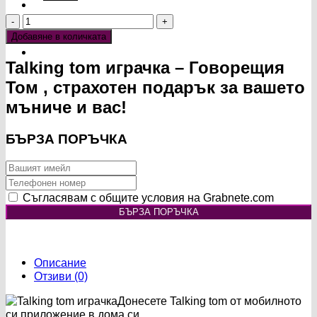
price
цена
количество
was:
е:
за
29.40€.
17.63€.
Добавяне в количката
Talking
tom
Talking tom играчка – Говорещия
играчка
Том , страхотен подарък за вашето
-
Говорещия
мъниче и вас!
Том
БЪРЗА ПОРЪЧКА
Съгласявам с общите условия на Grabnete.com
БЪРЗА ПОРЪЧКА
Описание
Отзиви (0)
Донесете Talking tom от мобилното
си приложение в дома си.