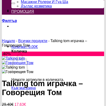
за:
Масажни Ролери И Гуа Ша
Дъглас козметика
ПРОМОЦИЯ
Филтър
Начало
-
Всички продукти
-
Talking tom играчка –
Говорещия Том
Количка /
0.00
€
Количка
-40%
Нямате артикули в количката.
Talking tom играчка –
Към магазина
Говорещия Том
Original
Текущата
29.40
€
17.63
€