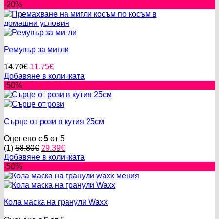
was:
е:
-20%
29.40€.
14.69€.
Ремувър за мигли
Original
Текущата
14.70
€
11.75
€
price
цена
Добавяне в количката
was:
е:
-50%
14.70€.
11.75€.
Сърце от рози в кутия 25см
Оценено с
5
от 5
Original
Текущата
(1)
58.80
€
29.39
€
price
цена
Добавяне в количката
was:
е:
-50%
58.80€.
29.39€.
Кола маска на гранули Waxx