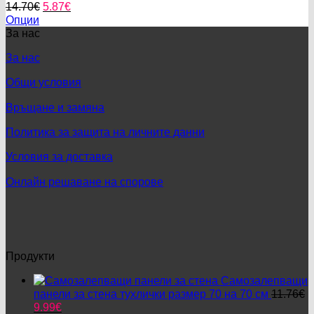
Original
Текущата
14.70
€
5.87
€
may
price
цена
Опции
be
This
was:
е:
За нас
chosen
product
14.70€.
5.87€.
on
За нас
has
the
multiple
product
Общи условия
variants.
page
The
Връщане и замяна
options
may
Политика за защита на личните данни
be
chosen
Условия за доставка
on
the
Онлайн решаване на спорове
product
page
Продукти
Самозалепващи
панели за стена тухлички размер 70 на 70 см
11.76
€
Original
Текущата
9.99
€