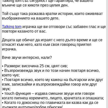
Talking tom със сигурност ще гарантира, че вашето
мъниче ще се кикоти през целия ден.
Той също така разказва кратки истории, които оживяват
въображението на вашето дете.
Talking tom
играчка ще ви отговори със забавен глас и ще
повтори казаното от вас.
Децата ще обичат да играят с него дълго време и ще се
отнасят към него, като към своя говорещ приятел
играчка.
Вече звучи интерсно, нали?
• Размери: височина 25 см, цвят сив;
• Възпроизвежда звук и по този начин повтаря всичко,
което чуе;
• Повтаря всичко, което му кажеш на български или друг
език, записвайки и възпроизвеждайки говор или друг
звук;
• тouch функция – издава смешни звуци или говори
когато пипнеш коремчето, лицето, крачетата и опашката;
• Когато го докоснеш по главичката ви казва как да се
държите културно/добри обноски/