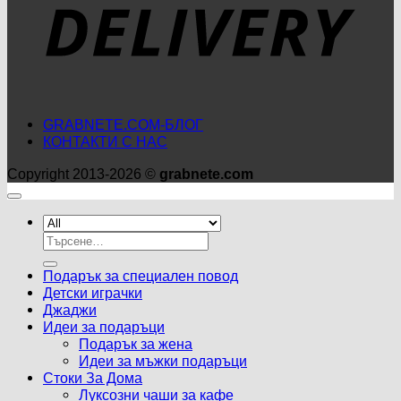
GRABNETE.COM-БЛОГ
КОНТАКТИ С НАС
Copyright 2013-2026 ©
grabnete.com
Търсене
за:
Подарък за специален повод
Детски играчки
Джаджи
Идеи за подаръци
Подарък за жена
Идеи за мъжки подаръци
Стоки За Дома
Луксозни чаши за кафе