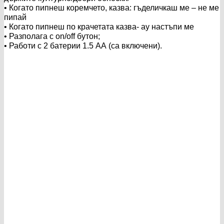
• Когато пипнеш коремчето, казва: гъделичкаш ме – не ме
пипай
• Когато пипнеш по крачетата казва- ау настъпи ме
• Разполага с on/off бутон;
• Работи с 2 батерии 1.5 АА (са включени).