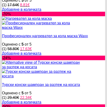
Оценено с
5
от 5
Original
Текущата
(1)
17.64
€
8.81
€
price
цена
Добавяне в количката
was:
е:
-70%
17.64€.
8.81€.
Професионален нагревател за кола маска Waxx
Оценено с
5
от 5
Original
Текущата
(1)
58.80
€
17.63
€
price
цена
Добавяне в количката
was:
е:
-24%
58.80€.
17.63€.
Турски конски шампоан за разтеж на косата
Оценено с
5
от 5
Original
Текущата
(1)
29.40
€
22.34
€
price
цена
Добавяне в количката
was:
е:
-50%