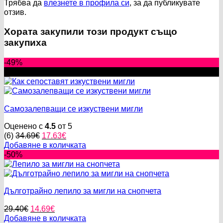
Трябва да
влезнете в профила си
, за да публикувате
отзив.
Хората закупили този продукт също
закупиха
-49%
New
Самозалепващи се изкуствени мигли
Оценено с
4.5
от 5
Original
Текущата
(6)
34.69
€
17.63
€
price
цена
Добавяне в количката
was:
е:
-50%
34.69€.
17.63€.
Дълготрайно лепило за мигли на снопчета
Original
Текущата
29.40
€
14.69
€
price
цена
Добавяне в количката