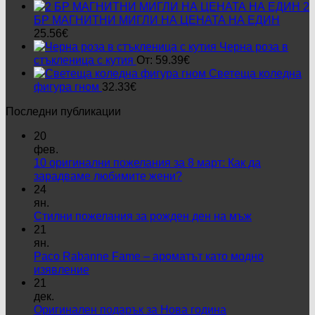
price
цена
2
was:
е:
БР МАГНИТНИ МИГЛИ НА ЦЕНАТА НА ЕДИН
11.76€.
9.99€.
25.56
€
Черна роза в
стъкленица с кутия
От:
59.39
€
Светеща коледна
фигура гном
32.33
€
Последни публикации
20
фев.
10 оригинални пожелания за 8 март: Как да
Няма
зарадваме любимите жени?
коментари
24
за
ян.
10
Няма
Стилни пожелания за рожден ден на мъж
оригинални
коментари
21
пожелания
за
ян.
за
Стилни
Paco Rabanne Fame – ароматът като модно
8
пожелания
Няма
изявление
март:
за
коментари
21
за
Как
рожден
дек.
Paco
да
ден
Няма
Оригинален подарък за Нова година