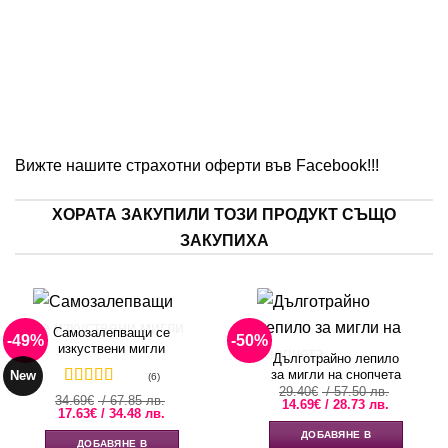
Вижте нашите страхотни оферти във
Facebook!
!!
ХОРАТА ЗАКУПИЛИ ТОЗИ ПРОДУКТ СЪЩО
ЗАКУПИХА
Самозалепващи се
-49%
-50%
изкуствени мигли
Дълготрайно лепило
за мигли на снопчета
New
(6)
29.40
€
/ 57.50 лв.
Оценено с
34.69
€
/ 67.85 лв.
Original
Текущата
14.69
€
/ 28.73 лв.
Original
Текущата
17.63
4.5
от 5
€
/ 34.48 лв.
price
цена
price
цена
was:
е:
ДОБАВЯНЕ В
was:
е:
29.40€
14.69€
ДОБАВЯНЕ В