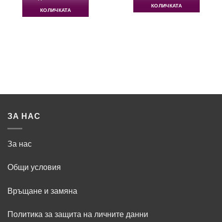
34.69€
17.63€
/
/
КОЛИЧКАТА
/
/
57.50 лв..
28.73 лв..
КОЛИЧКАТА
67.85 лв..
34.48 лв..
ЗА НАС
За нас
Общи условия
Връщане и замяна
Политика за защита на личните данни