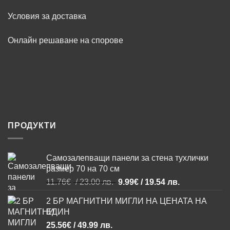
Условия за доставка
Онлайн решаване на спорове
ПРОДУКТИ
Самозалепващи панели за стена тухлички
размер 70 на 70 см
Original
Текущата
11.76
€
/ 23.00 лв.
9.99
€
/ 19.54 лв.
price
цена
2 БР МАГНИТНИ МИГЛИ НА ЦЕНАТА НА
was:
е:
ЕДИН
11.76€
9.99€
/
/
25.56
€
/ 49.99 лв.