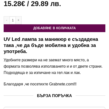
Оценен
1
5
15.28
€
/ 29.89 лв.
от 5,
базирано
на
потребителски
количество за UV Led лампа за маникюр
оценки
ДОБАВЯНЕ В КОЛИЧКАТА
UV Led лампа за маникюр е създадена
така ,че да бъде мобилна и удобна за
употреба.
Удобните размери на не заемат много място, а
формата позволява използването и и от двете страни.
Подходяща е за изпичане на гел лак и лак.
Благодаря ,че посетихте
Grabnete.com
!!!
БЪРЗА ПОРЪЧКА