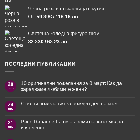
23.00 лв..
19.54 лв..
Черна роза в стъкленица с кутия
От:
59.39
€
/ 116.16 лв.
Светеща коледна фигура гном
32.33
€
/ 63.23 лв.
ПОСЛЕДНИ ПУБЛИКАЦИИ
10 оригинални пожелания за 8 март: Как да
20
фев.
зарадваме любимите жени?
Няма
коментари
Стилни пожелания за рожден ден на мъж
24
за
10
ян.
Няма
оригинални
коментари
пожелания
за
за
Paco Rabanne Fame – ароматът като модно
21
Стилни
8
пожелания
ян.
изявление
март:
за
Как
рожден
Няма
да
ден
коментари
зарадваме