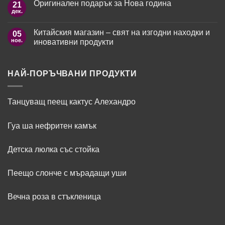
Оригинален подарък за Нова година
21
за
на
любимите
Paco
мъж
дек.
жени?
Няма
Rabanne
коментари
Fame
за
–
Китайския магазин – свят на изгодни находки и
05
Оригинален
ароматът
подарък
ное.
иновативни продукти
като
за
модно
Нова
Няма
изявление
година
коментари
за
Китайския
НАЙ-ПОРЪЧВАНИ ПРОДУКТИ
магазин
–
свят
на
Танцуващ пеещ кактус Алехандро
изгодни
находки
и
иновативни
Гуа ша нефритен камък
продукти
Детска люлка със стойка
Пеещо слонче с мърадащи уши
Вечна роза в стъкленица