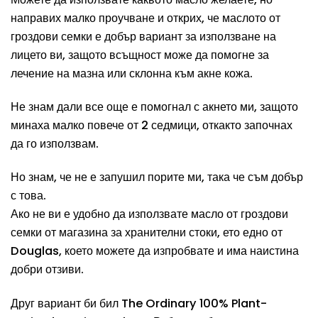
направих малко проучване и открих, че маслото от
гроздови семки е добър вариант за използване на
лицето ви, защото всъщност може да помогне за
лечение на мазна или склонна към акне кожа.
Не знам дали все още е помогнал с акнето ми, защото
минаха малко повече от 2 седмици, откакто започнах
да го използвам.
Но знам, че не е запушил порите ми, така че съм добър
с това.
Ако не ви е удобно да използвате масло от гроздови
семки от магазина за хранителни стоки, ето едно от
Douglas, което можете да изпробвате и има наистина
добри отзиви.
Друг вариант би бил The Ordinary 100% Plant-