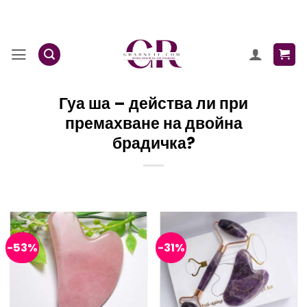
Skip
to
content
Гуа ша – действа ли при
премахване на двойна
брадичка?
-53%
-31%