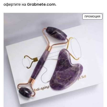
офертите на Grabnete.com.
ПРО
ПРОМОЦИЯ
С
НАМ