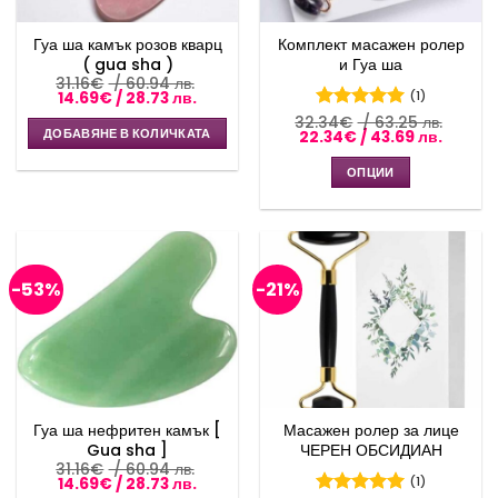
Гуа ша камък розов кварц
Комплект масажен ролер
( gua sha )
и Гуа ша
31.16
€
/ 60.94 лв.
Original
Текущата
14.69
€
/ 28.73 лв.
(1)
price
цена
32.34
€
/ 63.25 лв.
Оценено с
was:
е:
Original
Текуща
ДОБАВЯНЕ В КОЛИЧКАТА
22.34
€
/ 43.69 лв.
31.16€
14.69€
5
от 5
price
цена
/
/
was:
е:
60.94 лв..
28.73 лв..
ОПЦИИ
32.34€
22.34
/
/
This
63.25 лв..
43.69 л
product
has
multiple
-53%
-21%
variants.
The
options
may
be
chosen
Гуа ша нефритен камък [
Масажен ролер за лице
on
Gua sha ]
ЧЕРЕН ОБСИДИАН
the
31.16
€
/ 60.94 лв.
Original
Текущата
14.69
€
/ 28.73 лв.
(1)
product
price
цена