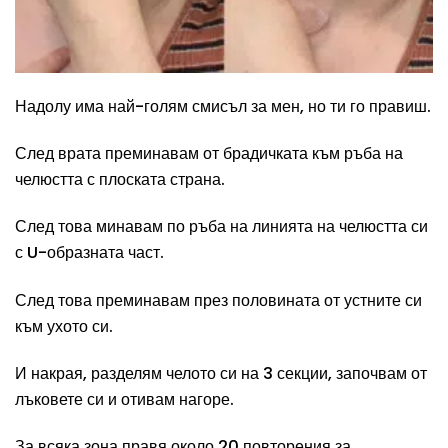
Надолу има най-голям смисъл за мен, но ти го правиш.
След врата преминавам от брадичката към ръба на
челюстта с плоската страна.
След това минавам по ръба на линията на челюстта си
с U-образната част.
След това преминавам през половината от устните си
към ухото си.
И накрая, разделям челото си на 3 секции, започвам от
лъковете си и отивам нагоре.
За всяка зона правя около 20 повторения за