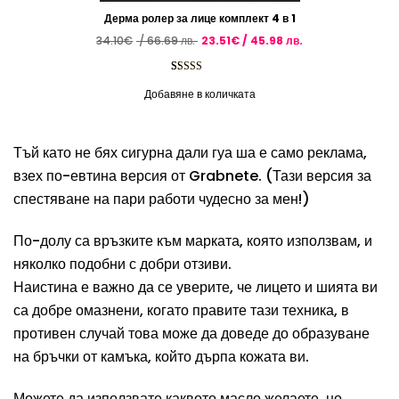
Дерма ролер за лице комплект 4 в 1
Original
Текущата
34.10
€
/ 66.69 лв.
23.51
€
/ 45.98 лв.
price
цена
was:
е:
34.10€
23.51€
/
/
Оценен
1
5.00
66.69 лв..
45.98 лв..
Добавяне в количката
от 5,
базирано на
потребителски
Тъй като не бях сигурна дали гуа ша е само реклама,
оценки
взех по-евтина версия от Grabnete. (Тази версия за
спестяване на пари работи чудесно за мен!)
По-долу са връзките към марката, която използвам, и
няколко подобни с добри отзиви.
Наистина е важно да се уверите, че лицето и шията ви
са добре омазнени, когато правите тази техника, в
противен случай това може да доведе до образуване
на бръчки от камъка, който дърпа кожата ви.
Можете да използвате каквото масло желаете, но