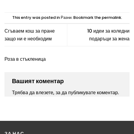
product
has
multiple
This entry was posted in
Разни
. Bookmark the
permalink
.
variants.
The
Сгъваем кош за пране
10 идеи за коледни
options
защо ни е необходим
подаръци за жена
may
be
chosen
Роза в стъкленица
on
the
product
Вашият коментар
page
Трябва да
влезете
, за да публикувате коментар.
ЗА НАС