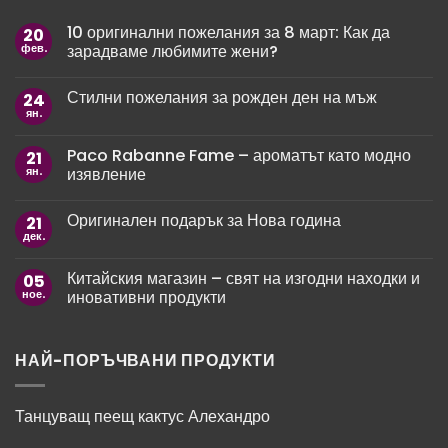
10 оригинални пожелания за 8 март: Как да
20
фев.
зарадваме любимите жени?
Няма
коментари
Стилни пожелания за рожден ден на мъж
24
за
10
ян.
Няма
оригинални
коментари
пожелания
за
за
Paco Rabanne Fame – ароматът като модно
21
Стилни
8
пожелания
ян.
изявление
март:
за
Как
рожден
Няма
да
ден
коментари
зарадваме
Оригинален подарък за Нова година
21
за
на
любимите
Paco
мъж
дек.
жени?
Няма
Rabanne
коментари
Fame
за
–
Китайския магазин – свят на изгодни находки и
05
Оригинален
ароматът
подарък
ное.
иновативни продукти
като
за
модно
Нова
Няма
изявление
година
коментари
за
Китайския
НАЙ-ПОРЪЧВАНИ ПРОДУКТИ
магазин
–
свят
на
Танцуващ пеещ кактус Алехандро
изгодни
находки
и