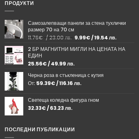
ПРОДУКТИ
Самозалепващи панели за стена тухлички
размер 70 на 70 см
Original
Текущата
11.76
€
/ 23.00 лв.
9.99
€
/ 19.54 лв.
price
цена
2 БР МАГНИТНИ МИГЛИ НА ЦЕНАТА НА
was:
е:
ЕДИН
11.76€
9.99€
/
/
25.56
€
/ 49.99 лв.
23.00 лв..
19.54 лв..
Черна роза в стъкленица с кутия
От:
59.39
€
/ 116.16 лв.
Светеща коледна фигура гном
32.33
€
/ 63.23 лв.
ПОСЛЕДНИ ПУБЛИКАЦИИ