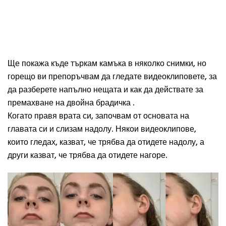
Ще покажа къде търкам камъка в няколко снимки, но
горещо ви препоръчвам да гледате видеоклиповете, за
да разберете напълно нещата и как да действате за
премахване на двойна брадичка .
Когато правя врата си, започвам от основата на
главата си и слизам надолу. Някои видеоклипове,
които гледах, казват, че трябва да отидете надолу, а
други казват, че трябва да отидете нагоре.