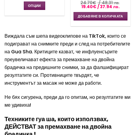
24.70
€
/ 48.31 лв.
Оценено с
was:
е:
page
Original
Текуща
ОПЦИИ
19.40
€
/ 37.94 лв.
31.16€
14.69€
5
от 5
price
цена
/
/
This
was:
е:
60.94 лв..
28.73 лв..
ДОБАВЯНЕ В КОЛИЧКАТА
24.70€
19.40€
product
/
/
48.31 лв..
37.94 лв
has
multiple
Виждала съм шепа видеоклипове на TikTok, които се
variants.
подиграват на снимките преди и след на потребителите
The
на
Gua Sha
. Критиците казват, че инфлуенсърите
options
преувеличават ефекта за премахване на двойна
may
be
брадичка на предишните снимки, за да фалшифицират
chosen
резултатите си. Противниците твърдят, че
on
инструментът за масаж не може да работи.
the
product
Не бях сигурена, преди да го опитам, но резултатите ми
page
ме удивиха!
Техниките гуа ша, които използвах,
ДЕЙСТВАТ за премахване на двойна
брадичка !