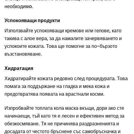
необходимo.
Успокояващи продукти
Използвайте успокояващи кремове или гелове, като
такива с алое вера, за да намалите зачервяването и
успокоите кожата. Това ще помогне за по-бързото
възстановяване.
Хидратация
Хидратирайте кожата редовно след процедурата. Това
помага за поддържане на гладка и мека кожа и
предотвратява появата на врастнали косми.
Изпробвайте топлата кола маска вкъщи, дори ако сте
начинаещи, тъй като тя е лесен и ефективен метод за
обезкосмяване. Тя не причинява раздразненията и
досадата от честото бръснене със самобръсначка и