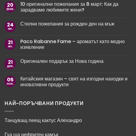
10 оригинални пожелания за 8 март: Как да
20
фев.
зарадваме любимите жени?
Няма
коментари
Стилни пожелания за рожден ден на мъж
24
за
10
ян.
Няма
оригинални
коментари
пожелания
за
за
Paco Rabanne Fame – ароматът като модно
21
Стилни
8
пожелания
ян.
изявление
март:
за
Как
рожден
Няма
да
ден
коментари
зарадваме
Оригинален подарък за Нова година
21
за
на
любимите
Paco
мъж
дек.
жени?
Няма
Rabanne
коментари
Fame
за
–
Китайския магазин – свят на изгодни находки и
05
Оригинален
ароматът
подарък
ное.
иновативни продукти
като
за
модно
Нова
Няма
изявление
година
коментари
за
Китайския
НАЙ-ПОРЪЧВАНИ ПРОДУКТИ
магазин
–
свят
на
Танцуващ пеещ кактус Алехандро
изгодни
находки
и
Гуа ша нефритен камък
иновативни