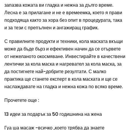
запазва кожата ви гладка и нежна за дълго време.
Лесна е за прилагане и не е времеемка, което я прави
подходяща както за хора без опит в процедурата, така
и за тези с препълнен и ангажиращ график.
С правилните продукти и техники, кола маската вкъщи
може да бъде бърз и ефективен начин да се отървете
от нежеланото окосмяване. Инвестирайте в качествени
лентички за кола маска и нагревател за кола маска, за
да постигнете най-добрите резултати. С малко
практика ще станете експерт в кола маската и ще се
наслаждавате на гладка и нежна кожа по всяко време.
Прочетете още :
13 идеи за подарък за 50 годишнина на жена
Гуа ша масаж -всичко ,което трябва да знаете