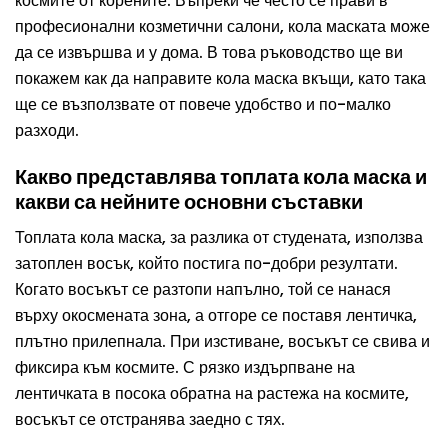
космите от корените. Въпреки че често се прави в
професионални козметични салони, кола маската може
да се извършва и у дома. В това ръководство ще ви
покажем как да направите
кола маска
вкъщи, като така
ще се възползвате от повече удобство и по-малко
разходи.
Какво представлява топлата кола маска и
какви са нейните основни съставки
Топлата кола маска, за разлика от студената, използва
затоплен восък, който постига по-добри резултати.
Когато восъкът се разтопи напълно, той се нанася
върху окосмената зона, а отгоре се поставя лентичка,
плътно прилепнала. При изстиване, восъкът се свива и
фиксира към космите. С рязко издърпване на
лентичката в посока обратна на растежа на космите,
восъкът се отстранява заедно с тях.