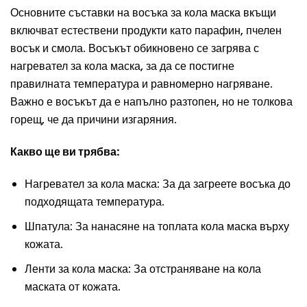
Основните съставки на восъка за кола маска вкъщи
включват естествени продукти като парафин, пчелен
восък и смола. Восъкът обикновено се загрява с
нагревател за кола маска, за да се постигне
правилната температура и равномерно нагряване.
Важно е восъкът да е напълно разтопен, но не толкова
горещ, че да причини изгаряния.
Какво ще ви трябва:
Нагревател за кола маска
: За да загреете восъка до
подходящата температура.
Шпатула: За нанасяне на топлата кола маска върху
кожата.
Ленти за кола маска: За отстраняване на кола
маската от кожата.