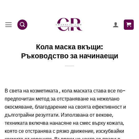
Skip
to
content
Кола маска вкъщи:
Ръководство за начинаещи
В света на козметиката , кола маската става все по-
предпочитан метод за отстраняване на нежелано
окосмяване, благодарение на своята ефективност и
дълготрайни резултати. Използвана от векове,
техниката включва нанасяне на смес върху кожата,
която се отстранява с рязко движение, изскубвайки