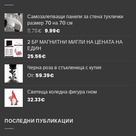
Самозалепващи панели за стена тухлички
размер 70 на 70 см
Original
Текущата
11.76
€
9.99
€
price
цена
2 БР МАГНИТНИ МИГЛИ НА ЦЕНАТА НА
was:
е:
ЕДИН
11.76€.
9.99€.
25.56
€
Черна роза в стъкленица с кутия
От:
59.39
€
Светеща коледна фигура гном
32.33
€
ПОСЛЕДНИ ПУБЛИКАЦИИ