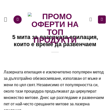
Skip
to
content
5 мита за лазерната епилация,
които е време да развенчаем
Лазерната епилация е изключително популярен метод
за дълготрайно обезкосмяване, използван от мъже и
жени по цял свят. Независимо от популярността си,
около тази процедура продължават да циркулират
множество митове. Днес ще разгледаме и развенчаем
пет от най-често срещаните митове за
лазерна