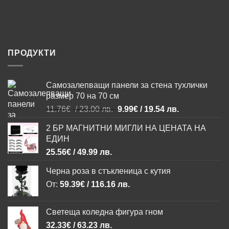
ПРОДУКТИ
Самозалепващи панели за стена тухлички
размер 70 на 70 см
Original
Текущата
11.76
€
/ 23.00 лв.
9.99
€
/ 19.54 лв.
price
цена
2 БР МАГНИТНИ МИГЛИ НА ЦЕНАТА НА
was:
е:
ЕДИН
11.76€
9.99€
/
/
25.56
€
/ 49.99 лв.
23.00 лв..
19.54 лв..
Черна роза в стъкленица с кутия
От:
59.39
€
/ 116.16 лв.
Светеща коледна фигура гном
32.33
€
/ 63.23 лв.