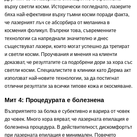
върху светли косми. Исторически погледнато, лазерите
бяха най-ефективни върху тъмни косми поради факта,
че лазерният лъч се абсорбира от меланина в
космения фоликул. Въпреки това, съвременните
технологии са напреднали значително и днес
съществуват лазери, които могат успешно да третират
и светли косми. Проучвания и мнения на клиенти
доказват, че резултатите са подобрени дори за хора със
светли косми. Специалистите в клиники като
Дерма акт
използват най-новите технологии, за да постигнат
отлични резултати за всички типове кожа и окосмяване.
Мит 4: Процедурата е болезнена
Възприятието за болка е субективно и варира от човек
до човек. Много хора вярват, че лазерната епилация е
болезнена процедура. В действителност, дискомфортът
при лазерната епилация е минимален. Повечето