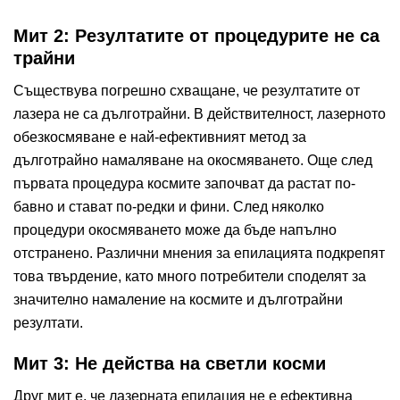
Мит 2: Резултатите от процедурите не са
трайни
Съществува погрешно схващане, че резултатите от
лазера не са дълготрайни. В действителност, лазерното
обезкосмяване е най-ефективният метод за
дълготрайно намаляване на окосмяването. Още след
първата процедура космите започват да растат по-
бавно и стават по-редки и фини. След няколко
процедури окосмяването може да бъде напълно
отстранено. Различни мнения за епилацията подкрепят
това твърдение, като много потребители споделят за
значително намаление на космите и дълготрайни
резултати.
Мит 3: Не действа на светли косми
Друг мит е, че лазерната епилация не е ефективна