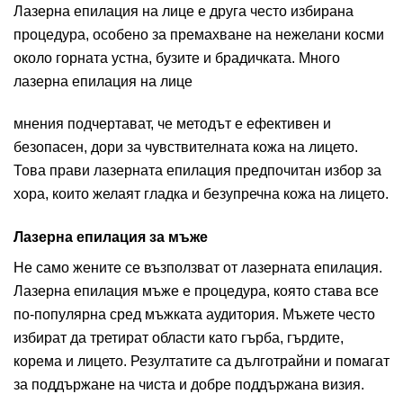
Лазерна епилация на лице е друга често избирана
процедура, особено за премахване на нежелани косми
около горната устна, бузите и брадичката. Много
лазерна епилация на лице
мнения подчертават, че методът е ефективен и
безопасен, дори за чувствителната кожа на лицето.
Това прави лазерната епилация предпочитан избор за
хора, които желаят гладка и безупречна кожа на лицето.
Лазерна епилация за мъже
Не само жените се възползват от лазерната епилация.
Лазерна епилация мъже е процедура, която става все
по-популярна сред мъжката аудитория. Мъжете често
избират да третират области като гърба, гърдите,
корема и лицето. Резултатите са дълготрайни и помагат
за поддържане на чиста и добре поддържана визия.