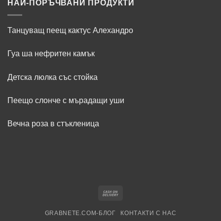
Китайския
НАЙ-ПОРЪЧВАНИ ПРОДУКТИ
магазин
–
свят
на
Танцуващ пеещ кактус Алехандро
изгодни
находки
и
иновативни
Гуа ша нефритен камък
продукти
Детска люлка със стойка
Пеещо слонче с мърадащи уши
Вечна роза в стъкленица
Cash
On
GRABNETE.COM-БЛОГ
КОНТАКТИ С НАС
Delivery