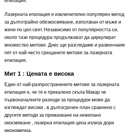
епилация
.
Лазерната епилация е изключително популярен метод
за дълготрайно обезкосмяване, използван от мъже и
жени по цял свят. Независимо от популярността си,
около тази процедура продължават да циркулират
множество митове. Днес ще разгледаме и развенчаем
пет от най-често срещаните митове за лазерната
епилация.
Мит 1 : Цената е висока
Един от най-разпространените митове за лазерната
епилация е, че тя е прекалено скъпа Макар че
първоначалните разходи за процедури може да
изглеждат високи , в дългосрочен план сравнено с
другите методи за премахване на нежелано
окосмяване , лазерна епилация цена излиза дори
икономична.