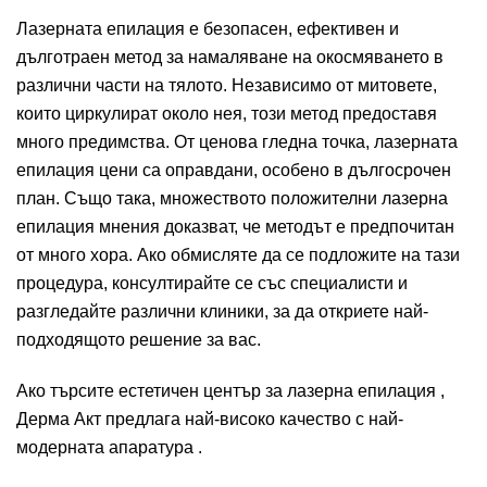
Лазерната епилация е безопасен, ефективен и
дълготраен метод за намаляване на окосмяването в
различни части на тялото. Независимо от митовете,
които циркулират около нея, този метод предоставя
много предимства. От ценова гледна точка, лазерната
епилация цени са оправдани, особено в дългосрочен
план. Също така, множеството положителни лазерна
епилация мнения доказват, че методът е предпочитан
от много хора. Ако обмисляте да се подложите на тази
процедура, консултирайте се със специалисти и
разгледайте различни клиники, за да откриете най-
подходящото решение за вас.
Ако търсите естетичен център за лазерна епилация ,
Дерма Акт предлага най-високо качество с най-
модерната апаратура .