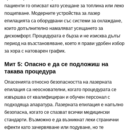
пациенти го описват като усещане за топлина или леко
пощипване. Модерните устройства за лазер
епилацията са оборудвани със системи за охлаждане,
които допълнително намаляват усещането за
дискомфорт. Процедурата е бърза и не изисква дълъг
период на възстановяване, което я прави удобен избор
за хора с натоварен график.
Мит 5: Опасно е да се подложиш на
такава процедура
Опасенията относно безопасността на лазерната
епилация са неоснователни, когато процедурата се
извършва от квалифициран и обучен персонал с
подходяща апаратура. Лазерната епилация е напълно
безопасна, когато се спазват всички медицински
стандарти. Възможно е да възникнат леки странични
ефекти като зачервяване или подуване, но те