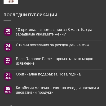
ПОСЛЕДНИ ПУБЛИКАЦИИ
10 оригинални пожелания за 8 март: Как да
20
фев.
зарадваме любимите жени?
Няма
коментари
Стилни пожелания за рожден ден на мъж
24
за
10
ян.
Няма
оригинални
коментари
пожелания
за
за
Paco Rabanne Fame – ароматът като модно
21
Стилни
8
пожелания
ян.
изявление
март:
за
Как
рожден
Няма
да
ден
коментари
зарадваме
Оригинален подарък за Нова година
21
за
на
любимите
Paco
мъж
дек.
жени?
Няма
Rabanne
коментари
Fame
за
–
Китайския магазин – свят на изгодни находки и
05
Оригинален
ароматът
подарък
ное.
иновативни продукти
като
за
модно
Нова
Няма
изявление
година
коментари
за